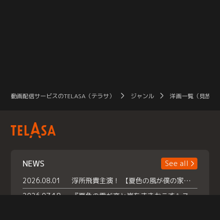
動画配信サービスのTELASA（テラサ）
ジャンル
洋画一覧（見放題
NEWS
See all
2026.08.01
浮所飛貴主演！ 【夏色の風が僕の家にやってきた】 本日よりテラサで独占配信スタート！
2026.07.18
『夏色の雲が恋と嵐をまきおこす』スペシャルメイキング 【Part1】2026年７月18日（土）23時30分～配信スタート！話題のシーンの裏側を大公開！豪華キャスト大集合！ 『武宮家 真夏の家族会議』開催！
2026.07.15
救命医・遥（今田）の《心揺さぶる過去》や、 麻酔科医・権野（船越英一郎）の《謎多きプライベート》など… 《知られざるエピソード》を独占配信！