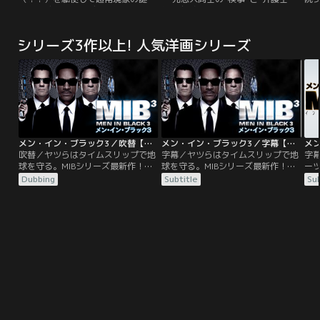
挑む新感覚のコメディーミステリー
繰り広げる圧巻の饒舌バトル！！
ク
幽霊、未来予知、ポルターガイスト
ジ
など、様々な超常現象に敢然と立ち
弁
シリーズ3作以上! 人気洋画シリーズ
向かう希代の霊能力者・小田霧響
た
子。その身に宿った不思議な力を駆
ル
使して、謎多き事件の裏側に隠され
ブ
た驚くべき真実を解き明かしてい
『
く。…というのは、真っ赤な嘘！？
セ
過
た
と
人
メン・イン・ブラック3／吹替【ウィル・スミス×トミー・リー・ジョーンズ】
メン・イン・ブラック3／字幕【ウィル・スミス×トミー・リー・ジョーンズ】
め
吹替／ヤツらはタイムスリップで地
字幕／ヤツらはタイムスリップで地
字
ら
球を守る。MIBシリーズ最新作！エ
球を守る。MIBシリーズ最新作！エ
ー
弁
ージェント“J”と“K”のコンビは日
ージェント“J”と“K”のコンビは日
エ
Dubbing
Subtitle
Sub
歩
夜、エイリアンたちを監視、取締り
夜、エイリアンたちを監視、取締り
う
に
に奔走していた。ある日、Kの姿を
に奔走していた。ある日、Kの姿を
ック
し
探すJに上司は、「Kは40年前に亡
探すJに上司は、「Kは40年前に亡
エ
美
くなった」と……。
くなった」と…。
イ
と
ェン
は
に
ら
あ
凍
エ
つ
件
事
こ
と