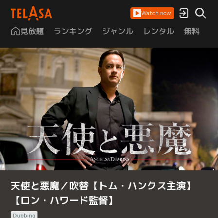
Watch now
見放題
ランキング
ジャンル
レンタル
無料
は
天使と悪魔／吹替【トム・ハンクス主演】
【ロン・ハワード監督】
Dubbing