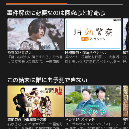
事件解決に必要なのは探究心と好奇心
朽ちないサクラ
時効警察・復活スペシャル
松本
「疑いは絶対に晴らすから」そう言
第3シリーズ開始を目前に、大復活
北
って立ち去った親友は、一週間後に
祭ともいうべき新作スペシャルをど
理
変死体で発見された----愛知県平井
どーんと放つ！！メインゲストは武
結
市在住の女子大生が、度重なるスト
田真治！！“71歳にして40代の肉体
ン！
ーカー被害の末に、神社の長男に殺
を持つ男”に変身！？
年に
この結末は誰にも予測できない
害された。地元新聞の独占スクープ
の
記事により、警察が女子大生からの
を
被害届の受理を先延ばしにし、その
子
間に慰安旅行に行っていたことが明
相
らかになる。県警広報広聴課の森口
を
泉は…。
て
霊能力者 小田霧響子の嘘
ドラマSP スイッチ
魔
石原さとみ＆谷原章介がニセ霊能力
リーガルサスペンス×ラブストーリ
『
（！？）を駆使して超常現象の謎に
ー 元恋人同士の“検事”と“弁護士”が
院ク