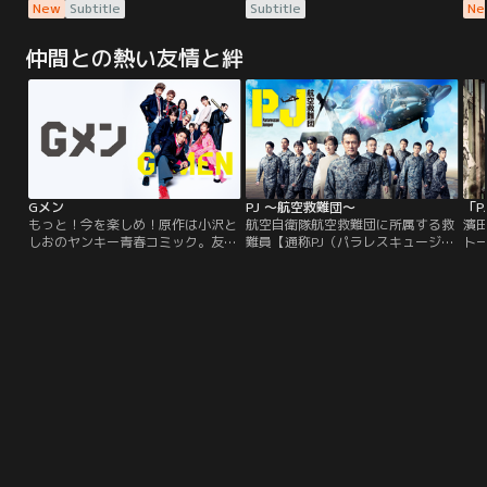
スト教最大の教派・カトリック教
アドベンチャー！！動物と話せるド
ス
New
Subtitle
Subtitle
Ne
会。その最高指導者にして、バチカ
リトル先生は、名医だが変わり者。
会
ン市国の元首であるローマ教皇が、
世間から遠ざかり、様々な動物たち
ン
仲間との熱い友情と絆
死去した。悲しみに暮れる暇もな
とひっそりと暮らしていた。しか
死
く、ローレンス枢機卿（レイフ・フ
し、若き女王が重い病に倒れたと聞
く
ァインズ）は新教皇を決める教皇選
き、ドリトル先生は女王を救える唯
ァ
挙＜コンクラーベ＞を執り仕切るこ
一の治療法を求めて伝説の島へと冒
挙
とに。
険の旅に出発する。
と
Gメン
PJ ～航空救難団～
もっと！今を楽しめ！原作は小沢と
航空自衛隊航空救難団に所属する救
濱
しおのヤンキー青春コミック。友
難員【通称PJ（パラレスキュージャ
トー
情、喧嘩、恋…男子高校生特有の青
ンパー）】を育てる救難教育隊の教
の
春という青春がすべて詰まった爽快
官と、選抜試験を突破した訓練生た
か
ドラマ！豪華キャスト陣が、常に全
ちが挑む厳しい訓練と成長を描く青
科
力でふざけ、戦い、叫び、走り切っ
春物語。航空自衛隊全面協力のも
P
た『Gメン』。どこまでも熱くまっ
と、豪華スタッフが結集し、映画並
の
すぐな彼らの姿に、気付けばグッと
みのスケールで極限状態の救難活動
た
くること必至。熱量ハンパない最高
や訓練を描く、テレビ朝日初のレス
の青春ムービー！
キュー大作。PJのもととなる実在の
航空救難団にスポットを当て、初め
てドラマ化する本作。ほかのどの組
織でも救助ができない…そう判断さ
れた場合に出動するPJは、≪人命救
助最後の砦≫。いわば“究極の救難
部隊”といえるPJになるための訓練