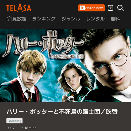
Watch now
見放題
ランキング
ジャンル
レンタル
無料
は
ハリー・ポッターと不死鳥の騎士団／吹替
Dubbing
2007
2
h
18
mins