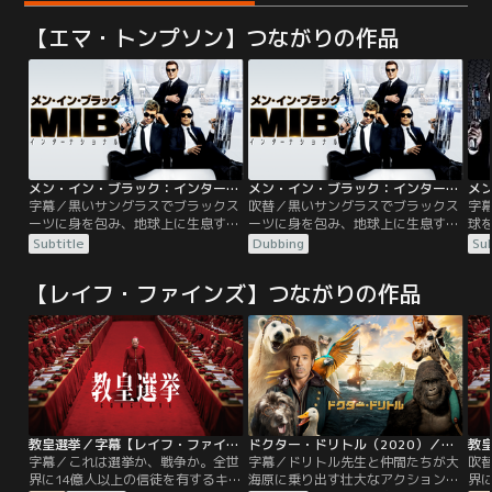
【エマ・トンプソン】つながりの作品
メン・イン・ブラック：インターナショナル／字幕
メン・イン・ブラック：インターナショナル／吹替
字幕／黒いサングラスでブラックス
吹替／黒いサングラスでブラックス
字
ーツに身を包み、地球上に生息する
ーツに身を包み、地球上に生息する
球を
エイリアンの監視・取り締まりを行
エイリアンの監視・取り締まりを行
ージ
Subtitle
Dubbing
Sub
う最高機密機関「メン・イン・ブラ
う最高機密機関「メン・イン・ブラ
夜
ック」（MIB）。エリート新人女性
ック」（MIB）。エリート新人女性
に
【レイフ・ファインズ】つながりの作品
エージェントMは、ロンドン支部で
エージェントMは、ロンドン支部で
探す
イケメンチャラ男だが敏腕のエージ
イケメンチャラ男だが敏腕のエージ
く
ェントHとチームを組み、MIB内部
ェントHとチームを組み、MIB内部
に潜伏するスパイを摘発する任務に
に潜伏するスパイを摘発する任務に
あたる。エージェントの姿に化けた
あたる。エージェントの姿に化けた
エイリアンを探す為…。
エイリアンを探す為…。
教皇選挙／字幕【レイフ・ファインズ主演】
ドクター・ドリトル（2020）／字幕
字幕／これは選挙か、戦争か。全世
字幕／ドリトル先生と仲間たちが大
吹
界に14億人以上の信徒を有するキリ
海原に乗り出す壮大なアクション・
界