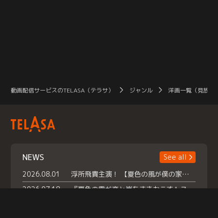
は、当然のことながら過酷を極める
ことに…。要救助者の“命と心”を救
うため、極限まで自分を追い込み、
過酷な訓練に挑む主任教官・宇佐美
誠司（内野聖陽）と、個性あふれる
訓練生たちが織りなす心震える群像
劇。
動画配信サービスのTELASA（テラサ）
ジャンル
洋画一覧（見放題
NEWS
See all
2026.08.01
浮所飛貴主演！ 【夏色の風が僕の家にやってきた】 本日よりテラサで独占配信スタート！
2026.07.18
『夏色の雲が恋と嵐をまきおこす』スペシャルメイキング 【Part1】2026年７月18日（土）23時30分～配信スタート！話題のシーンの裏側を大公開！豪華キャスト大集合！ 『武宮家 真夏の家族会議』開催！
2026.07.15
救命医・遥（今田）の《心揺さぶる過去》や、 麻酔科医・権野（船越英一郎）の《謎多きプライベート》など… 《知られざるエピソード》を独占配信！