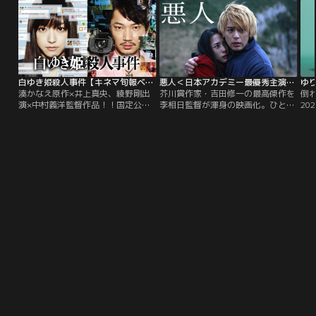
護、愛人との同居、嫁姑問題を痛快
に乗り越える！！
白ゆき姫殺人事件【キネマ旬報ベスト・テン主演男優賞】【井上真央、綾野剛出演】
悪人＜日本アカデミー最優秀主演男優＆女優賞＞【妻夫木聡×深津絵里】
ゆ
湊かなえ原作×井上真央、綾野剛出
芥川賞作家・吉田修一の最高傑作を
倒れ
演×中村義洋監督作品！！国定公
李相日監督が渾身の映画化。ひとつ
20
園・しぐれ谷で誰もが認める美人
の殺人事件。殺した男と愛した女。
賞
OLが惨殺された。全身をめった刺
引き裂かれた家族。さまざまな視点
の
しにされ、その後火をつけられた不
から事件の真相が明らかになるにつ
菅
可解な殺人事件を巡り、一人の女に
れ、観る者に「いったい誰が本当
る
疑惑の目が集まる。彼女の名前は城
の“悪人”なのか」を問う。悪意にま
護
野美姫。テレビ報道は過熱し、ネッ
みれたこの現代で、人は何にすがっ
に
トは炎上。果たして城野美姫は残忍
て生きれば良いのか。人間の善悪を
な魔女なのか？それとも…。
深くえぐる演出と豪華キャストによ
る究極のヒューマンドラマ。