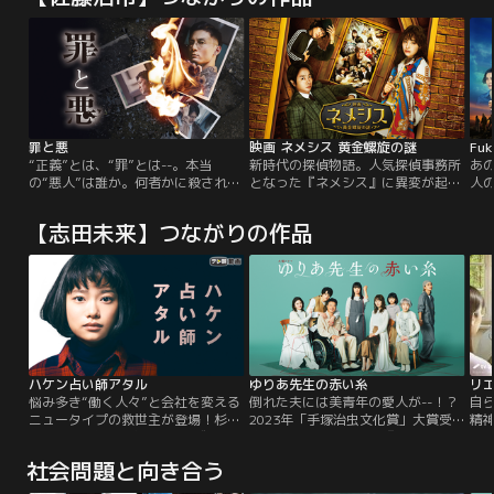
罪と悪
映画 ネメシス 黄金螺旋の謎
Fuk
“正義”とは、“罪”とは--。本当
新時代の探偵物語。人気探偵事務所
あ
の“悪人”は誰か。何者かに殺された
となった『ネメシス』に異変が起き
人
14歳の少年、正樹。彼の遺体は町の
る。突如、依頼がピタリと止まり経
は“
中心のある橋の下で発見された。同
営難に…仕方なく、小さな事務所に
ティ
【志田未来】つながりの作品
級生の春・晃・朔は、正樹を殺した
移転したアンナ、風真、そして、社
日
犯人と確信した男の家に押しかけ、
長の栗田だったが、追いうちをかけ
震
もみあいになる。そして、男は1人
るように、アンナは仲間たちが次々
た
の少年に殺される。彼は家に火を放
に悲惨な死を遂げる悪夢を毎晩見る
襲
ち、事件は幕を閉じたはずだった-
ようになる。時を同じくして、怪し
元
-。
げな行動を取り始める風真…。
っ
初
ハケン占い師アタル
ゆりあ先生の赤い糸
リ
悩み多き“働く人々”と会社を変える
倒れた夫には美青年の愛人が--！？
自
ニュータイプの救世主が登場！杉咲
2023年「手塚治虫文化賞」大賞受
精
花×遊川和彦が仕掛ける、平成最後
賞！！今年の漫画の顔『ゆりあ先生
つ
の新“働き方改革”
の赤い糸』が早くも連ドラ化決定！
き
社会問題と向き合う
菅野美穂が演じる≪現代の新しすぎ
マ
る主婦ヒロイン≫が誕生！夫の介