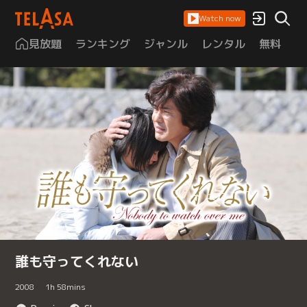
Watch now
見放題
ランキング
ジャンル
レンタル
無料
は
誰も守ってくれない
2008
1
h
58
mins