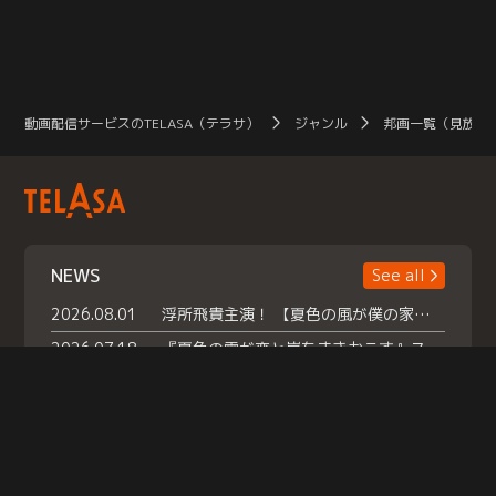
動画配信サービスのTELASA（テラサ）
ジャンル
邦画一覧（見放題
NEWS
See all
2026.08.01
浮所飛貴主演！ 【夏色の風が僕の家にやってきた】 本日よりテラサで独占配信スタート！
2026.07.18
『夏色の雲が恋と嵐をまきおこす』スペシャルメイキング 【Part1】2026年７月18日（土）23時30分～配信スタート！話題のシーンの裏側を大公開！豪華キャスト大集合！ 『武宮家 真夏の家族会議』開催！
2026.07.15
救命医・遥（今田）の《心揺さぶる過去》や、 麻酔科医・権野（船越英一郎）の《謎多きプライベート》など… 《知られざるエピソード》を独占配信！