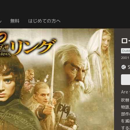
ル
無料
はじめての方へ
ロ
Dub
2001
Are
吹替
物語
部作
を滅
する