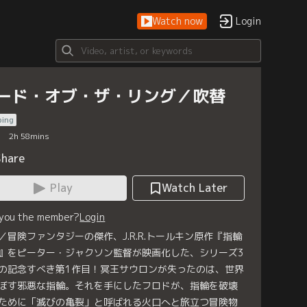
Watch now
Login
ード・オブ・ザ・リング／吹替
bing
2
h
58
mins
Share
Play
Watch Later
 you the member?
Login
／冒険ファンタジーの傑作、J.R.R.トールキン原作『指輪
』をピーター・ジャクソン監督が映画化した、シリーズ3
の記念すべき第1作目！冥王サウロンが失ったのは、世界
ぼす邪悪な指輪。それを手にしたフロドが、指輪を破壊
ために「滅びの亀裂」と呼ばれる火口へと旅立つ冒険物