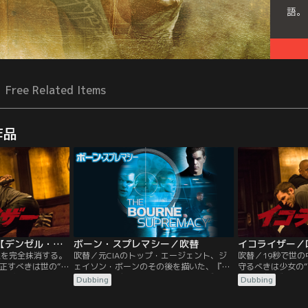
語。
Free Related Items
作品
イコライザー／字幕【デンゼル・ワシントン＋クロエ・グレース・モレッツ】
ボーン・スプレマシー／吹替
悪を完全抹消する。
吹替／元CIAのトップ・エージェント、ジ
吹替／19秒で世
、正すべきは世の“不
ェイソン・ボーンのその後を描いた、『ボ
守るべきは少女の“
トン主演ハードボイ
ーン・アイデンティティー』シリーズ第2
正”。デンゼル・
Dubbing
Dubbing
ームセンターで真
弾。マット・デイモンとフランカ・ポテン
ルドアクション！
元CIAのトップエ
テが続投。記憶が戻らないまま、人目を避
面目に働くマッコー