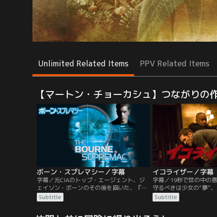
Unlimited Related Items
PPV Related Items
【マートン・チョーカシュ】つながりの
ボーン・スプレマシー／字幕
字幕／元CIAのトップ・エージェント、ジ
字幕／19秒で世の中の
ェイソン・ボーンのその後を描いた、『ボ
守るべきは少女の“夢”
ーン・アイデンティティー』シリーズ第2
正”。デンゼル・ワシン
Subtitle
Subtitle
弾。マット・デイモンとフランカ・ポテン
ルドアクション！昼はホ
テが続投。記憶が戻らないまま、人目を避
面目に働くマッコールは