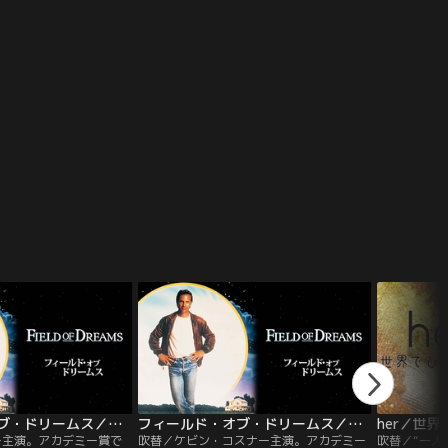
夜、娼婦のテリーと出逢
ン・マフィアに酷い仕打
とを知る。夜、マッコー
仕事」を遂行する…。
フィールド・オブ・ドリームス／字幕【ケビン・コスナー主演】
フィールド・オブ・ドリームス／吹替【ケビン・コスナー主演】
ー主演。アカデミー賞で
吹替／ケビン・コスナー主演。アカデミー
吹替／“一人