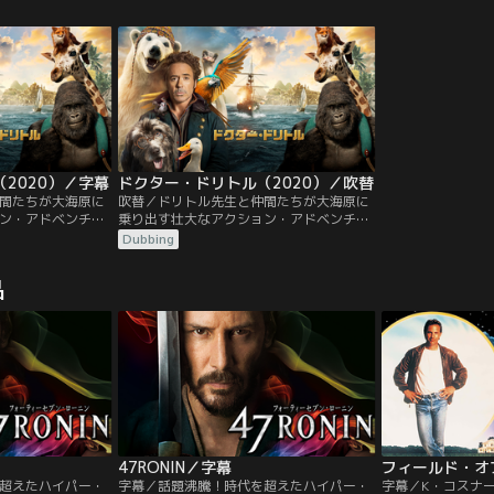
婦のテリーと出逢
けてマリーとともにインドのゴアで平穏な
ージェント。ある
フィアに酷い仕打
日々を送っていたジェイソンは、ある日、
い、彼女がロシア
る。夜、マッコー
暗殺者の存在に気づく。
ちを受けているこ
を遂行する…。
ルはもう一つの「
2020）／字幕
ドクター・ドリトル（2020）／吹替
間たちが大海原に
吹替／ドリトル先生と仲間たちが大海原に
ン・アドベンチャ
乗り出す壮大なアクション・アドベンチャ
トル先生は、名医
ー！！動物と話せるドリトル先生は、名医
Dubbing
遠ざかり、様々な
だが変わり者。世間から遠ざかり、様々な
らしていた。しか
動物たちとひっそりと暮らしていた。しか
品
倒れたと聞き、ド
し、若き女王が重い病に倒れたと聞き、ド
る唯一の治療法を
リトル先生は女王を救える唯一の治療法を
の旅に出発する。
求めて伝説の島へと冒険の旅に出発する。
47RONIN／字幕
超えたハイパー・
字幕／話題沸騰！時代を超えたハイパー・
字幕／K・コスナ