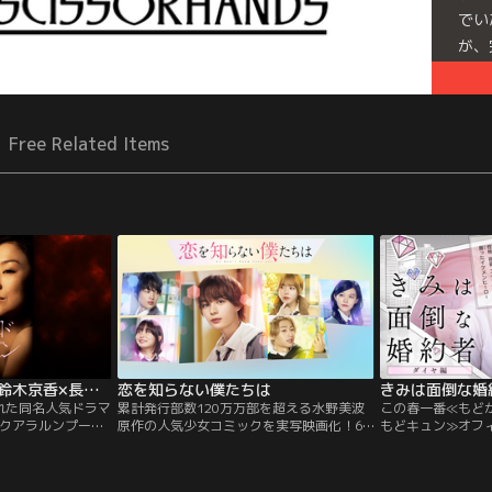
でい
が、
され
の毒
Free Related Items
セカンドバージン 【鈴木京香×長谷川博己】
恋を知らない僕たちは
きみは面倒な婚
された同名人気ドラマ
累計発行部数120万万部を超える水野美波
この春一番≪もど
クアラルンプール
原作の人気少女コミックを実写映画化！6
もどキュン≫オフ
る45歳の敏腕出版
人の恋の矢印は、予想外な方向へー！？
紙・電子合わせて総
いが、17歳年下で
360度キュンとして共感する等身大＜リア
破した大人気コミック
社長・鈴木行との
ル＞ラブストーリー！高校2年の英二（大
堀夏喜＆田辺桃子