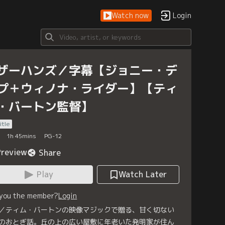
Watch now
Login
ザーハンズ／字幕【ジョニー・デ
プ＋ウィノナ・ライダー】【ティ
・バートン監督】
itle
1
h
45
mins
PG-12
Preview
Share
Play
Watch Later
 you the member?
Login
／ティム・バートンの映像マジックで贈る、甘く切ない
のおとぎ話。丘の上の広い屋敷に年老いた発明家が住ん