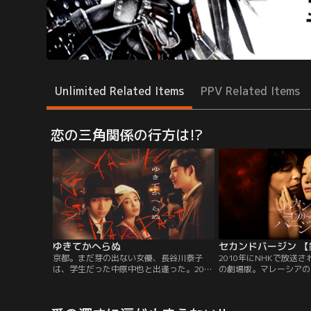
Unlimited Related Items
PPV Related Items
恋の三角関係の行方は!?
ゆきてかへらぬ
京都。まだ芽の出ない女優、長谷川泰子
2010年にNHKで放送
は、学生だった中原中也と出逢った。20歳
の劇場版。マレーシアの
の泰子と17歳の中也。どこか虚勢を張るふ
を舞台に、離婚経験のあ
たりは、互いに惹かれ、一緒に暮らしはじ
プロデューサーの中村る
める。東京。泰子と中也が引っ越した家
既婚者のネット証券会社