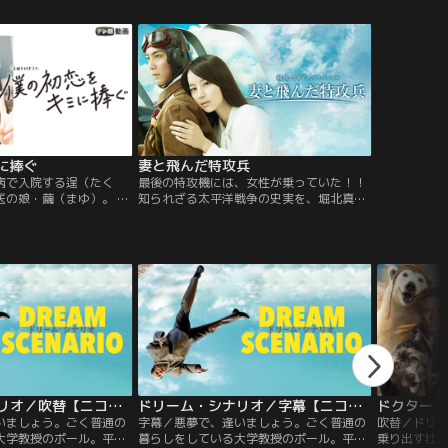
格も良いハイスペックな
が動き出す！！ハグあり、キスあり、キュ
ら、同僚教
の橘はじめと、≪社長令
ンの爆盛り＆揺れ動く恋の三角関係、そし
校教師・西
年目のヒロイン加治屋紫
て予測不能の衝撃展開も！？ピュアだけど
男女が運命
経った今も、キスから先
中毒性のある“メロい”大人の恋愛ドラマが
激愛＞に溺
んなもどかしい2人の前に
誕生！！
存在が、健全すぎる恋を
に捧ぐ
妻と飛んだ特攻兵
病で入院する逞（たく
最後の特攻機には、女性が乗っていた！！
医の娘・繭（まゆ）。 幼
知られざる太平洋戦争の史実を、堀北真希
大人になったら僕のお嫁
＆成宮寛貴で初映像化！なぜ妻は、夫と散
い」 とプロポーズ。
ったのか？なぜ夫は、妻を乗せたのか？夫
ら絶対よ！」そう応えた繭
と運命を共にした妻。
疑わなかった。 自分が
れない】と知るまでは-
ドリーム・シナリオ／吹替【ニコラス・ケイジ主演】
ドリーム・シナリオ／字幕【ニコラス・ケイジ主演】
ドクター・
いましょう。ごく普通の
字幕／悪夢で、逢いましょう。ごく普通の
吹替／ドリ
大学教授のポール。平々
暮らしをしている大学教授のポール。平々
乗り出す壮