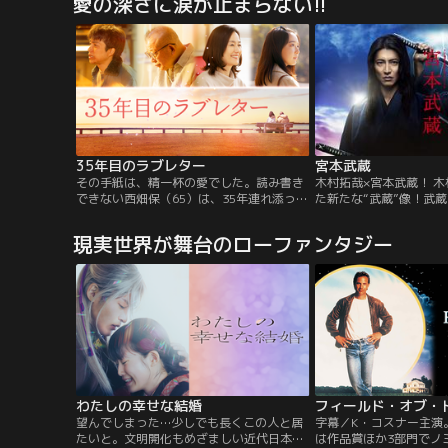
愛の深さに涙が止まらない!!
を、小林秀雄がふいに訪れる。中也の詩人
不倫におぼれていく姿を
としての才能を誰よりも知る男。中也も批
評の達人である小林に一目置かれることを
誇りに思っていた。
35年目のラブレター
宮本武蔵
その手紙は、精一杯の愛でした。読み書き
木村拓哉×宮本武蔵！ 
できない西畑保（65）は、35年連れ添った
た新たな“武蔵”像！武
妻・皎子への感謝を伝えるため、夜間中学
な人間模様が展開！豪華
で文字を学び始める。「今日から私があな
い！！時代を超え、日本
現実世界が舞台のローファンタジー
たの手になる」と言った妻への初めてのラ
てやまない稀代の剣豪・
ブレターを、一字一字心を込めて書き上げ
哉が挑む、2夜連続の超
ようとした矢先、皎子が病に倒れる。文字
ば“武骨”“超人”という
に託した、二人の静かで深い愛の物語。
ことが多いが、この作品
これまでの武蔵像とはま
さも脆さも抱える、愛す
弱さに苦しみ、悔しさに
進しようとあがく等身大
の魂の成長を、木村が熱
人生と色濃く関わるキャ
わたしの幸せな結婚
のは、人気実力ともに抜
宿命のライバル・佐々木
望んでしまった…少しでも長くこの人と居
字幕／K・コスナー主演
樹、悲恋の相手・お通に
たいと。文明開化もめざましい近代日本。
は作品賞ほか3部門でノ