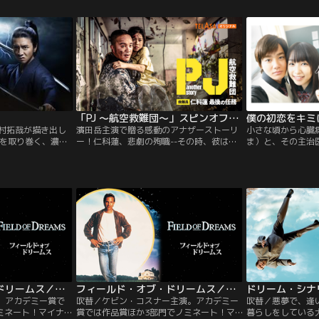
描く。
西流星）と直彦（窪塚愛流）は中学からの
化！エリートで性
親友同士。英二は幼馴染の泉（莉子）へ密
≪しごでき社員≫
かな想いを寄せるが、泉は直彦と付き合っ
嬢≫にして入社4
ていた。
乃。婚約から3年
へ進まない…。そ
現れたライバルの
動かす！？
「PJ ～航空救難団～」スピンオフドラマ「another story 救難員・仁科蓮 最後の任務」
僕の初恋をキミ
木村拓哉が描き出し
濱田岳主演で贈る感動のアナザーストーリ
小さな頃から心臓
蔵を取り巻く、濃密
ー！仁科蓮、悲劇の殉職--その時、彼は何
ま）と、その主治
キャストが勢揃
を見て、何を考えたのか…。本編では明か
い頃、逞は繭に「
人の心をひきつけ
されなかった仁科の想い…、家族の想い…
さんになって下さ
宮本武蔵に木村拓
とは。PJ・仁科が命を懸けて挑んだ≪最後
「20歳になった
大作！武蔵といえ
の任務≫の知られざれる裏側を描いた感動
との未来を信じて
イメージで語られる
物語！
【20歳まで生きら
で描かれるのは、
-。
ったく異なる、弱
べき男…。自分の
吠え、それでも前
のヒーロー・武蔵
演。そんな武蔵の
ラクターを演じる
フィールド・オブ・ドリームス／字幕【ケビン・コスナー主演】
フィールド・オブ・ドリームス／吹替【ケビン・コスナー主演】
群の豪華俳優陣！
小次郎に沢村一
。アカデミー賞で
吹替／ケビン・コスナー主演。アカデミー
吹替／悪夢で、逢
真木よう子、心の
ミネート！マイナ
賞では作品賞ほか3部門でノミネート！マ
暮らしをしている