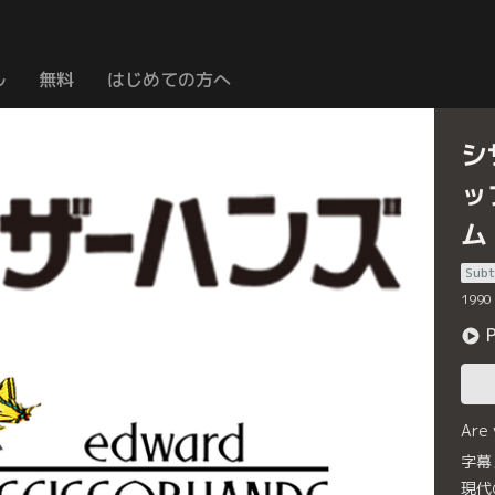
ル
無料
はじめての方へ
シ
ッ
ム
Subt
1990
Are
字幕
現代