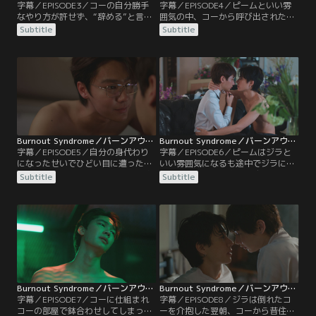
字幕／EPISODE3／コーの自分勝手
字幕／EPISODE4／ピームといい雰
なやり方が許せず、“辞める”と言っ
囲気の中、コーから呼び出されたジ
てしまったジラ。しかし、コーと出
ラ。しぶしぶコーの部屋へ向かう
Subtitle
Subtitle
会っていい絵が描けるようになった
と、不眠症にも関わらずジラと話し
ことをインに指摘され、仕事を続け
ながら眠ると熟睡できると言われ、
たいとコーに申し出ることに。コー
コーが眠る手伝いをするはめに。さ
の住むホテルへ行ったジラは、そこ
らに、コーの水泳につきあうことに
で偶然ピームと会う。さらに、ピー
なる。全く泳げないジラはコーの指
ムがコーの友達だと知り…。
導の下、一緒にプールに入るが…。
Burnout Syndrome／バーンアウト・シンドローム 第05話／字幕
Burnout Syndrome／バーンアウト・シンドローム 第06話／字幕
字幕／EPISODE5／自分の身代わり
字幕／EPISODE6／ピームはジラと
になったせいでひどい目に遭ったジ
いい雰囲気になるも途中でジラに拒
ラが心配になったコー。バーまで追
否されてしまい、意気消沈する。一
Subtitle
Subtitle
いかけて行ったり、電話をかけた
方、ジラはピームからのアプローチ
り、ついには家まで押しかける。怒
をうれしく思う気持ちはあるもの
りが収まらないジラはコーを拒絶す
の、ピームの絵はなぜかうまく描く
るも、強引なコーに翻弄される。一
ことができない。そんな中、ジラは
方、ピームもジラを案じて家まで訪
コーから新たな仕事の依頼とあるゲ
ねてくるが、コーの姿を見て…。
ームを提案されるが…。
Burnout Syndrome／バーンアウト・シンドローム 第07話／字幕
Burnout Syndrome／バーンアウト・シンドローム 第08話／字幕
字幕／EPISODE7／コーに仕組まれ
字幕／EPISODE8／ジラは倒れたコ
コーの部屋で鉢合わせしてしまった
ーを介抱した翌朝、コーから昔住ん