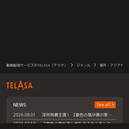
動画配信サービスのTELASA（テラサ）
ジャンル
海外・アジアドラ
NEWS
See all
2026.08.01
浮所飛貴主演！ 【夏色の風が僕の家にやってきた】 本日よりテラサで独占配信スタート！
2026.07.18
『夏色の雲が恋と嵐をまきおこす』スペシャルメイキング 【Part1】2026年７月18日（土）23時30分～配信スタート！話題のシーンの裏側を大公開！豪華キャスト大集合！ 『武宮家 真夏の家族会議』開催！