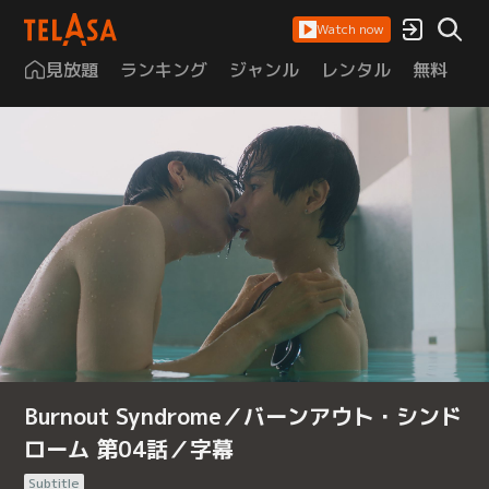
Watch now
見放題
ランキング
ジャンル
レンタル
無料
は
Burnout Syndrome／バーンアウト・シンド
ローム 第04話／字幕
Subtitle