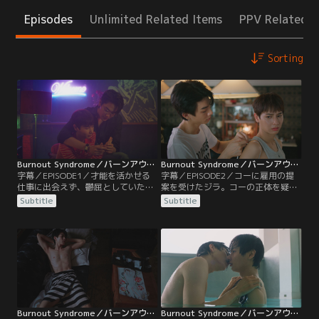
Episodes
Unlimited Related Items
PPV Related I
Sorting
Burnout Syndrome／バーンアウト・シンドローム 第01話／字幕
Burnout Syndrome／バーンアウト・シンドローム 第02話／字幕
字幕／EPISODE1／才能を活かせる
字幕／EPISODE2／コーに雇用の提
仕事に出会えず、鬱屈としていたジ
案を受けたジラ。コーの正体を疑い
ラは、友人インの薦めで不思議なバ
ながらも、高額の報酬とコーへの興
Subtitle
Subtitle
ーを訪れる。そこで相席したピーム
味から引き受けることに。コーの住
に手相を見てもらったジラは、“新
むホテルへ向かうと、情報流出を防
しい仕事が見つかる”と告げられ
ぐため持ち物を没収され契約書にサ
る。しかし、受けた面接は上手くい
インまでさせられる。そして、ジラ
かず、インに紹介された怪しい仕事
はコーから自分の代わりに仕事の交
を受けることになるが…。
渉をするように言われ…。
Burnout Syndrome／バーンアウト・シンドローム 第03話／字幕
Burnout Syndrome／バーンアウト・シンドローム 第04話／字幕