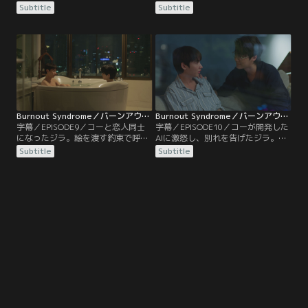
ピームとジラ。ジラはピームに何と
でいた家に行こうと誘われる。ジラ
Subtitle
Subtitle
か弁明しようとするが、ピームの怒
を案内したコーは、幼少期の思い出
りは収まらず連絡も取れなくなって
が詰まった家を改築しジラと一緒に
しまう。ピームの友達マーウィンか
住みたいと話す。かつて母親に言わ
らレイジルームに行くという情報を
れた言葉の呪縛から解き放たれたコ
手に入れたジラは、ピームを追いか
ーは、ジラに自分の気持ちを素直に
けそこに向かうが…。
表すようになり…。
Burnout Syndrome／バーンアウト・シンドローム 第09話／字幕
Burnout Syndrome／バーンアウト・シンドローム 第10話／字幕
字幕／EPISODE9／コーと恋人同士
字幕／EPISODE10／コーが開発した
になったジラ。絵を渡す約束で呼び
AIに激怒し、別れを告げたジラ。何
出したピームに正直な気持ちを明か
とか引き止めようとするコーを、ジ
Subtitle
Subtitle
し、あいまいな関係に終止符を打
ラは突き放す。一方、傷心で絵を描
つ。ジラとコーは、自分とは異なる
く意欲も失ってるジラに、インは個
部分に惹かれ合い、甘い時間を楽し
展の準備をするよう勧める。やる気
んでいた。そんな中、コーの部屋に
になったジラが、バーでピームにあ
新しいパソコンが設置され、コーは
げた絵を借りているところに偶然コ
ジラをその前に座らせ…。
ーがやって来て…。