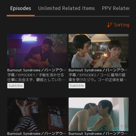
Episodes
Unlimited Related Items
PPV Related I
Sorting
Burnout Syndrome／バーンアウト・シンドローム 第01話／字幕
Burnout Syndrome／バーンアウト・シンドローム 第02話／字幕
字幕／EPISODE1／才能を活かせる
字幕／EPISODE2／コーに雇用の提
仕事に出会えず、鬱屈としていたジ
案を受けたジラ。コーの正体を疑い
ラは、友人インの薦めで不思議なバ
ながらも、高額の報酬とコーへの興
Subtitle
Subtitle
ーを訪れる。そこで相席したピーム
味から引き受けることに。コーの住
に手相を見てもらったジラは、“新
むホテルへ向かうと、情報流出を防
しい仕事が見つかる”と告げられ
ぐため持ち物を没収され契約書にサ
る。しかし、受けた面接は上手くい
インまでさせられる。そして、ジラ
かず、インに紹介された怪しい仕事
はコーから自分の代わりに仕事の交
を受けることになるが…。
渉をするように言われ…。
Burnout Syndrome／バーンアウト・シンドローム 第03話／字幕
Burnout Syndrome／バーンアウト・シンドローム 第04話／字幕