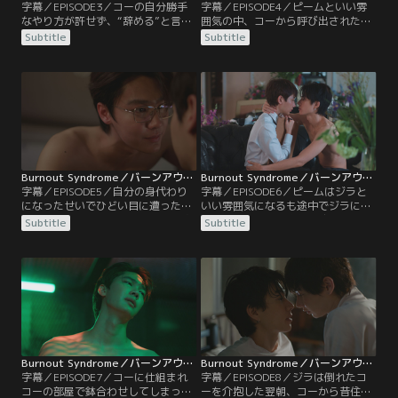
字幕／EPISODE3／コーの自分勝手
字幕／EPISODE4／ピームといい雰
なやり方が許せず、“辞める”と言っ
囲気の中、コーから呼び出されたジ
てしまったジラ。しかし、コーと出
ラ。しぶしぶコーの部屋へ向かう
Subtitle
Subtitle
会っていい絵が描けるようになった
と、不眠症にも関わらずジラと話し
ことをインに指摘され、仕事を続け
ながら眠ると熟睡できると言われ、
たいとコーに申し出ることに。コー
コーが眠る手伝いをするはめに。さ
の住むホテルへ行ったジラは、そこ
らに、コーの水泳につきあうことに
で偶然ピームと会う。さらに、ピー
なる。全く泳げないジラはコーの指
ムがコーの友達だと知り…。
導の下、一緒にプールに入るが…。
Burnout Syndrome／バーンアウト・シンドローム 第05話／字幕
Burnout Syndrome／バーンアウト・シンドローム 第06話／字幕
字幕／EPISODE5／自分の身代わり
字幕／EPISODE6／ピームはジラと
になったせいでひどい目に遭ったジ
いい雰囲気になるも途中でジラに拒
ラが心配になったコー。バーまで追
否されてしまい、意気消沈する。一
Subtitle
Subtitle
いかけて行ったり、電話をかけた
方、ジラはピームからのアプローチ
り、ついには家まで押しかける。怒
をうれしく思う気持ちはあるもの
りが収まらないジラはコーを拒絶す
の、ピームの絵はなぜかうまく描く
るも、強引なコーに翻弄される。一
ことができない。そんな中、ジラは
方、ピームもジラを案じて家まで訪
コーから新たな仕事の依頼とあるゲ
ねてくるが、コーの姿を見て…。
ームを提案されるが…。
Burnout Syndrome／バーンアウト・シンドローム 第07話／字幕
Burnout Syndrome／バーンアウト・シンドローム 第08話／字幕
字幕／EPISODE7／コーに仕組まれ
字幕／EPISODE8／ジラは倒れたコ
コーの部屋で鉢合わせしてしまった
ーを介抱した翌朝、コーから昔住ん