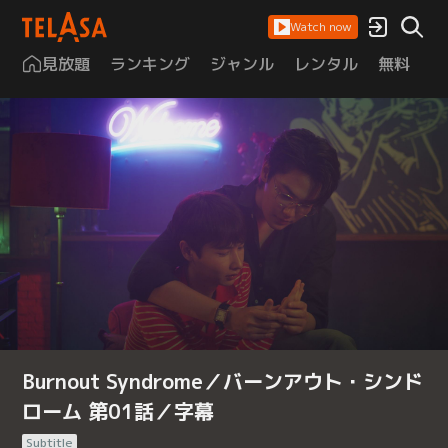
Watch now
見放題
ランキング
ジャンル
レンタル
無料
は
Burnout Syndrome／バーンアウト・シンド
ローム 第01話／字幕
Subtitle