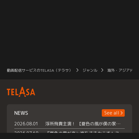
動画配信サービスのTELASA（テラサ）
ジャンル
海外・アジアドラ
NEWS
See all
2026.08.01
浮所飛貴主演！ 【夏色の風が僕の家にやってきた】 本日よりテラサで独占配信スタート！
2026.07.18
『夏色の雲が恋と嵐をまきおこす』スペシャルメイキング 【Part1】2026年７月18日（土）23時30分～配信スタート！話題のシーンの裏側を大公開！豪華キャスト大集合！ 『武宮家 真夏の家族会議』開催！