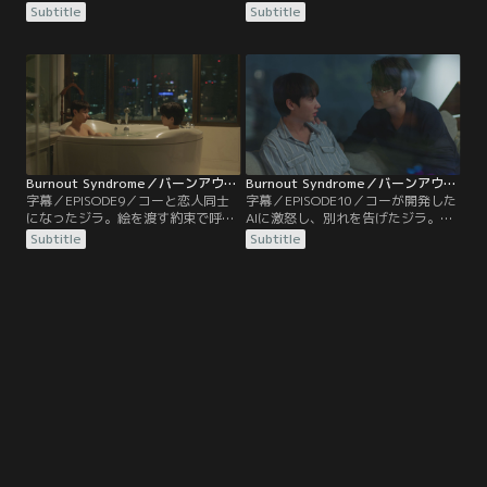
ピームとジラ。ジラはピームに何と
でいた家に行こうと誘われる。ジラ
Subtitle
Subtitle
か弁明しようとするが、ピームの怒
を案内したコーは、幼少期の思い出
りは収まらず連絡も取れなくなって
が詰まった家を改築しジラと一緒に
しまう。ピームの友達マーウィンか
住みたいと話す。かつて母親に言わ
らレイジルームに行くという情報を
れた言葉の呪縛から解き放たれたコ
手に入れたジラは、ピームを追いか
ーは、ジラに自分の気持ちを素直に
けそこに向かうが…。
表すようになり…。
Burnout Syndrome／バーンアウト・シンドローム 第09話／字幕
Burnout Syndrome／バーンアウト・シンドローム 第10話／字幕
字幕／EPISODE9／コーと恋人同士
字幕／EPISODE10／コーが開発した
になったジラ。絵を渡す約束で呼び
AIに激怒し、別れを告げたジラ。何
出したピームに正直な気持ちを明か
とか引き止めようとするコーを、ジ
Subtitle
Subtitle
し、あいまいな関係に終止符を打
ラは突き放す。一方、傷心で絵を描
つ。ジラとコーは、自分とは異なる
く意欲も失ってるジラに、インは個
部分に惹かれ合い、甘い時間を楽し
展の準備をするよう勧める。やる気
んでいた。そんな中、コーの部屋に
になったジラが、バーでピームにあ
新しいパソコンが設置され、コーは
げた絵を借りているところに偶然コ
ジラをその前に座らせ…。
ーがやって来て…。