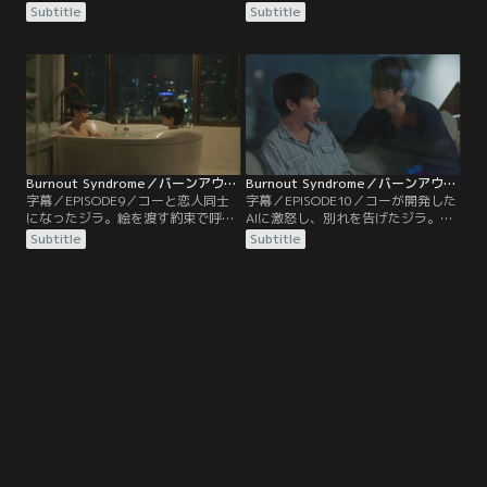
ピームとジラ。ジラはピームに何と
でいた家に行こうと誘われる。ジラ
Subtitle
Subtitle
か弁明しようとするが、ピームの怒
を案内したコーは、幼少期の思い出
りは収まらず連絡も取れなくなって
が詰まった家を改築しジラと一緒に
しまう。ピームの友達マーウィンか
住みたいと話す。かつて母親に言わ
らレイジルームに行くという情報を
れた言葉の呪縛から解き放たれたコ
手に入れたジラは、ピームを追いか
ーは、ジラに自分の気持ちを素直に
けそこに向かうが…。
表すようになり…。
Burnout Syndrome／バーンアウト・シンドローム 第09話／字幕
Burnout Syndrome／バーンアウト・シンドローム 第10話／字幕
字幕／EPISODE9／コーと恋人同士
字幕／EPISODE10／コーが開発した
になったジラ。絵を渡す約束で呼び
AIに激怒し、別れを告げたジラ。何
出したピームに正直な気持ちを明か
とか引き止めようとするコーを、ジ
Subtitle
Subtitle
し、あいまいな関係に終止符を打
ラは突き放す。一方、傷心で絵を描
つ。ジラとコーは、自分とは異なる
く意欲も失ってるジラに、インは個
部分に惹かれ合い、甘い時間を楽し
展の準備をするよう勧める。やる気
んでいた。そんな中、コーの部屋に
になったジラが、バーでピームにあ
新しいパソコンが設置され、コーは
げた絵を借りているところに偶然コ
ジラをその前に座らせ…。
ーがやって来て…。