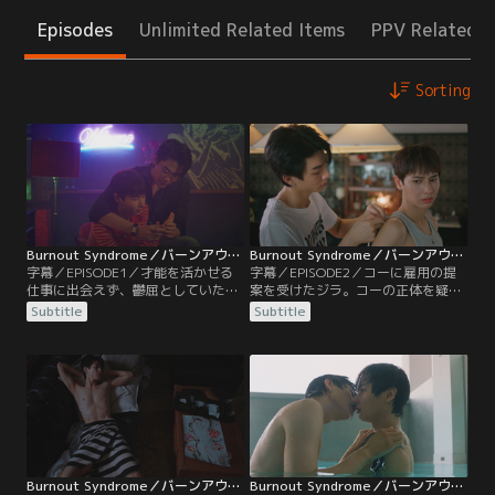
Episodes
Unlimited Related Items
PPV Related I
Sorting
Burnout Syndrome／バーンアウト・シンドローム 第01話／字幕
Burnout Syndrome／バーンアウト・シンドローム 第02話／字幕
字幕／EPISODE1／才能を活かせる
字幕／EPISODE2／コーに雇用の提
仕事に出会えず、鬱屈としていたジ
案を受けたジラ。コーの正体を疑い
ラは、友人インの薦めで不思議なバ
ながらも、高額の報酬とコーへの興
Subtitle
Subtitle
ーを訪れる。そこで相席したピーム
味から引き受けることに。コーの住
に手相を見てもらったジラは、“新
むホテルへ向かうと、情報流出を防
しい仕事が見つかる”と告げられ
ぐため持ち物を没収され契約書にサ
る。しかし、受けた面接は上手くい
インまでさせられる。そして、ジラ
かず、インに紹介された怪しい仕事
はコーから自分の代わりに仕事の交
を受けることになるが…。
渉をするように言われ…。
Burnout Syndrome／バーンアウト・シンドローム 第03話／字幕
Burnout Syndrome／バーンアウト・シンドローム 第04話／字幕