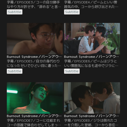
字幕／EPISODE3／コーの自分勝手
字幕／EPISODE4／ピームといい雰
なやり方が許せず、“辞める”と言っ
囲気の中、コーから呼び出されたジ
てしまったジラ。しかし、コーと出
ラ。しぶしぶコーの部屋へ向かう
Subtitle
Subtitle
会っていい絵が描けるようになった
と、不眠症にも関わらずジラと話し
ことをインに指摘され、仕事を続け
ながら眠ると熟睡できると言われ、
たいとコーに申し出ることに。コー
コーが眠る手伝いをするはめに。さ
の住むホテルへ行ったジラは、そこ
らに、コーの水泳につきあうことに
で偶然ピームと会う。さらに、ピー
なる。全く泳げないジラはコーの指
ムがコーの友達だと知り…。
導の下、一緒にプールに入るが…。
Burnout Syndrome／バーンアウト・シンドローム 第05話／字幕
Burnout Syndrome／バーンアウト・シンドローム 第06話／字幕
字幕／EPISODE5／自分の身代わり
字幕／EPISODE6／ピームはジラと
になったせいでひどい目に遭ったジ
いい雰囲気になるも途中でジラに拒
ラが心配になったコー。バーまで追
否されてしまい、意気消沈する。一
Subtitle
Subtitle
いかけて行ったり、電話をかけた
方、ジラはピームからのアプローチ
り、ついには家まで押しかける。怒
をうれしく思う気持ちはあるもの
りが収まらないジラはコーを拒絶す
の、ピームの絵はなぜかうまく描く
るも、強引なコーに翻弄される。一
ことができない。そんな中、ジラは
方、ピームもジラを案じて家まで訪
コーから新たな仕事の依頼とあるゲ
ねてくるが、コーの姿を見て…。
ームを提案されるが…。
Burnout Syndrome／バーンアウト・シンドローム 第07話／字幕
Burnout Syndrome／バーンアウト・シンドローム 第08話／字幕
字幕／EPISODE7／コーに仕組まれ
字幕／EPISODE8／ジラは倒れたコ
コーの部屋で鉢合わせしてしまった
ーを介抱した翌朝、コーから昔住ん