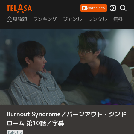
Watch now
見放題
ランキング
ジャンル
レンタル
無料
は
Burnout Syndrome／バーンアウト・シンド
ローム 第10話／字幕
Subtitle