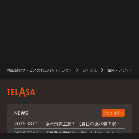
動画配信サービスのTELASA（テラサ）
ジャンル
海外・アジアドラ
NEWS
See all
2026.08.01
浮所飛貴主演！ 【夏色の風が僕の家にやってきた】 本日よりテラサで独占配信スタート！
2026.07.18
『夏色の雲が恋と嵐をまきおこす』スペシャルメイキング 【Part1】2026年７月18日（土）23時30分～配信スタート！話題のシーンの裏側を大公開！豪華キャスト大集合！ 『武宮家 真夏の家族会議』開催！