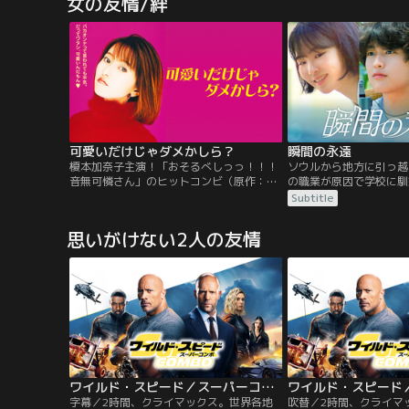
女の友情/絆
にカオスをもたらす強大な悪を倒せるのは
チュアート・ボブは、あ
君だけだ」と世界の命運を託される。まさ
にカンフー・マスターと
かと驚くエヴリンだが、悪の手先に襲われ
を志願する。それは、幾
マルチバースにジャンプ！
受ける、険しき道の始ま
可愛いだけじゃダメかしら？
瞬間の永遠
榎本加奈子主演！「おそるべしっっ！！！
ソウルから地方に引っ越
音無可憐さん」のヒットコンビ（原作：鈴
の職業が原因で学校に馴
木由美子＆脚本：岡田惠和）が贈る、“イケ
んなハヨンに声をかけた
Subtitle
イケ”痛快ラブ・コメディ！イケイケ・ファ
ースが好きなヒウォン。
ッションに身を包み、見かけは自由奔放で
いう間に仲良くなり、気
思いがけない2人の友情
派手好きなゆうこ（榎本加奈子）には、女
カフェで落ち合っては話
友達がほとんどいなく、なかでも同じ短大
ある日、ヒウォンは“永
のせつこ（山口紗弥加）の自分と同じイケ
く。それは2人で永遠に
イケスタイルが気に入らない。ところが偶
くリスト。だが、二十歳
然コンビニですっぴんにジャージ姿という
2人に悲劇が襲う。ヒウ
格好で鉢合わせしてから「私たちって、同
ンは無気力になり、心を
類？」と打ち解けあっていく。ある日、福
それでもヒウォンと約束
引きでサイパン旅行が当選！意気揚々と出
ために、とある場所へ通
かけた二人だったが…。
な時、ハヨンは“永遠リ
ドウンと出会う。2人は
ストをかなえていくのだ
ワイルド・スピード／スーパーコンボ／字幕
字幕／2時間、クライマックス。世界各地
吹替／2時間、クライマ