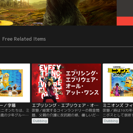
Free Related Items
ー／字幕
エブリシング・エブリウェア・オール・アット・ワンス／吹替
ミニオンズ フ
ミニオンたちは、ミ
吹替／経営するコインランドリーの税金問
吹替／時は1970
1歳の少年グルーの
題、父親の介護に反抗期の娘、優しいだけ
ニボスとして崇拝
いた。ある日、少
で頼りにならない夫と、盛りだくさんのト
もと、日々悪事を
Dubbing
Dubbing
去られてしまう！
ラブルを抱えたエヴリン。そんな中、夫に
年グルーが何者か
走するケビン・ス
乗り移った“別の宇宙の夫”から、「全宇宙
ミニボス救出のた