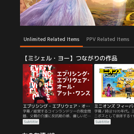
Unlimited Related Items
PPV Related Items
【ミシェル・ヨー】つながりの作品
エブリシング・エブリウェア・オール・アット・ワンス／字幕
ミニオンズ フィーバ
字幕／経営するコインランドリーの税金問
字幕／時は1970年代。
題、父親の介護に反抗期の娘、優しいだけ
ニボスとして崇拝する1
で頼りにならない夫と、盛りだくさんのト
もと、日々悪事を働いて
Subtitle
Subtitle
ラブルを抱えたエヴリン。そんな中、夫に
年グルーが何者かに連れ
乗り移った“別の宇宙の夫”から、「全宇宙
ミニボス救出のために奔