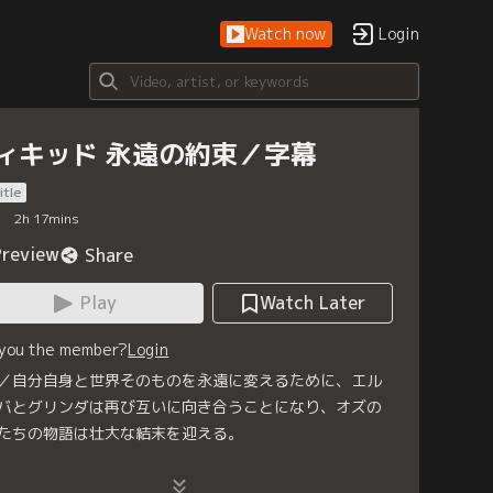
Watch now
Login
ィキッド 永遠の約束／字幕
itle
2
h
17
mins
Preview
Share
Play
Watch Later
 you the member?
Login
／自分自身と世界そのものを永遠に変えるために、エル
バとグリンダは再び互いに向き合うことになり、オズの
たちの物語は壮大な結末を迎える。