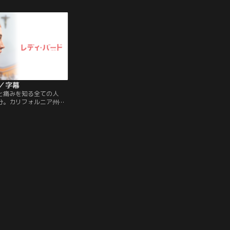
は、ある事件をきっかけ
ターと出会い、弟子入り
は、幾重もの試練が待ち
の始まりだった…。
／字幕
と痛みを知る全ての人
分。カリフォルニア州サ
感溢れる片田舎のカトリ
大都会ニューヨークへの
クリスティン。自称“レデ
校生活最後の1年、友達や
て、そして自分の将来に
7歳の少女の揺れ動く心情
アたっぷりに描いてい