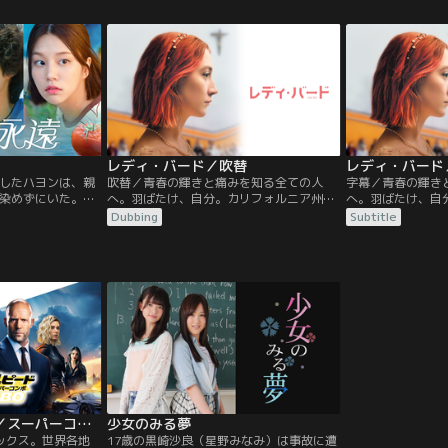
る事件をきっかけ
にカオスをもたらす強大な悪を倒せるのは
チュアート・ボブ
出会い、弟子入り
君だけだ」と世界の命運を託される。まさ
にカンフー・マス
重もの試練が待ち
かと驚くエヴリンだが、悪の手先に襲われ
を志願する。それ
りだった…。
マルチバースにジャンプ！
受ける、険しき道
レディ・バード／吹替
レディ・バード
したハヨンは、親
吹替／青春の輝きと痛みを知る全ての人
字幕／青春の輝き
染めずにいた。そ
へ。羽ばたけ、自分。カリフォルニア州サ
へ。羽ばたけ、自
のは、トマトジュ
クラメント。閉塞感溢れる片田舎のカトリ
クラメント。閉塞
Dubbing
Subtitle
彼女たちはあっと
ック系高校から、大都会ニューヨークへの
ック系高校から、
さくな店長が営む
大学進学を夢見るクリスティン。自称“レデ
大学進学を夢見る
に花を咲かせた。
ィ・バード”。高校生活最後の1年、友達や
ィ・バード”。高
遠リスト”を思いつ
彼氏や家族について、そして自分の将来に
彼氏や家族につい
願いをかなえてい
ついて、悩める17歳の少女の揺れ動く心情
ついて、悩める1
の願い事を書いた
を瑞々しくユーモアたっぷりに描いてい
を瑞々しくユーモ
ォンを失ったハヨ
く。
く。
閉ざしてしまう。
したリストを守る
うのだった。そん
スト”を知る青年、
ノートを頼りにリ
が…
ワイルド・スピード／スーパーコンボ／吹替
少女のみる夢
ックス。世界各地
17歳の黒崎沙良（星野みなみ）は事故に遭