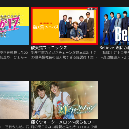
した「聖君にな
る。親元派の重鎮ワン・ゴに仕え、彼が最
き、王位継承者と
も信頼する手下へと成長し…。
黒幕とその一派の
破天荒フェニックス
Believe-君に
ずきを経験した22
倒産寸前のメガネチェーンが世界進出！？
【脚本】井上由美
前遥が、ひょんな
30歳茶髪社長の破天荒すぎる経営術！実話
～身辺警護人～』
イドル・はるかとし
を基にした奇跡の企業再生物語！！
テレビ朝日開局6
とに！戸惑いなが
村拓哉 希望と再
け出し、人々を魅
作 手に汗握るサ
しての才能を開花
りなす壮大な物語
女の奮闘ぶりを、
展開から、一秒た
と共に描くコミカ
トーリー。
輝くウォーターメロン～僕らをつなぐ恋…
 ココで歌うんだ。石
耳の聞こえない両親と兄を持つ CODA 少年