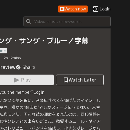
Watch now
Login
ング・サング・ブルー／字幕
itle
2
h
12
mins
Preview
Share
Play
Watch Later
 you the member?
Login
／かつて夢を追い、音楽にすべてを捧げた男マイク。し
今や、誰かの“歌まね”でしかステージに立てない、人生
ん底にいた。そんな彼の運命を変えたのは、同じ情熱を
女性クレアとの出会いだった。敬愛するニール・ダイア
ドのトリビュートバンドを結成し、小さなガレージから