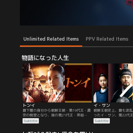
Unlimited Related Items
PPV Related Items
物語になった人生
トンイ
イ・サン
最下層の身分から朝鮮王朝・第19代王・粛
朝鮮王朝史上、最も波乱
宗の側室となり、後の第21代王・英祖
ったイ・サン、第22代
（イ・サンの祖父）の生母となったトンイ
ョ）の半生を描くドラマ
Subtitle
Subtitle
（淑嬪崔氏（スクピン チェシ）の一代記。
き、王位継承者の父は謀
られ処刑されてしまう。