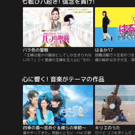
七転び八起き! 信念を貫け!
無念、また最後に父が残
れ」という言葉を胸に抱
なったサン。父を陥れた
企てにより…。
バラ色の聖戦
はるか17
「主婦は誰かの脇役としてしか生きられな
就職活動で人生初のつま
いの？」ごく普通の主婦を主人公に“女の生
歳の純朴な女子大生・宮
き方”を問うスタイリッシュで痛快なサクセ
ことから17歳の新人ア
スストーリー！主演・吹石一恵が夫の愛を
て芸能界デビューするこ
取り戻すために一念発起し輝ける主婦モデ
らも、本当の自分を見つ
心に響く! 音楽がテーマの作品
ルを目指す主婦役に挑戦！だが、あこがれ
了し愛されるタレントと
の世界には主婦の甘えた考えを吹き飛ばす
させていく遥。そんな彼
過酷で華麗な女同士のバトルが待ってい
個性豊かな登場人物たち
た！？
ルテイストのサクセスス
四季の春～恋めぐる僕らの季節～
キリエのうた
春がやってきた。奇跡とともに…FNCの新
だけど ココを歩くんだ