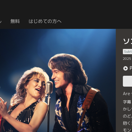
ル
無料
はじめての方へ
ソ
Subt
2025
Are
字幕
かし
のど
抱く
モン