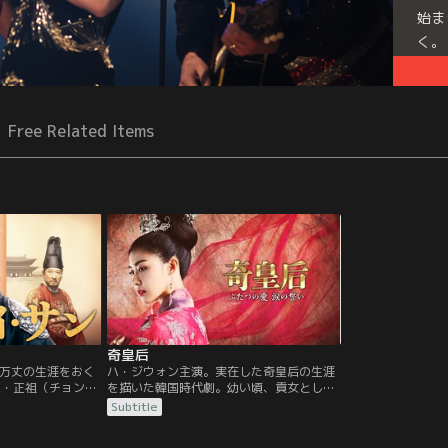
始ま
く。
Free Related Items
奇皇后
万丈の生涯をおく
ハ・ジウォン主演。実在した奇皇后の生涯
王・正祖（チョンジ
を描いた韓国時代劇。幼い頃、貢女として
。サンが11歳のと
元に運ばれる途中で母と逃げ出したスンニ
Subtitle
反の濡れ衣を着せ
ャン。だが、母は追手に殺され、逃げのび
父を救えなかった
たスンニャンは男として生きることを決め