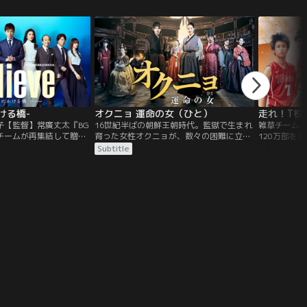
かける橋-
オクニョ 運命の女（ひと）
走れ！T校
子【監督】常廣丈太『BG
16世紀半ばの朝鮮王朝時代。監獄で生まれ
雑草チーム
チームが再集結して贈る
育った女性オクニョが、数々の困難に立ち
120万部を
5周年記念作品！主演・木
向かい、愛と人生を取り戻す波乱の歴史超
の映画化！
Subtitle
生のヒューマンエンタメ大
大作。母の死の真相を追いながら、自分の
かりの雑草チ
スペンスと人間ドラマが織
夢のため、愛する人のため、苦しむ民を救
そんなT校に
！毎話繰り広げられる急
うために奮闘していく。
生ながらエ
りとも目が離せない！
プレーヤー