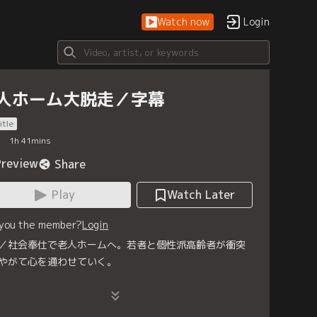
Watch now
Login
人ホーム大脱走／字幕
itle
1
h
41
mins
Preview
Share
Play
Watch Later
 you the member?
Login
／社会奉仕で老人ホームへ。若者と個性派高齢者が衝突
やがて心を通わせていく。