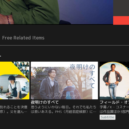
Free Related Items
ー
夜明けのすべて
別れることを決意
思うようにいかない毎日。それでも私たち
字幕／K・コスナ
彦）。父を選んで
は救いあえる。PMS（月経前症候群）に悩
は作品賞ほか3部
駿佑）が15歳と多
む藤沢さんはある日、同僚・山添くんの行
ーリーグの選手だ
Subtitle
期の離婚なだけ
動がきっかけでイライラの症状が爆発。だ
を聞かされて育っ
罪悪感に苛まれて
が、山添くんもまたパニック障害を抱え、
はある日、自分の