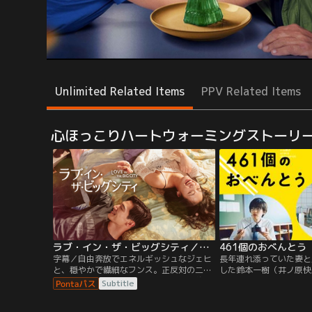
Unlimited Related Items
PPV Related Items
心ほっこりハートウォーミングストーリ
ラブ・イン・ザ・ビッグシティ／字幕
461個のおべんとう
字幕／自由奔放でエネルギッシュなジェヒ
長年連れ添っていた妻と
と、穏やかで繊細なフンス。正反対の二人
した鈴本一樹（井ノ原快
は、ある出来事をきっかけに特別な契約を
くれた息子・虹輝（道枝
Subtitle
結び、一緒に暮らし始めることに！ジェヒ
感な時期を迎えていた時
は奔放な恋愛を楽しみながら、世間のルー
に、一樹は虹輝に対する