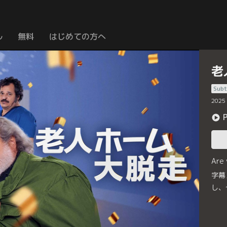
ル
無料
はじめての方へ
老
Subt
2025
Are
字幕
し、