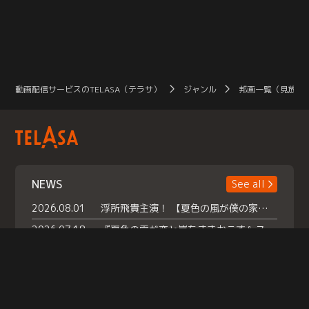
動画配信サービスのTELASA（テラサ）
ジャンル
邦画一覧（見放題
NEWS
See all
2026.08.01
浮所飛貴主演！ 【夏色の風が僕の家にやってきた】 本日よりテラサで独占配信スタート！
2026.07.18
『夏色の雲が恋と嵐をまきおこす』スペシャルメイキング 【Part1】2026年７月18日（土）23時30分～配信スタート！話題のシーンの裏側を大公開！豪華キャスト大集合！ 『武宮家 真夏の家族会議』開催！
2026.07.15
救命医・遥（今田）の《心揺さぶる過去》や、 麻酔科医・権野（船越英一郎）の《謎多きプライベート》など… 《知られざるエピソード》を独占配信！