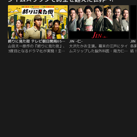
諦め、日々耐え忍んでやり過ごすだ
の人気者で仕事も出来る同期・黒沢
けの彼女に命じられたのは、美しく
（町田啓太）は恋人同士。デートを
も冷酷な軍人・久堂清霞との政略結
重ねたり、社内恋愛も順調な幸せな
婚だった。
日々の中、安達に転勤の話が舞い込
む。
終りに見た街 テレビ朝日開局65周年…
JIN -仁-
JI
山田太一原作の『終りに見た街』、
大沢たかお主演。幕末の江戸にタイ
各
3度目となるドラマ化が実現！主
ムスリップした脳外科医・南方仁が
結
演・大泉洋×脚本・宮藤官九郎の初
人々の命を救う姿を描いた大ヒット
か
タッグで、2024年9月21日（土）に
ヒューマンドラマ。共演は中谷美
村
テレビ朝日開局65周年記念 ドラマ
紀、綾瀬はるか、内野聖陽ほか。
に
プレミアムで令和版としてよみがえ
に
ります。まもなく来たる終戦80年、
令和を生きる家族たちは、戦時下を
どう生き抜くのかそして衝撃的な結
末とは…。