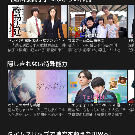
ドラマSP 誘拐法廷～セブンデイズ～
写楽ホーム凸凹探偵団
99
一人娘を誘拐された敏腕弁護士・芽
老人ホームに暮らす“伝説の刑
深山
依子（松嶋） 犯人から“最愛の命”と
事”と“大泥棒”が小学生トリオと異
だけ
引き換えに突きつけられた要求は…
色タッグ！高級老人ホーム“写楽ホ
言
「殺人罪で起訴された、限りなくク
ーム”に暮らす元刑事・若月軍平
た
隠しきれない特殊能力
ロと思われる被告人の無罪を勝ち取
（草刈正雄）と元大泥棒・関屋乙松
律
ること」！しかも、彼女に与えられ
（笹野高史）は、ひょんなことから
新
たタイムリミットはわずか7日間だ
慰問にやって来た小学6年生の3人
も
った--！！2007年に公開されたキ
組、立川勇（二宮慶多）、猪木正太
花
ム・ユンジン主演の韓国映画『セブ
（本村颯虎）、高見千佳（根岸姫
て
ンデイズ』。韓国で動員200万人超
奈）と知り合う。そんなある日…。
込
えを記録した大ヒット作が、松嶋
た
菜々子主演の日本版ドラマ『誘拐法
廷～セブンデイズ～』となって生ま
わたしの幸せな結婚
チェリまほ THE MOVIE ～30歳まで童貞だと魔法使いになれるらしい～
ハ
れ変わります！
望んでしまった…少しでも長くこの
魔法が、心をつないだ。大人気ドラ
悩
人と居たいと。文明開化もめざまし
マ待望の映画化！好意丸見え純度
ニ
い近代日本。帝都に屋敷を構える名
100％なこの恋の行方は……！？童
花
家の長女・斎森美世は実母を早くに
貞のまま30歳を迎え、“触れた人の
の新
亡くし、幼い頃から継母と異母妹か
心が読める魔法”を手に入れたサラ
タイムスリップで時空を超えた世界へ!
ら虐げられて生きてきた。すべてを
リーマン・安達（赤楚衛二）と社内