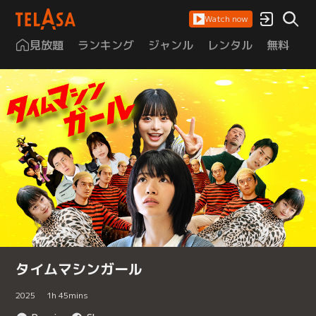
Watch now
見放題
ランキング
ジャンル
レンタル
無料
は
タイムマシンガール
2025
1
h
45
mins