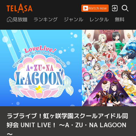
Watch now
見放題
ランキング
ジャンル
レンタル
無料
は
ラブライブ！虹ヶ咲学園スクールアイドル同
好会 UNIT LIVE！ ～A・ZU・NA LAGOON
～