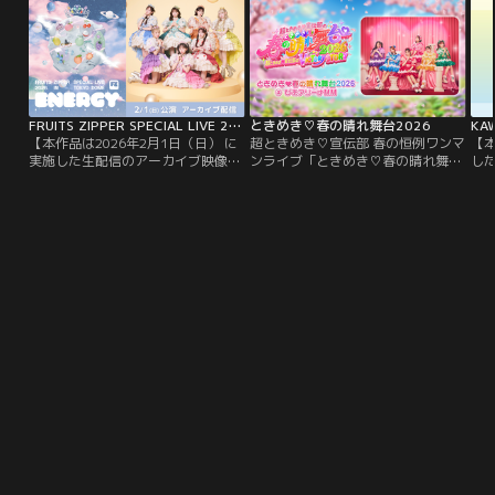
FRUITS ZIPPER SPECIAL LIVE 2026「ENERGY」 アーカイブ配信
ときめき♡春の晴れ舞台2026
【本作品は2026年2月1日（日） に
超ときめき♡宣伝部 春の恒例ワンマ
【本
実施した生配信のアーカイブ映像と
ンライブ「ときめき♡春の晴れ舞台
し
なります】FRUITS ZIPPER 史上最大
2026」。神奈川・ぴあアリーナMM
ま
規模！！2月1日（日） に開催され
で行われたライブの模様をテラサで
ロジ
た、FRUITS ZIPPER初の東京ドーム
独占配信！ライブの舞台裏に密着し
合！
ライブの模様をテラサで独占配信！
た貴重なビハインド映像も！
横浜
※ライブ配信のアーカイブ映像のた
SE
め、一部に映像・音声の乱れがある
可能性がございます。