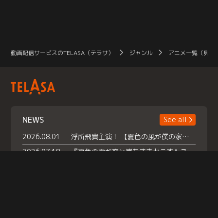
動画配信サービスのTELASA（テラサ）
ジャンル
アニメ一覧（見放
NEWS
See all
2026.08.01
浮所飛貴主演！ 【夏色の風が僕の家にやってきた】 本日よりテラサで独占配信スタート！
2026.07.18
『夏色の雲が恋と嵐をまきおこす』スペシャルメイキング 【Part1】2026年７月18日（土）23時30分～配信スタート！話題のシーンの裏側を大公開！豪華キャスト大集合！ 『武宮家 真夏の家族会議』開催！
2026.07.15
救命医・遥（今田）の《心揺さぶる過去》や、 麻酔科医・権野（船越英一郎）の《謎多きプライベート》など… 《知られざるエピソード》を独占配信！