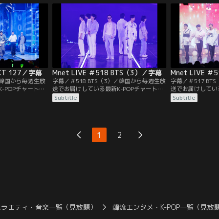
NCT 127／字幕
Mnet LIVE ＃518 BTS（3）／字幕
Mnet LIVE 
7／韓国から毎週生放
字幕／＃518 BTS（3）／韓国から毎週生放
字幕／＃517 B
-POPチャートシ
送でお届けしている最新K-POPチャートシ
送でお届けしている
の NCT 127出演
ョー「M COUNTDOWN」のBTS出演ステー
ョー「M COUNT
Subtitle
Subtitle
ジをお届け！
ジをお届け！
1
2
バラエティ・音楽一覧（見放題）
韓流エンタメ・K-POP一覧（見放