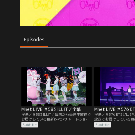
Episodes
Mnet LIVE ＃583 ILLIT／字幕
Mnet LIVE ＃576
字幕／＃583 ILLIT／韓国から毎週生放送で
字幕／＃576 BTSソロ
お届けしている最新K-POPチャートショー
放送でお届けしている最新
「M COUNTDOWN」のILLIT出演ステージ
ショー「M COUNTDOW
Subtitle
Subtitle
をお届け！
出演ステージをお届け！