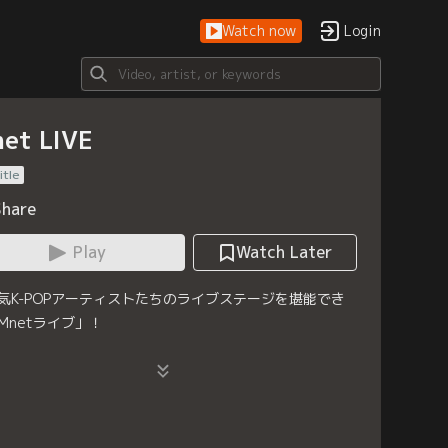
Watch now
Login
et LIVE
itle
Share
Play
Watch Later
気K-POPアーティストたちのライブステージを堪能でき
Mnetライブ」！