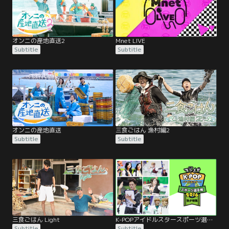
オンニの産地直送2
Mnet LIVE
Subtitle
Subtitle
オンニの産地直送
三食ごはん 漁村編2
Subtitle
Subtitle
三食ごはん Light
K-POPアイドルスタースポーツ選手権2016 秋夕
Subtitle
Subtitle