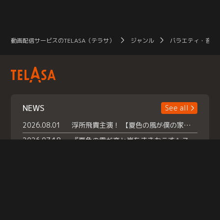
動画配信サービスのTELASA（テラサ）
ジャンル
バラエティ・音楽
NEWS
See all
2026.08.01
浮所飛貴主演！ 【夏色の風が僕の家にやってきた】 本日よりテラサで独占配信スタート！
2026.07.18
『夏色の雲が恋と嵐をまきおこす』スペシャルメイキング 【Part1】2026年７月18日（土）23時30分～配信スタート！話題のシーンの裏側を大公開！豪華キャスト大集合！ 『武宮家 真夏の家族会議』開催！
2026.07.15
救命医・遥（今田）の《心揺さぶる過去》や、 麻酔科医・権野（船越英一郎）の《謎多きプライベート》など… 《知られざるエピソード》を独占配信！