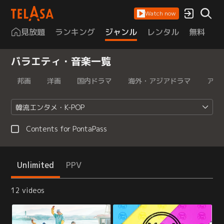
Watch now
見放題
ランキング
ジャンル
レンタル
無料
は
バラエティ・音楽一覧
邦画
洋画
国内ドラマ
海外・アジアドラマ
アニ
韓流エンタメ・K-POP
Contents for PontaPass
Unlimited
PPV
12 videos