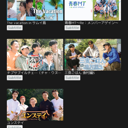
The vacation in サムイ島
青春MT～Re：メンバーアゲイン～
Subtitle
Subtitle
チプサブイルチェ…（チャ・ウヌ特集）
三食ごはん 漁村編5
Subtitle
Subtitle
ユンステイ
Subtitle