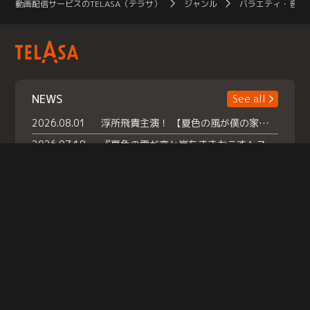
動画配信サービスのTELASA（テラサ）
ジャンル
バラエティ・音楽
NEWS
See all
2026.08.01
浮所飛貴主演！ 【夏色の風が僕の家にやってきた】 本日よりテラサで独占配信スタート！
2026.07.18
『夏色の雲が恋と嵐をまきおこす』スペシャルメイキング 【Part1】2026年７月18日（土）23時30分～配信スタート！話題のシーンの裏側を大公開！豪華キャスト大集合！ 『武宮家 真夏の家族会議』開催！
2026.07.15
救命医・遥（今田）の《心揺さぶる過去》や、 麻酔科医・権野（船越英一郎）の《謎多きプライベート》など… 《知られざるエピソード》を独占配信！
Help
|
Company Profile
|
Act on Specified Commercial Transactions
|