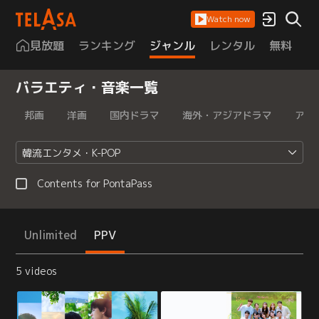
Watch now
見放題
ランキング
ジャンル
レンタル
無料
は
バラエティ・音楽一覧
邦画
洋画
国内ドラマ
海外・アジアドラマ
アニ
韓流エンタメ・K-POP
Contents for PontaPass
Unlimited
PPV
5 videos