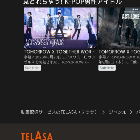
見とれちゃう! K-POP男性アイドル
ーム公演を完遂。
テージ”は切に願ってい
世界にENHYPENのこ
TOMORROW X TOGETHER WORLD TOUR ＜ACT ： SWEET MIRAGE＞ IN LA／字幕
字幕／2023年5月28日にアメリカ・ロサン
字幕／TOMORROW X TO
ゼルスで開催された、TOMORROW X
年9月8日（木）に千葉
TOGETHER 2回目のワールドツアー
ルで開催した日本での初
Subtitle
Subtitle
『TOMORROW X TOGETHER WORLD
『TOMORROW X TOGE
TOUR ＜ACT ： SWEET MIRAGE＞ IN
TOUR ＜ACT ： LOVE S
LA』。「甘い蜃気楼」というツアータイト
のファイナル公演。202
ルにふさわしく、TOMORROW X
ルを皮切りに、アメリカ
TOGETHERは…。
る…。
動画配信サービスのTELASA（テラサ）
ジャンル