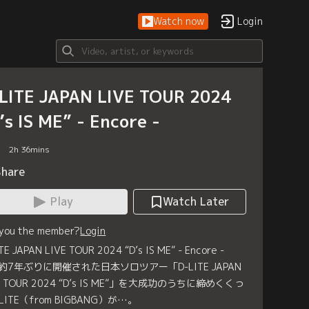
Watch now
Login
LITE JAPAN LIVE TOUR 2024
’s IS ME” - Encore -
2
h
36
mins
Share
Play
Watch Later
 you the member?
Login
TE JAPAN LIVE TOUR 2024 “D’s IS ME” - Encore -
約7年ぶりに開催された日本ソロツアー「D-LITE JAPAN
E TOUR 2024 “D’s IS ME”」を大成功のうちに締めくくっ
LITE（from BIGBANG）が…。