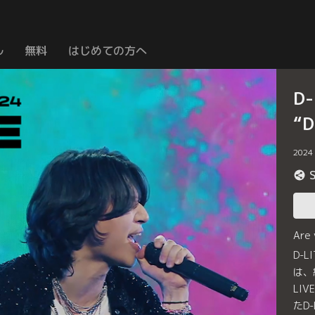
ル
無料
はじめての方へ
D-
“D
2024
Are
D-LI
は、
LIV
たD-