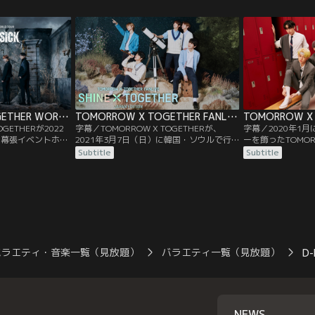
たものだった。「全
意したスペシャルパフォーマンス
とを知ってもらい…。
「FEVER」や「One In A Billion」…。
TOMORROW X TOGETHER WORLD TOUR ＜ACT：LOVE SICK＞ IN JAPAN／字幕
TOMORROW X TOGETHER FANLIVE SHINE X TOGETHER JAPAN EDITION／字幕
GETHERが2022
字幕／TOMORROW X TOGETHERが、
字幕／2020年1
・幕張イベントホー
2021年3月7日（日）に韓国・ソウルで行っ
ーを飾ったTOMORR
ワールドツアー
た日本のファンへ向けてのスペシャル・オ
その8カ月後に無
Subtitle
Subtitle
THER WORLD
ンラインライブ『TOMORROW X
のライブ『TOMORR
ICK＞ IN JAPAN』
TOGETHER FANLIVE SHINE X TOGETHER
SPECIAL LIVE
2年7月の韓国ソウ
JAPAN EDITION』。日本語楽曲を含む特別
声と躍動感に満ち
、アジア各国を巡
なセットリストでのパフォーマンスが披露
し…。
された…。
バラエティ・音楽一覧（見放題）
バラエティ一覧（見放題）
D-
NEWS