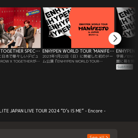
LA』。「甘
ルにふさわしく
TOGETHE
TOMORROW X TOGETHER SPECIAL LIVE： DRAMA／字幕
ENHYPEN WORLD TOUR ’MANIFESTO’ in JAPAN 京セラドーム
月に日本で華々しいデビュ
2023年1月22日（日）に開催した初のドー
字幕／ENH
OW X TOGETHERが、
ム公演『ENHYPEN WORLD TOUR
麗に幕を開けた
観客ながら開催した待望
’MANIFESTO’ in JAPAN 京セラドーム大
‘MANIFEST
Subtitle
OW X TOGETHER
阪』。ENHYPENは2021年7月の日本デビュ
われた本公演
： DRAMA』。情感込めた歌
ーからわずか1年半で、念願だった単独ド
Taken」
たパフォーマンスを披露
ーム公演を完遂。
意したスペ
「FEVER」や「
LITE JAPAN LIVE TOUR 2024 “D’s IS ME” - Encore -
See all