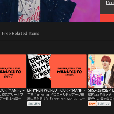
Mor
Free Related Items
ENHYPEN WORLD TOUR ’MANIFESTO’ in JAPAN 横浜アリーナ
ENHYPEN WORLD TOUR ＜MANIFESTO＞ in SEOUL／字幕
SBS人気歌謡
）に横浜アリーナで
字幕／ENHYPEN初のワールドツアーが華
韓国SBSで放送さ
アー日本公演
麗に幕を開けた「ENHYPEN WORLD TOUR
配信中。最先端のK
R ‘MANIFESTO’
‘MANIFESTO’ in SEOUL」。2022年9月に行
テージをお届けし
Subtitle
New
Subtitle
年11月のコロナ禍にデ
われた本公演では、デビュー曲「Given-
にとって、“有観客ス
Taken」をはじめ、コンサートのために用