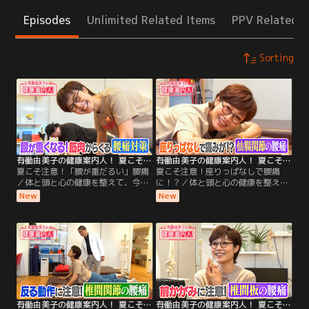
Episodes
Unlimited Related Items
PPV Related I
Sorting
有働由美子の健康案内人！ 夏こそ注意！「腰が重だるい」腰痛
有働由美子の健康案内人！ 夏こそ注意！座りっぱなしで腰痛に！？
夏こそ注意！「腰が重だるい」腰痛
夏こそ注意！座りっぱなしで腰痛
／体と頭と心の健康を整えて、今日
に！？／体と頭と心の健康を整え
もごきげんな1日を過ごしましょ
て、今日もごきげんな1日を過ごし
New
New
う！ 今週のテーマは「夏こそ気をつ
ましょう！ 今週のテーマは「夏こそ
けたい腰痛」！ 今回は、「腰が重く
気をつけたい腰痛」！ 今回は、「長
なる！筋肉からくる腰痛の対策」を
時間座っていると痛い！“仙腸関節
ご案内します！ 後半は、有働さんの
（せんちょうかんせつ）”からくる
「2分体操」！たった2分で元気な足
腰痛の対策」をご案内します！後半
腰をめざす体操を、一緒に楽しくや
は、有働さんの「2分体操」！たっ
ってみましょう！
た2分で元気な足腰をめざす体操
を、一緒に楽しくやってみましょ
う！
有働由美子の健康案内人！ 夏こそ注意！「反り腰」で腰痛に！？
有働由美子の健康案内人！ 夏こそ注意！前かがみで腰痛に！？