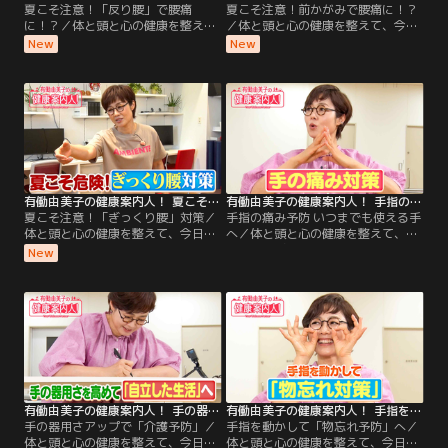
夏こそ注意！「反り腰」で腰痛
夏こそ注意！前かがみで腰痛に！？
に！？／体と頭と心の健康を整え
／体と頭と心の健康を整えて、今日
て、今日もごきげんな1日を過ごし
もごきげんな1日を過ごしましょ
New
New
ましょう！ 今週のテーマは「夏こそ
う！ 今週のテーマは「夏こそ気をつ
気をつけたい腰痛」！ 今回は、「反
けたい腰痛」！ 今回は、「前かがみ
る動作に注意！“椎間関節（ついか
に注意！“椎間板（ついかんば
んかんせつ）”タイプの腰痛対策」
ん）”の腰痛対策」をご案内しま
をご案内します！ 後半は、有働さん
す！ 後半は、有働さんの「2分体
の「2分体操」！たった2分で元気な
操」！たった2分で元気な足腰をめ
足腰をめざす体操を、一緒に楽しく
ざす体操を、一緒に楽しくやってみ
やってみましょう！
ましょう！
有働由美子の健康案内人！ 夏こそ注意！「ぎっくり腰」対策
有働由美子の健康案内人！ 手指の痛み予防 いつまでも使える手へ
夏こそ注意！「ぎっくり腰」対策／
手指の痛み予防 いつまでも使える手
体と頭と心の健康を整えて、今日も
へ／体と頭と心の健康を整えて、今
ごきげんな1日を過ごしましょう！
日もごきげんな1日を過ごしましょ
New
今週のテーマは「夏こそ気をつけた
う！ 今週のテーマは「手と指の健
い腰痛」！ 今回は、「誰でも・いつ
康」！ 今回は、「手の痛み対策」に
でもなる可能性がある“ぎっくり
繋がるストレッチをご案内します！
腰”の対策」をご案内します！ 後半
後半は、有働さんの「2分体操」！
は、有働さんの「2分体操」！たっ
たった2分で元気な足腰をめざす体
た2分で元気な足腰をめざす体操
操を、一緒に楽しくやってみましょ
を、一緒に楽しくやってみましょ
う！
う！
有働由美子の健康案内人！ 手の器用さアップで「介護予防」
有働由美子の健康案内人！ 手指を動かして「物忘れ予防」へ
手の器用さアップで「介護予防」／
手指を動かして「物忘れ予防」へ／
体と頭と心の健康を整えて、今日も
体と頭と心の健康を整えて、今日も