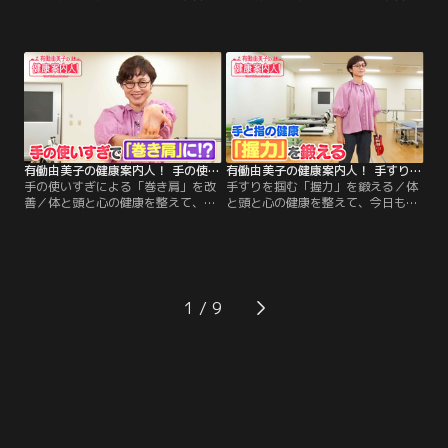
ごきげんな1日を過ごしましょう！
ごきげんな1日を過ごしましょう！
今週のテーマは「手と指の健康」！
今週のテーマは「手と指の健康」！
今回は、手の器用さを高めていつま
今回は、手指を動かして「物忘れ予
でも「自立した生活」を目指す方法
防」が期待できるトレーニングをご
をご案内します！後半は、有働さん
案内します！後半は、有働さんの
の「2分体操」！たった2分で元気な
「2分体操」！たった2分で元気な足
足腰をめざす体操を、一緒に楽しく
腰をめざす体操を、一緒に楽しくや
やってみましょう！
ってみましょう！
有働由美子の健康案内人！ 手の使いすぎによる「巻き肩」を改善
有働由美子の健康案内人！ 手すりを掴む「握力」を鍛える
手の使いすぎによる「巻き肩」を改
手すりを掴む「握力」を鍛える／体
善／体と頭と心の健康を整えて、今
と頭と心の健康を整えて、今日もご
日もごきげんな1日を過ごしましょ
きげんな1日を過ごしましょう！ 今
う！ 今週のテーマは「手と指の健
週のテーマは「手と指の健康」！ 握
康」！ 今回は、「手指」と「巻き
力の低下が健康リスクの目安になっ
肩」の関係についてご案内します！
ていることご存じですか？ 今回は、
後半は、有働さんの「2分体操」！
「握力」を鍛える方法をご案内しま
たった2分で元気な足腰をめざす体
す！ 後半は、有働さんの「2分体
1
操を、一緒に楽しくやってみましょ
操」！たった2分で元気な足腰をめ
う！
ざす体操を、一緒に楽しくやってみ
ましょう！