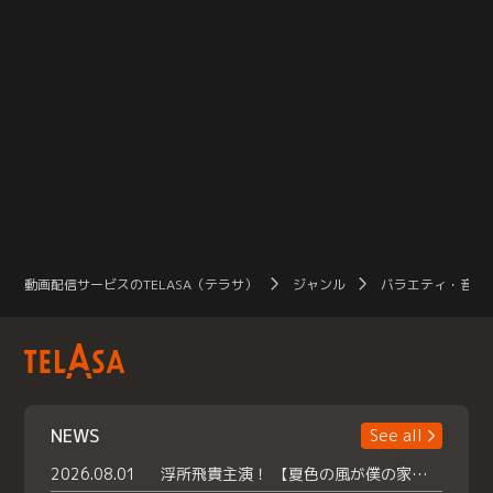
動画配信サービスのTELASA（テラサ）
ジャンル
バラエティ・音楽
NEWS
See all
2026.08.01
浮所飛貴主演！ 【夏色の風が僕の家にやってきた】 本日よりテラサで独占配信スタート！