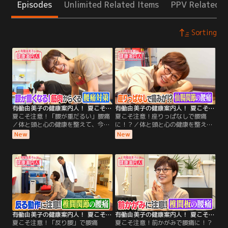
Episodes
Unlimited Related Items
PPV Related I
Sorting
有働由美子の健康案内人！ 夏こそ注意！「腰が重だるい」腰痛
有働由美子の健康案内人！ 夏こそ注意！座りっぱなしで腰痛に！？
夏こそ注意！「腰が重だるい」腰痛
夏こそ注意！座りっぱなしで腰痛
／体と頭と心の健康を整えて、今日
に！？／体と頭と心の健康を整え
もごきげんな1日を過ごしましょ
て、今日もごきげんな1日を過ごし
New
New
う！ 今週のテーマは「夏こそ気をつ
ましょう！ 今週のテーマは「夏こそ
けたい腰痛」！ 今回は、「腰が重く
気をつけたい腰痛」！ 今回は、「長
なる！筋肉からくる腰痛の対策」を
時間座っていると痛い！“仙腸関節
ご案内します！ 後半は、有働さんの
（せんちょうかんせつ）”からくる
「2分体操」！たった2分で元気な足
腰痛の対策」をご案内します！後半
腰をめざす体操を、一緒に楽しくや
は、有働さんの「2分体操」！たっ
ってみましょう！
た2分で元気な足腰をめざす体操
を、一緒に楽しくやってみましょ
う！
有働由美子の健康案内人！ 夏こそ注意！「反り腰」で腰痛に！？
有働由美子の健康案内人！ 夏こそ注意！前かがみで腰痛に！？
夏こそ注意！「反り腰」で腰痛
夏こそ注意！前かがみで腰痛に！？