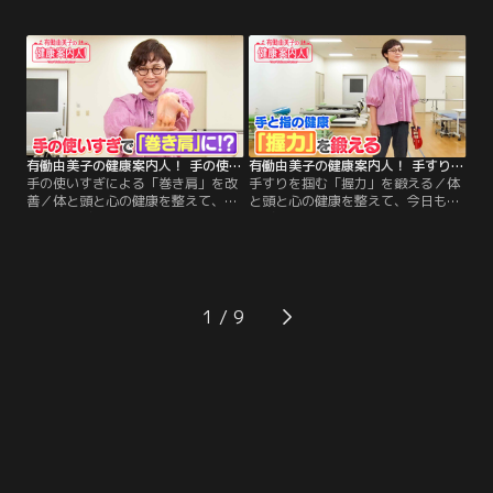
今週のテーマは「手と指の健康」！
今週のテーマは「手と指の健康」！
今回は、手の器用さを高めていつま
今回は、手指を動かして「物忘れ予
でも「自立した生活」を目指す方法
防」が期待できるトレーニングをご
をご案内します！後半は、有働さん
案内します！後半は、有働さんの
の「2分体操」！たった2分で元気な
「2分体操」！たった2分で元気な足
足腰をめざす体操を、一緒に楽しく
腰をめざす体操を、一緒に楽しくや
やってみましょう！
ってみましょう！
有働由美子の健康案内人！ 手の使いすぎによる「巻き肩」を改善
有働由美子の健康案内人！ 手すりを掴む「握力」を鍛える
手の使いすぎによる「巻き肩」を改
手すりを掴む「握力」を鍛える／体
善／体と頭と心の健康を整えて、今
と頭と心の健康を整えて、今日もご
日もごきげんな1日を過ごしましょ
きげんな1日を過ごしましょう！ 今
う！ 今週のテーマは「手と指の健
週のテーマは「手と指の健康」！ 握
康」！ 今回は、「手指」と「巻き
力の低下が健康リスクの目安になっ
肩」の関係についてご案内します！
ていることご存じですか？ 今回は、
後半は、有働さんの「2分体操」！
「握力」を鍛える方法をご案内しま
たった2分で元気な足腰をめざす体
す！ 後半は、有働さんの「2分体
1
操を、一緒に楽しくやってみましょ
操」！たった2分で元気な足腰をめ
う！
ざす体操を、一緒に楽しくやってみ
ましょう！