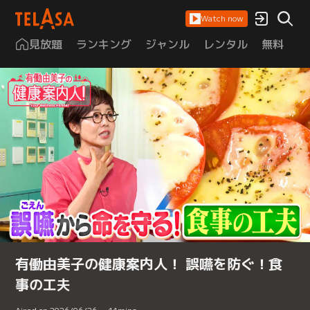
Watch now
見放題
ランキング
ジャンル
レンタル
無料
は
有働由美子の健康案内人！ 誤嚥を防ぐ！食
事の工夫