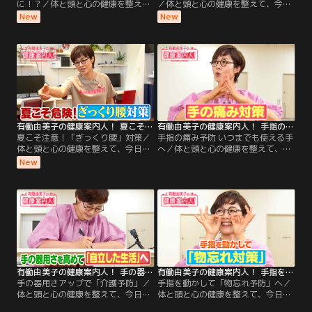
に！？／体と頭と心の健康を整え
／体と頭と心の健康を整えて、今日
て、今日もごきげんな1日を過ごし
もごきげんな1日を過ごしましょ
New
New
ましょう！ 今週のテーマは「夏こそ
う！ 今週のテーマは「夏こそ気をつ
気をつけたい腰痛」！ 今回は、「反
けたい腰痛」！ 今回は、「前かがみ
る動作に注意！“椎間関節（ついか
に注意！“椎間板（ついかんば
んかんせつ）”タイプの腰痛対策」
ん）”の腰痛対策」をご案内しま
をご案内します！ 後半は、有働さん
す！ 後半は、有働さんの「2分体
の「2分体操」！たった2分で元気な
操」！たった2分で元気な足腰をめ
足腰をめざす体操を、一緒に楽しく
ざす体操を、一緒に楽しくやってみ
やってみましょう！
ましょう！
有働由美子の健康案内人！ 夏こそ注意！「ぎっくり腰」対策
有働由美子の健康案内人！ 手指の痛み予防 いつまでも使える手へ
夏こそ注意！「ぎっくり腰」対策／
手指の痛み予防 いつまでも使える手
体と頭と心の健康を整えて、今日も
へ／体と頭と心の健康を整えて、今
ごきげんな1日を過ごしましょう！
日もごきげんな1日を過ごしましょ
New
今週のテーマは「夏こそ気をつけた
う！ 今週のテーマは「手と指の健
い腰痛」！ 今回は、「誰でも・いつ
康」！ 今回は、「手の痛み対策」に
でもなる可能性がある“ぎっくり
繋がるストレッチをご案内します！
腰”の対策」をご案内します！ 後半
後半は、有働さんの「2分体操」！
は、有働さんの「2分体操」！たっ
たった2分で元気な足腰をめざす体
た2分で元気な足腰をめざす体操
操を、一緒に楽しくやってみましょ
を、一緒に楽しくやってみましょ
う！
う！
有働由美子の健康案内人！ 手の器用さアップで「介護予防」
有働由美子の健康案内人！ 手指を動かして「物忘れ予防」へ
手の器用さアップで「介護予防」／
手指を動かして「物忘れ予防」へ／
体と頭と心の健康を整えて、今日も
体と頭と心の健康を整えて、今日も
ごきげんな1日を過ごしましょう！
ごきげんな1日を過ごしましょう！