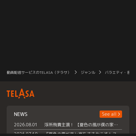
動画配信サービスのTELASA（テラサ）
ジャンル
バラエティ・音楽
NEWS
See all
2026.08.01
浮所飛貴主演！ 【夏色の風が僕の家にやってきた】 本日よりテラサで独占配信スタート！
2026.07.18
『夏色の雲が恋と嵐をまきおこす』スペシャルメイキング 【Part1】2026年７月18日（土）23時30分～配信スタート！話題のシーンの裏側を大公開！豪華キャスト大集合！ 『武宮家 真夏の家族会議』開催！