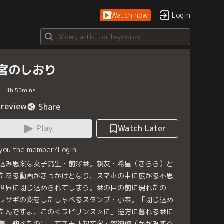
Watch now
Login
宮のしおり
1
h
55
mins
Preview
Share
Play
Watch Later
 you the member?
Login
込み思案な女子高生・前澤栞。親友・希星（きらら）と
たある動画がきっかけとなり、スマホの中に広がる不思
世界に閉じ込められてしまう。栞の目の前に現れたの
ウサギの姿をしたしゃべるスタンプ・小森。「閉じ込め
たんですよ、この＜ラビリンス＞に」途方に暮れる栞に
差し伸べたのは、若き天才起業家・架神傑（かがみすぐ