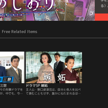
る）
Free Related Items
事三世
ドラマSP 嫉妬
々の刑事ドラマを
主人公・野口姿津花は、自分と他人を比べ
が、中でも、今な
て羨むこともせず、誰かにねたまれるほど
気シリーズの代表
目立つこともせず、“嫉妬”という感情とは
』です。そんな伝
無縁の人生を送ってきた平凡な主婦。ささ
び、装い新たに帰
やかな幸せを守ることだけを考え、ひっそ