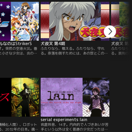
のはStrikerS
犬夜叉 第4期
犬夜叉 第
す。突然の空港火災。巻
ふたりなら、戦える。ふたりなら、守れ
ふたりなら
た小さな少女は、炎の中
る。奈落を倒すためには、あの世とこの世
る。裏陶の
としかできなかった。し
の境にあるという、最後の四魂のかけらを
る犬夜叉。
みに瞳を閉じかけたその
手に入れるしかない！新たな敵・白童子も
ってこられ
れたのは、自分よりもほ
登場し、戦いもクライマックスへ突入の激
怪の血に隠
なだけの、ひとりの少女
闘編。
かされる鉄
魔導師。炎も、障害も、
鉄砕牙のエ
分を助け出してくれた年
たち仲間の
小さな少女はまた涙し
エピソード
serial experiments lain
機械化人間）、ロボット
岩倉玲音、14才。内向的で人づきあいが苦
、2032年の日本。魂が
手という以外は全く普通の少女だったは