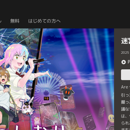
ル
無料
はじめての方へ
迷
2025
Are
引っ
撮っ
議な
は、
られ
手を