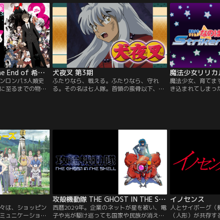
公、捜査一課の個
りと生きてきました。ところが、そんなあ
じるのは、俳優と
る日…。
原田泰造。
ダンガンロンパ3 -The End of 希望ヶ峰学園- 絶望編
犬夜叉 第3期
魔法少女リリカルな
ンロンパ3人類史
ふたりなら、戦える。ふたりなら、守れ
魔法少女、育てま
に至るまでの物
る。その名は七人隊。首領の蛮骨以下、最
き込まれてしまっ
流の高校生を集
強の傭兵たちが、四魂のかけらの妖力で死
でただ、涙するこ
立された、政府公
の淵から甦った。奈落が差し向けた恐るべ
かし、痛みと苦し
希望ヶ峰学園」。
き刺客との死闘に晒される犬夜叉たち！シ
時。炎を貫いて現
の才能が集まる
リーズ屈指の人気を誇る敵キャラクター・
んのいくらか年上
払えば誰でも入れ
七人隊が登場する七人隊編、ついに登場！
だった。管理局の
ていた。
※第124話の挿入歌は、都合により、放送
すべてを貫いて自
当時のものとは異なります。
上の少女の姿に、
た。
攻殻機動隊 THE GHOST IN THE SHELL
イノセンス
々は、ショッピン
西暦2029年。企業のネットが星を被い、電
人とサイボーグ（
ミュニケーショ
子や光が駆け巡っても国家や民族が消えて
（人形）が共存する