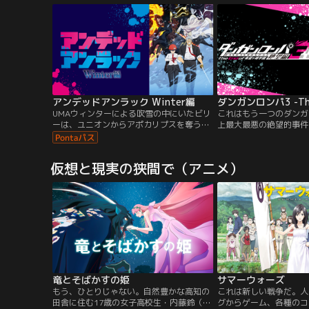
ってきます！今作の主人
性派刑事・浦安吉之を演
しての活躍もめざましい
アンデッドアンラック Winter編
UMAウィンターによる吹雪の中にいたビリ
これはもう一つのダンガ
ーは、ユニオンからアポカリプスを奪う画
上最大最悪の絶望的事件
策をしていた。そこへジュイスが現れ、ル
語。あらゆる分野の超一
ープとアークの事実を明かし「もう一度組
め、育て上げるために設
まないか」と説得を試みるのだった。だが
認の特権的な学園「私立
仮想と現実の狭間で（アニメ）
ビリーの決意は固く、両者はUMAを伴った
この学園には、超高校級
熾烈なバトルに突入！
「本科」と、高い学費を
る「予備学科」が存在し
竜とそばかすの姫
サマーウォーズ
もう、ひとりじゃない。自然豊かな高知の
これは新しい戦争だ。人
田舎に住む17歳の女子高校生・内藤鈴（す
グからゲーム、各種のコ