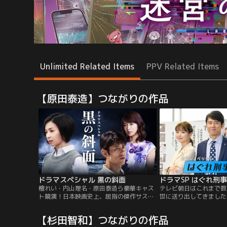
Unlimited Related Items
PPV Related Items
【原田泰造】つながりの作品
ドラマスペシャル 黒の斜面
ドラマSP はぐれ刑
檀れい・内山理名・原田泰造ら豪華キャス
テレビ朝日はこれまで数
ト競演！日本映画史上、屈指の傑作サスペ
世に送り出してきました
ンスが新たな結末とともによみがえる！！
お色褪せることのない人
不朽の名画が、ドラマスペシャルとなって
格が『はぐれ刑事純情派
【杉田智和】つながりの作品
復活！墜落事故で消息を絶った夫。
説の刑事ドラマがこのた