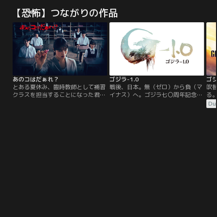
【恐怖】つながりの作品
あのコはだぁれ？
ゴジラ-1.0
ゴ
とある夏休み、臨時教師として補習
戦後、日本。無（ゼロ）から負（マ
吹
クラスを担当することになった君島
イナス）へ。ゴジラ七〇周年記念作
る
ほのかの目の前で、ある女子生徒が
品。太平洋戦争で焦土と化した日本
未
Du
突如屋上から飛び降り、不可解な死
で、人々が懸命に生きていこうとす
知
を遂げてしまう。“いないはずの生
る中、突然現れたゴジラが復興途中
地
徒“の謎に気がついたほのかと、補
の街を容赦なく破壊していく。残さ
地
習を受ける生徒たちは、“あのコ”に
れた名もなき人々に、生きて抗う術
い
まつわるある衝撃の事実にたどり着
はあるのか。
激
く…。彼らを待ち受ける、予想もつ
由
かない恐怖とは…？
え