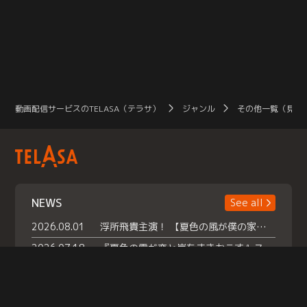
動画配信サービスのTELASA（テラサ）
ジャンル
その他一覧（見放
NEWS
See all
2026.08.01
浮所飛貴主演！ 【夏色の風が僕の家にやってきた】 本日よりテラサで独占配信スタート！
2026.07.18
『夏色の雲が恋と嵐をまきおこす』スペシャルメイキング 【Part1】2026年７月18日（土）23時30分～配信スタート！話題のシーンの裏側を大公開！豪華キャスト大集合！ 『武宮家 真夏の家族会議』開催！
2026.07.15
救命医・遥（今田）の《心揺さぶる過去》や、 麻酔科医・権野（船越英一郎）の《謎多きプライベート》など… 《知られざるエピソード》を独占配信！