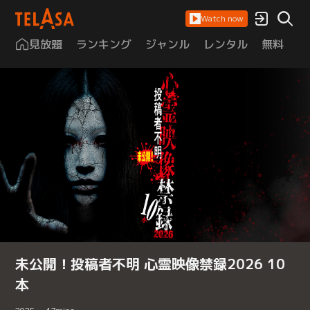
Watch now
見放題
ランキング
ジャンル
レンタル
無料
は
未公開！投稿者不明 心霊映像禁録2026 10
本