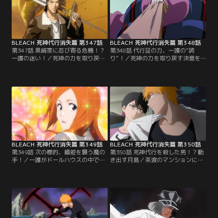
を斬ったのは人間である、と語る。
は一護に死神の力を取り戻させるこ
一方、一護は仲間が傷つけられたの
とと告げる。驚く一護に、銀城は自
に何も出来ない自分に焦燥感を感じ
分たちの持つ、物質に宿る魂を引き
ていた。【提供：バンダイチャンネ
出し…。【提供：バンダイチャンネ
ル】
ル】
BLEACH 死神代行消失篇 第347話
BLEACH 死神代行消失篇 第348話
第347話 黒崎家に忍び寄る危機！？
第348話 代行証の力、一護の“誇
一護の迷い！／死神の力を取り戻す
り”！／死神の力を取り戻す決意を
ことを考えさせてくれ、と答える一
し、エクスキューションのアジトで
護。そんな一護に銀城、そして新た
修行を開始することになった一護。
に完現術を使える者として迎え入れ
最初の修行は、リルカのフルブリン
られた茶渡は一日待つ、という。一
グ「ドールハウス」を使い、「ブタ
護は、自分が死神の力を再び手にす
肉さん」と戦うことだった。だが、
ることで、これまでの戦いのように
まだ何の力も持たない一護はブタ肉
仲間や友人たちを危険な目に合わす
さんから逃げることしかできない。
のではないかと悩んでいたのだ。
しかもブタ肉さんはギリコの能力に
【提供：バンダイチャンネル】
よって…。【提供：バンダイチャン
ネル】
BLEACH 死神代行消失篇 第349話
BLEACH 死神代行消失篇 第350話
第349話 次の標的、織姫を襲う魔の
第350話 死神代行を殺した男！？動
手！／一護がドールハウスの中で修
き出す月島／茶渡のマンションに残
行をしていた頃、学校帰りの織姫の
った霊圧から、織姫に危険が迫って
ところに宮下商業高校の獅子河原
いることを察した一護と茶渡は急い
（ししがわら）と名乗る男が現れて
で織姫の元へと急いでいた。一方、
いた。織姫に死んでくれ、という獅
月島と対峙した織姫は、月島の隙を
子河原に、意味を理解できずに首を
狙おうと必死で様子を伺っていた。
ひねる織姫。獅子河原もまた、その
だが、月島は飄々とした態度を崩さ
可愛さに戦意喪失気味になってい
ず、ついには去っていこうとする。