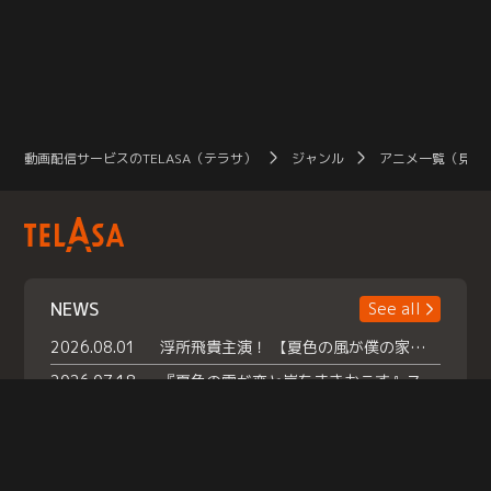
動画配信サービスのTELASA（テラサ）
ジャンル
アニメ一覧（見放
NEWS
See all
2026.08.01
浮所飛貴主演！ 【夏色の風が僕の家にやってきた】 本日よりテラサで独占配信スタート！
2026.07.18
『夏色の雲が恋と嵐をまきおこす』スペシャルメイキング 【Part1】2026年７月18日（土）23時30分～配信スタート！話題のシーンの裏側を大公開！豪華キャスト大集合！ 『武宮家 真夏の家族会議』開催！
2026.07.15
救命医・遥（今田）の《心揺さぶる過去》や、 麻酔科医・権野（船越英一郎）の《謎多きプライベート》など… 《知られざるエピソード》を独占配信！