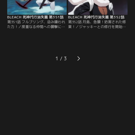
た。だが、獅子河原が「石田雨竜を
なんとか足止めしようと攻撃をしか
襲った」と宣言したことで…。【提
けた織姫に…。【提供：バンダイチ
供：バンダイチャンネル】
ャンネル】
BLEACH 死神代行消失篇 第351話
BLEACH 死神代行消失篇 第352話
第351話 フルブリング、忌み嫌われ
第352話 月島、急襲！妨害された修
た力！／度重なる仲間への襲撃に焦
業！／ジャッキーとの修行を開始す
る一護は、銀城たちに「エクスキュ
る一護。そんな一護にジャッキーは
ーションの中の誰かと戦わせて欲し
何度も蹴りを入れていく。そしてそ
い」と頼み込む。一護の気持ちを感
の度に、ジャッキーのブーツは汚
じ取り、同意する銀城とリルカだっ
れ、強さを増していった。それこそ
たが、仲間のジャッキーは納得でき
が、ジャッキーのフルブリングの能
ずにいた。フルブリングの力を忌み
力「ダーティー・ブーツ」だったの
1
嫌うジャッキーには、一護の言葉が
だ。一護はその威力に、次第にガー
あまりにも自分勝手で…。【提供：
ドすらできなくなっていく。【提
バンダイチャンネル】
供：バンダイチャンネル】