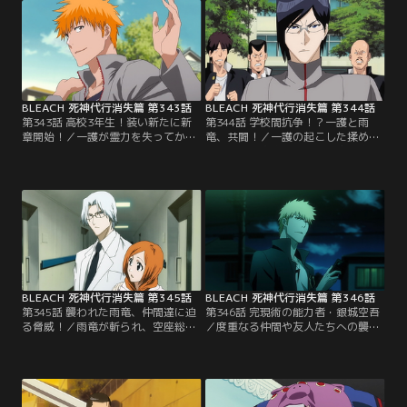
BLEACH 死神代行消失篇 第343話
BLEACH 死神代行消失篇 第344話
第343話 高校3年生！装い新たに新
第344話 学校間抗争！？一護と雨
章開始！／一護が霊力を失ってから
竜、共闘！／一護の起こした揉め事
一年と少し。一護たちは高校3年生
が原因で、空座第一高校に宮下商業
になっていた。ごく普通の日々を送
高校の不良たちが襲ってきた。それ
る一護。周りには相変わらずの啓吾
を止めようと不良たちの前に立ちは
や水色、織姫やたつきなど仲間たち
だかったのは、生徒会長になった雨
もいる。そして、一護がしていた死
竜だった。一護と雨竜は共に不良た
神代行の代行をしているのは雨竜だ
ちを叩きのめすが、一護は、アルバ
った。ごく「普通」の生活を楽しみ
イト先のなんでも屋「鰻屋（うなぎ
たいと思いながらも…。【提供：バ
や）」店主によって事務所へと連れ
ンダイチャンネル】
て行かれてしまった。【提供：バン
ダイチャンネル】
BLEACH 死神代行消失篇 第345話
BLEACH 死神代行消失篇 第346話
第345話 襲われた雨竜、仲間達に迫
第346話 完現術の能力者・銀城空吾
る脅威！／雨竜が斬られ、空座総合
／度重なる仲間や友人たちへの襲撃
病院に運ばれた。駆けつける一護と
に耐えられなくなった一護は、つい
織姫だったが、雨竜は何があったの
に銀城が渡した連絡先「エクスキュ
か詳しくは語ろうとしない。総合病
ーション」へ電話をかける。翌日、
院の院長であり雨竜の父である竜弦
エクスキューションのアジトへやっ
（りゅうけん）は、織姫だけに雨竜
てきた一護に、銀城は自分達の目的