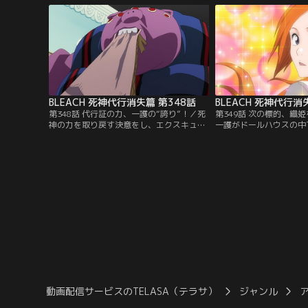
間たちもいる。そして、一護がしていた死
雨竜だった。一護と雨竜
神代行の代行をしているのは雨竜だった。
叩きのめすが、一護は、
ごく「普通」の生活を楽しみたいと思いな
んでも屋「鰻屋（うなぎ
がらも…。【提供：バンダイチャンネル】
て事務所へと連れて行か
【提供：バンダイチャン
BLEACH 死神代行消失篇 第348話
BLEACH 死神代行消
第348話 代行証の力、一護の“誇り”！／死
第349話 次の標的、織
神の力を取り戻す決意をし、エクスキュー
一護がドールハウスの中
ションのアジトで修行を開始することにな
頃、学校帰りの織姫のと
った一護。最初の修行は、リルカのフルブ
校の獅子河原（ししがわ
リング「ドールハウス」を使い、「ブタ肉
現れていた。織姫に死ん
さん」と戦うことだった。だが、まだ何の
子河原に、意味を理解で
力も持たない一護はブタ肉さんから逃げる
織姫。獅子河原もまた、
ことしかできない。しかもブタ肉さんはギ
喪失気味になっていた。
リコの能力によって…。【提供：バンダイ
「石田雨竜を襲った」と
チャンネル】
で…。【提供：バンダイ
動画配信サービスのTELASA（テラサ）
ジャンル