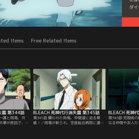
ダイ
Seri
ated Items
Free Related Items
失篇 第344話
BLEACH 死神代行消失篇 第345話
BLEACH 死神
？一護と雨竜、共
第345話 襲われた雨竜、仲間達に迫る脅
第346話 完現術
め事が原因で、空
威！／雨竜が斬られ、空座総合病院に運ば
なる仲間や友人た
校の不良たちが襲
れた。駆けつける一護と織姫だったが、雨
くなった一護は、
うと不良たちの前
竜は何があったのか詳しくは語ろうとしな
先「エクスキュー
生徒会長になった
い。総合病院の院長であり雨竜の父である
る。翌日、エクス