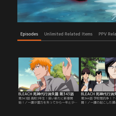
Episodes
Unlimited Related Items
PPV Rel
BLEACH 死神代行消失篇 第343話
BLEACH 死神代行消
第343話 高校3年生！装い新たに新章開
第344話 学校間抗争！
始！／一護が霊力を失ってから一年と少
闘！／一護の起こした揉
し。一護たちは高校3年生になっていた。
座第一高校に宮下商業高
ごく普通の日々を送る一護。周りには相変
ってきた。それを止めよ
わらずの啓吾や水色、織姫やたつきなど仲
に立ちはだかったのは、