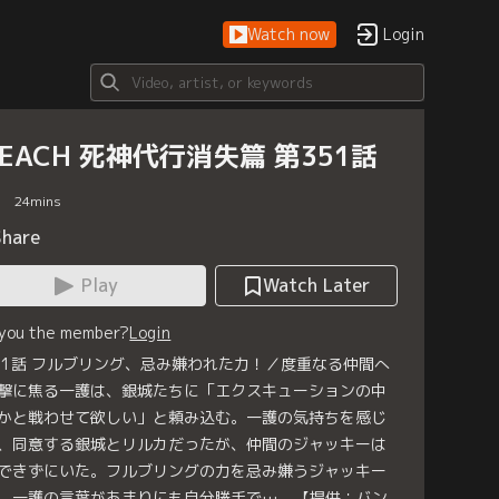
Watch now
Login
LEACH 死神代行消失篇 第351話
24
mins
Share
Play
Watch Later
 you the member?
Login
51話 フルブリング、忌み嫌われた力！／度重なる仲間へ
撃に焦る一護は、銀城たちに「エクスキューションの中
かと戦わせて欲しい」と頼み込む。一護の気持ちを感じ
、同意する銀城とリルカだったが、仲間のジャッキーは
できずにいた。フルブリングの力を忌み嫌うジャッキー
、一護の言葉があまりにも自分勝手で…。【提供：バン