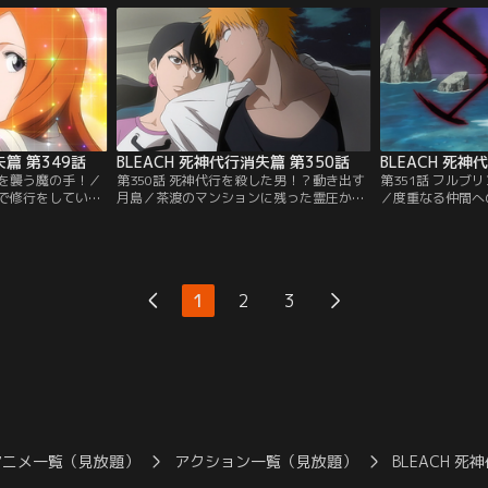
は共に不良たちを
竜弦（りゅうけん）は、織姫だけに雨竜を
やってきた一護に
アルバイト先のな
斬ったのは人間である、と語る。一方、一
一護に死神の力を
や）」店主によっ
護は仲間が傷つけられたのに何も出来ない
る。驚く一護に、
れてしまった。
自分に焦燥感を感じていた。【提供：バン
物質に宿る魂を引
ネル】
ダイチャンネル】
ダイチャンネル】
失篇 第349話
BLEACH 死神代行消失篇 第350話
BLEACH 死神
姫を襲う魔の手！／
第350話 死神代行を殺した男！？動き出す
第351話 フルブ
で修行をしていた
月島／茶渡のマンションに残った霊圧か
／度重なる仲間へ
ころに宮下商業高
ら、織姫に危険が迫っていることを察した
城たちに「エクス
ら）と名乗る男が
一護と茶渡は急いで織姫の元へと急いでい
と戦わせて欲しい
でくれ、という獅
た。一方、月島と対峙した織姫は、月島の
持ちを感じ取り、
きずに首をひねる
隙を狙おうと必死で様子を伺っていた。だ
ったが、仲間のジ
その可愛さに戦意
が、月島は飄々とした態度を崩さず、つい
いた。フルブリン
1
2
3
だが、獅子河原が
には去っていこうとする。なんとか足止め
キーには、一護の
宣言したこと
しようと攻撃をしかけた織姫に…。【提
手で…。【提供：
チャンネル】
供：バンダイチャンネル】
アニメ一覧（見放題）
アクション一覧（見放題）
BLEACH 