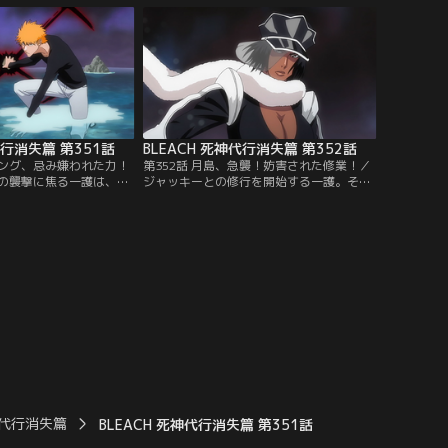
、銀城は自分達の目的は
一護は、自分が死神の力を再び手にするこ
取り戻させることと告げ
とで、これまでの戦いのように仲間や友人
銀城は自分たちの持つ、
たちを危険な目に合わすのではないかと悩
き出し…。【提供：バン
んでいたのだ。【提供：バンダイチャンネ
ル】
代行消失篇 第351話
BLEACH 死神代行消失篇 第352話
リング、忌み嫌われた力！
第352話 月島、急襲！妨害された修業！／
の襲撃に焦る一護は、銀
ジャッキーとの修行を開始する一護。そん
キューションの中の誰か
な一護にジャッキーは何度も蹴りを入れて
」と頼み込む。一護の気
いく。そしてその度に、ジャッキーのブー
同意する銀城とリルカだ
ツは汚れ、強さを増していった。それこそ
ャッキーは納得できずに
が、ジャッキーのフルブリングの能力「ダ
グの力を忌み嫌うジャッ
ーティー・ブーツ」だったのだ。一護はそ
言葉があまりにも自分勝
の威力に、次第にガードすらできなくなっ
バンダイチャンネル】
ていく。【提供：バンダイチャンネル】
死神代行消失篇
BLEACH 死神代行消失篇 第351話