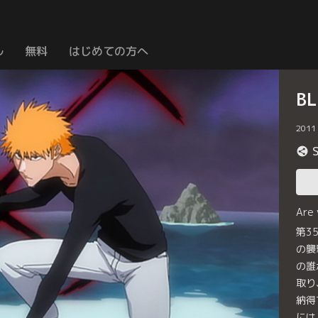
ル
無料
はじめての方へ
B
2011
Are
第3
の襲
の誰
取り
納得
には