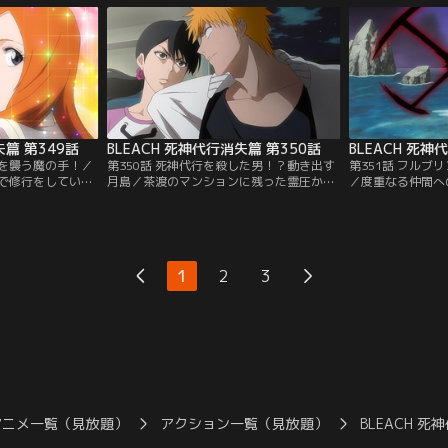
は共に不良たちを
竜弦（りゅうけん）は、織姫だけに雨竜を
やってきた一護に
アルバイト先のな
斬ったのは人間である、と語る。一方、一
一護に死神の力を
や）」店主によっ
護は仲間が傷つけられたのに何も出来ない
る。驚く一護に、
れてしまった。
自分に焦燥感を感じていた。【提供：バン
物質に宿る魂を引
ネル】
ダイチャンネル】
ダイチャンネル】
失篇 第349話
BLEACH 死神代行消失篇 第350話
BLEACH 死神
姫を襲う魔の手！／
第350話 死神代行を殺した男！？動き出す
第351話 フルブ
で修行をしていた
月島／茶渡のマンションに残った霊圧か
／度重なる仲間へ
ころに宮下商業高
ら、織姫に危険が迫っていることを察した
城たちに「エクス
ら）と名乗る男が
一護と茶渡は急いで織姫の元へと急いでい
と戦わせて欲しい
でくれ、という獅
た。一方、月島と対峙した織姫は、月島の
持ちを感じ取り、
きずに首をひねる
隙を狙おうと必死で様子を伺っていた。だ
ったが、仲間のジ
その可愛さに戦意
が、月島は飄々とした態度を崩さず、つい
いた。フルブリン
1
2
3
だが、獅子河原が
には去っていこうとする。なんとか足止め
キーには、一護の
宣言したこと
しようと攻撃をしかけた織姫に…。【提
手で…。【提供：
チャンネル】
供：バンダイチャンネル】
アニメ一覧（見放題）
アクション一覧（見放題）
BLEACH 