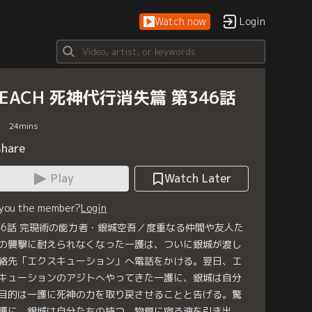
Watch now
Login
LEACH 死神代行消失篇 第346話
24
mins
Share
Play
Watch Later
 you the member?
Login
46話 完現術の能力者・銀城空吾／度重なる仲間や友人た
の襲撃に耐えられなくなった一護は、ついに銀城が渡し
絡先「エクスキューション」へ電話をかける。翌日、エ
キューションのアジトへやってきた一護に、銀城は自分
目的は一護に死神の力を取り戻させることと告げる。驚
護に、銀城は自分たちの持つ、物質に宿る魂を引き出