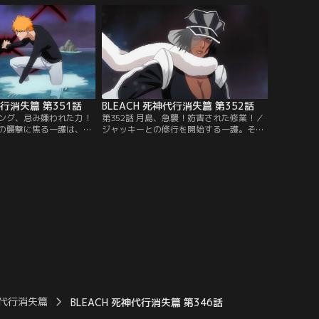
、銀城は自分達の目的は
一護は、自分が死神の力を再び手にするこ
取り戻させることと告げ
とで、これまでの戦いのように仲間や友人
銀城は自分たちの持つ、
たちを危険な目に合わすのではないかと悩
き出し…。【提供：バン
んでいたのだ。【提供：バンダイチャンネ
ル】
代行消失篇 第351話
BLEACH 死神代行消失篇 第352話
リング、忌み嫌われた力！
第352話 月島、急襲！妨害された修業！／
の襲撃に焦る一護は、銀
ジャッキーとの修行を開始する一護。そん
キューションの中の誰か
な一護にジャッキーは何度も蹴りを入れて
」と頼み込む。一護の気
いく。そしてその度に、ジャッキーのブー
同意する銀城とリルカだ
ツは汚れ、強さを増していった。それこそ
ャッキーは納得できずに
が、ジャッキーのフルブリングの能力「ダ
グの力を忌み嫌うジャッ
ーティー・ブーツ」だったのだ。一護はそ
言葉があまりにも自分勝
の威力に、次第にガードすらできなくなっ
バンダイチャンネル】
ていく。【提供：バンダイチャンネル】
死神代行消失篇
BLEACH 死神代行消失篇 第346話