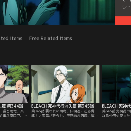
し…
Seri
ated Items
Free Related Items
失篇 第344話
BLEACH 死神代行消失篇 第345話
BLEACH 死神
？一護と雨竜、共
第345話 襲われた雨竜、仲間達に迫る脅
第346話 完現術
め事が原因で、空
威！／雨竜が斬られ、空座総合病院に運ば
なる仲間や友人た
校の不良たちが襲
れた。駆けつける一護と織姫だったが、雨
くなった一護は、
うと不良たちの前
竜は何があったのか詳しくは語ろうとしな
先「エクスキュー
生徒会長になった
い。総合病院の院長であり雨竜の父である
る。翌日、エクス