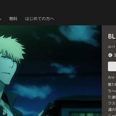
ル
無料
はじめての方へ
B
2011
Are
第3
ちへ
た連
クス
達の
く一