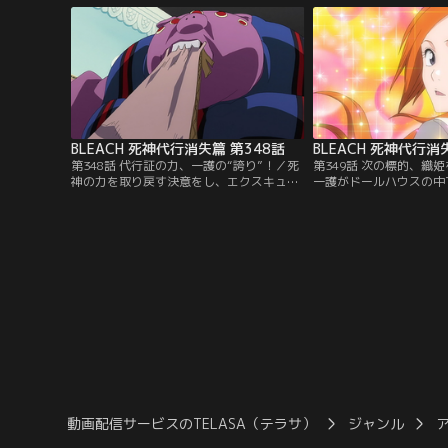
間たちもいる。そして、一護がしていた死
雨竜だった。一護と雨竜
神代行の代行をしているのは雨竜だった。
叩きのめすが、一護は、
ごく「普通」の生活を楽しみたいと思いな
んでも屋「鰻屋（うなぎ
がらも…。【提供：バンダイチャンネル】
て事務所へと連れて行か
【提供：バンダイチャン
BLEACH 死神代行消失篇 第348話
BLEACH 死神代行消
第348話 代行証の力、一護の“誇り”！／死
第349話 次の標的、織
神の力を取り戻す決意をし、エクスキュー
一護がドールハウスの中
ションのアジトで修行を開始することにな
頃、学校帰りの織姫のと
った一護。最初の修行は、リルカのフルブ
校の獅子河原（ししがわ
リング「ドールハウス」を使い、「ブタ肉
現れていた。織姫に死ん
さん」と戦うことだった。だが、まだ何の
子河原に、意味を理解で
力も持たない一護はブタ肉さんから逃げる
織姫。獅子河原もまた、
ことしかできない。しかもブタ肉さんはギ
喪失気味になっていた。
リコの能力によって…。【提供：バンダイ
「石田雨竜を襲った」と
チャンネル】
で…。【提供：バンダイ
動画配信サービスのTELASA（テラサ）
ジャンル