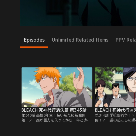
Episodes
Unlimited Related Items
PPV Rel
BLEACH 死神代行消失篇 第343話
BLEACH 死神代行消
第343話 高校3年生！装い新たに新章開
第344話 学校間抗争！
始！／一護が霊力を失ってから一年と少
闘！／一護の起こした揉
し。一護たちは高校3年生になっていた。
座第一高校に宮下商業高
ごく普通の日々を送る一護。周りには相変
ってきた。それを止めよ
わらずの啓吾や水色、織姫やたつきなど仲
に立ちはだかったのは、