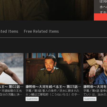
は河
水へ
する
る。
Seri
ated Items
Free Related Items
康熙帝～大河を統べる王～ 第02話／字幕
康熙帝～大河を統べる王～ 第03話／字幕
流／河道総督の王光
字幕／第3話 聖人の条件／洪水に飲まれた
字幕／第4話 皇
自分の汚職と決壊
キン輔は江寧知府（こうねいちふ）の于振
てい）は、治水の
ようと、処刑を宣
甲（うしんこう）に救われるが、濡れ衣を
題目を見直す。呉
Subtitle
Subtitle
の処遇に関して、
着せられて都へ護送されることに。その道
戦で諸大臣と戦術
をするかで各々の
中、キン輔は河神の生まれ変わりだと名乗
ゴトゥ）の用兵を