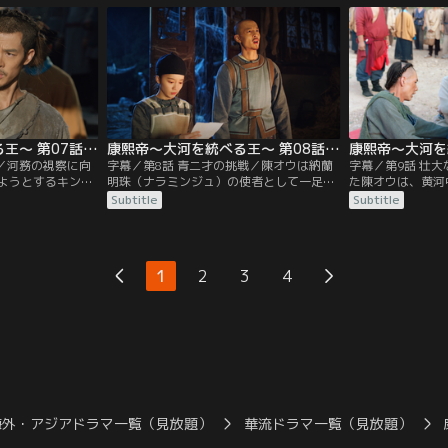
熙帝は、黒幕を暴
る青年・陳オウと出会い、治水への高い志
ラミンジュ）はキ
明珠（ナラミンジ
に感銘を受ける。一方、聖人を志し善悪に
を下げようと画策
に。一方、王光裕
固執する于振甲は、キン輔の人柄や見地に
た陳オウは、銭を
宝物を託す。
触れ考えに変化が現れる。
う挙子たちの姿を
康熙帝～大河を統べる王～ 第07話／字幕
康熙帝～大河を統べる王～ 第08話／字幕
言／河務の視察に向
字幕／第8話 青二才の挑戦／陳オウは納蘭
字幕／第9話 壮
ようとするキン輔
明珠（ナラミンジュ）の使者として一足先
た陳オウは、黄河
）は妻の話を持ち
に淮安（わいあん）入りするが、索額図
る。一方、康熙帝
Subtitle
Subtitle
に諭していた。被
（ソンゴトゥ）の子分・金文祥（きんぶん
の編制を考えてい
れた康熙帝は、河
しょう）の罠にはまる。陳オウが官妓と逃
黄河の治水も始ま
る男に出会う。そ
げたという上奏を聞いた康熙帝は激怒し、
に手を広げること
ない康熙帝は、河
王光裕（おうこうゆう）の娘である官妓
は忠告をよそに、
1
2
3
4
に興味を引かれ、
は、ある交渉を持ちかける。その頃…。
の戦いを見据え、
（なんかいじん）
海外・アジアドラマ一覧（見放題）
華流ドラマ一覧（見放題）