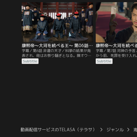
人々を安徽巡撫（あんきじゅんぶ）のキン
思惑が渦巻いていた。康
輔が鼓舞し、必死に堤防を守っていた。状
くため、吏部尚書の納蘭
況が厳しさを増す中、キン輔は水の流れを
ュ）に協力を求めること
変えるため、対岸の堤防の爆破を指示す
は死を覚悟して娘にある
る。
康熙帝～大河を統べる王～ 第06話／字幕
字幕／第6話 非運の天才／科挙の結果が発
字幕／第7話 河神の予
表され、街はお祭り騒ぎとなる。陳オウを
かう前、死罪を受け入れ
探す康熙帝（こうきてい）は、納蘭明珠
に、索額図（ソンゴトゥ
Subtitle
Subtitle
（ナラミンジュ）と共に陳オウの宿泊先へ
出し、考えを改めるよう
向かう。しかし、陳オウはすでに宿を後に
災地の河南をお忍びで訪
していた。科挙に合格した徐乾学（じょけ
岸で河神の転生者と名乗
んがく）は、賄賂を持って納蘭明珠と索額
の男が陳オウだと気づか
図（ソンゴトゥ）の屋敷を訪れるが、足を
が増水すると断言する男
すくわれまいと2人は受け取りを断る。
賭けを提案するが…。
動画配信サービスのTELASA（テラサ）
ジャンル