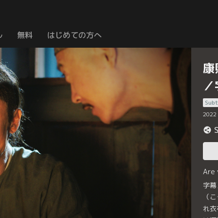
ル
無料
はじめての方へ
康
／
Subt
2022
Are
字幕
（こ
れ衣