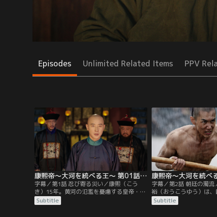
Episodes
Unlimited Related Items
PPV Rel
康熙帝～大河を統べる王～ 第01話／字幕
字幕／第1話 忍び寄る災い／康熙（こう
字幕／第2話 朝廷の濁
き）15年。黄河の氾濫を憂慮する皇帝・康
裕（おうこうゆう）は、
熙は、家臣らに河川を守るよう強く命じ
の責任をキン輔に取らせ
Subtitle
Subtitle
る。しかし続く長雨で水位は上がり続け、
告する。朝廷では王光裕
堤防付近では迫り来る濁流におじけづく
即刻首をはねるのか調査