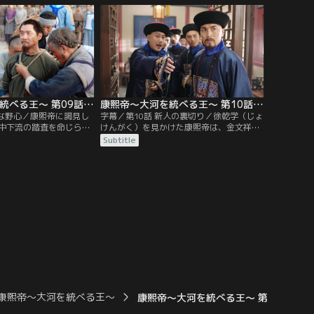
ン輔の件で索額図の評価
輔を匿うことを不満に思う大臣たちは納蘭
する。一方、北京に着い
明珠を罷免しようと画策。多数の告発状が
渡して便宜を図ってもら
康熙帝（こうきてい）の元に届く。
見て嘆くが…。
康熙帝～大河を統べる王～ 第09話／字幕
康熙帝～大河を統べる王～ 第10話／字幕
大な野心／康熙帝に謁見し
字幕／第10話 新人の裏切り／徐乾学（じょ
中下流の踏査を命じられ
けんがく）を見かけた康熙帝は、金文祥
は台湾収復のために水軍
（きんぶんしょう）の事件を審理させる。
Subtitle
た。三藩の戦はやまず、
それを聞きつけた索額図（ソンゴトゥ）に
る中で、太皇太后は急速
脅された徐乾学は、金文祥を死なせる。索
を危ぶむ。しかし康熙帝
額図の奏報が目に見えて上達したため、康
西洋の列強やガルダンと
熙帝は不思議がって詩を詠むが大笑いす
イエズス会士の南懐仁
る。台湾の水軍出身の施琅（しろう）は、
らに…。
長年活躍の場がなく、焦りを見せていた。
康熙帝～大河を統べる王～
康熙帝～大河を統べる王～ 第03話／字