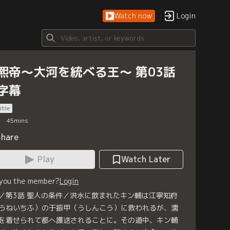
Watch now
Login
熙帝～大河を統べる王～ 第03話
字幕
itle
45
mins
Share
Play
Watch Later
 you the member?
Login
／第3話 聖人の条件／洪水に飲まれたキン輔は江寧知府
うねいちふ）の于振甲（うしんこう）に救われるが、濡
を着せられて都へ護送されることに。その道中、キン輔