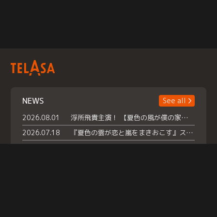
NEWS
See all
2026.08.01
浮所飛貴主演！ 【夏色の風が僕の家にやってきた】 本日よりテラサで独占配信スタート！
2026.07.18
『夏色の雲が恋と嵐をまきおこす』スペシャルメイキング 【Part1】2026年７月18日（土）23時30分～配信スタート！話題のシーンの裏側を大公開！豪華キャスト大集合！ 『武宮家 真夏の家族会議』開催！
2026.07.15
救命医・遥（今田）の《心揺さぶる過去》や、 麻酔科医・権野（船越英一郎）の《謎多きプライベート》など… 《知られざるエピソード》を独占配信！