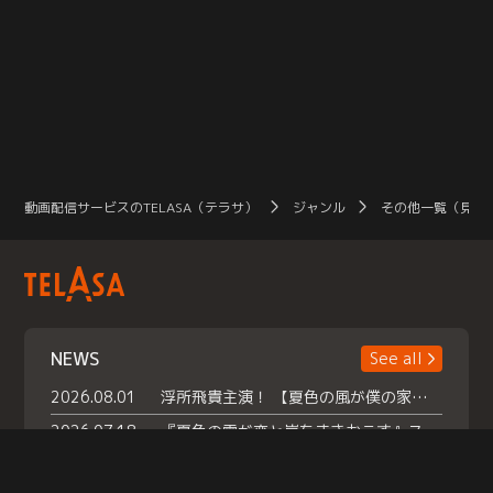
動画配信サービスのTELASA（テラサ）
ジャンル
その他一覧（見放
NEWS
See all
2026.08.01
浮所飛貴主演！ 【夏色の風が僕の家にやってきた】 本日よりテラサで独占配信スタート！
2026.07.18
『夏色の雲が恋と嵐をまきおこす』スペシャルメイキング 【Part1】2026年７月18日（土）23時30分～配信スタート！話題のシーンの裏側を大公開！豪華キャスト大集合！ 『武宮家 真夏の家族会議』開催！
2026.07.15
救命医・遥（今田）の《心揺さぶる過去》や、 麻酔科医・権野（船越英一郎）の《謎多きプライベート》など… 《知られざるエピソード》を独占配信！