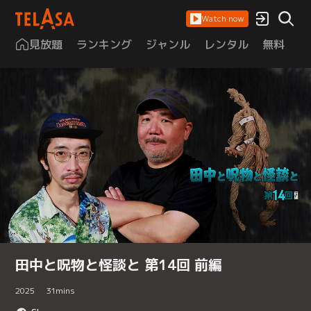
Watch now
見放題
ランキング
ジャンル
レンタル
無料
は
田中と呪物と怪談と 第14回 前編
2025
31
mins