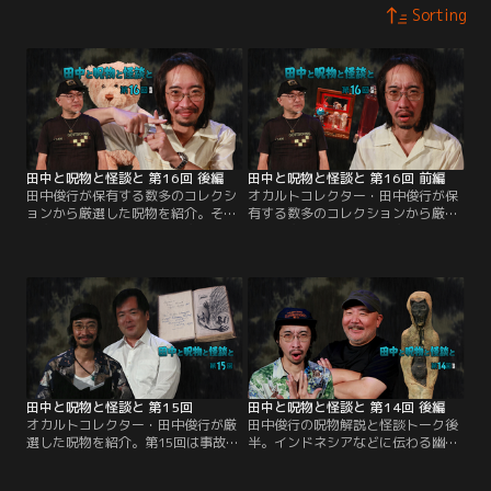
Sorting
田中と呪物と怪談と 第16回 後編
田中と呪物と怪談と 第16回 前編
田中俊行が保有する数多のコレクシ
オカルトコレクター・田中俊行が保
ョンから厳選した呪物を紹介。その
有する数多のコレクションから厳選
呪物の解説を聞いたり、呪物そのも
した呪物を紹介。その呪物の解説を
のの見た目から思い出した怪談を語
聞いたり、呪物そのものの見た目か
り合うという番組。住倉カオス氏を
ら思い出した怪談を語り合うという
ゲストに迎えてお送りする第16回。
番組。第16回は、「住倉カオスの怪
後半の最初に登場する呪は、［不幸
談★語ルシス」でもおなじみ、住倉
を呼ぶぬいぐるみ］。
カオス氏がゲストで登場！
田中と呪物と怪談と 第15回
田中と呪物と怪談と 第14回 後編
オカルトコレクター・田中俊行が厳
田中俊行の呪物解説と怪談トーク後
選した呪物を紹介。第15回は事故物
半。インドネシアなどに伝わる幽霊
件公示サイトでおなじみ、大島てる
を形にした呪物［ポチョン］を紹
氏がゲスト。［エクソシストの遺
介。インドネシアのクジャウェンの