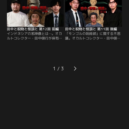
組。第13回のゲストは、地獄先生こ
の男性が付き合っていた彼女がある
と、うえまつそう氏と、怪談と結婚
とき亡くなってしまい遺品となった
した女、深津さくら氏が登場！
衣服とキャップ、ぬいぐるみの3
点。
田中と呪物と怪談と 第12回 前編
田中と呪物と怪談と 第11回 後編
インドネシアの邪神像とは…。オカ
「モンゴルの呪術師」に関する不思
ルトコレクター・田中俊行が保有す
議。オカルトコレクター・田中俊行
る数多のコレクションから厳選した
が持参した呪物を紹介。説明に出て
呪物を紹介。その呪物の解説を聞い
きたワードや、呪物そのものの見た
たり、呪物そのものの見た目から思
目に関連した怪談を語り合うという
い出した怪談を語り合うという番
番組。後半の最初に紹介する呪物
組。第12回のゲストは、Dr.マキダ
は、［マスターフォンの像］。それ
シ氏と、佐伯つばさ氏が登場！
は、タイの有名な呪術師フォン先生
1
の像であり信仰の対象らしい…