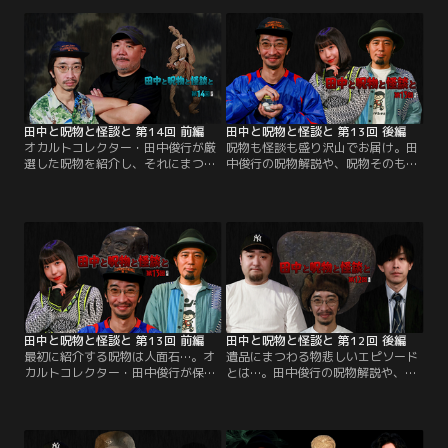
物］と称する聖書と十字架を紹介。
儀式に参加した田中の話を聞いた村
そのいわくを聞いた大島氏が北九州
田氏は、樹海で見かけた「呪物」の
で起きた3人の遺体にまつわる出来
話を始めた…。
事を話し始めた…。
田中と呪物と怪談と 第14回 前編
田中と呪物と怪談と 第13回 後編
オカルトコレクター・田中俊行が厳
呪物も怪談も盛り沢山でお届け。田
選した呪物を紹介し、それにまつわ
中俊行の呪物解説や、呪物そのもの
る怪談を語り合う。第14回ゲストは
の見た目から思い出した怪談を語り
人怖系の村田らむ氏。最初に紹介す
合うという番組。後半で紹介された
る呪物［おせんころがしの縄人形］
［不幸に陥れる呪物］は、手のひら
のいわくを聞いた村田氏は、自身の
サイズの小さなアフリカの呪物。そ
家のベランダでの不思議な体験を語
の小さな見た目にそぐわず人を呪う
り始めた…。
ためのアイテムなのだという。
田中と呪物と怪談と 第13回 前編
田中と呪物と怪談と 第12回 後編
最初に紹介する呪物は人面石…。オ
遺品にまつわる物悲しいエピソード
カルトコレクター・田中俊行が保有
とは…。田中俊行の呪物解説や、呪
する数多のコレクションから厳選し
物そのものの見た目から思い出した
た呪物を紹介。その呪物の解説を聞
怪談を語り合うという番組。［意思
いたり、呪物そのものの見た目から
を持つ遺品］は、3日ほど前にある
思い出した怪談を語り合うという番
男性から引き取ったばかりの物。そ