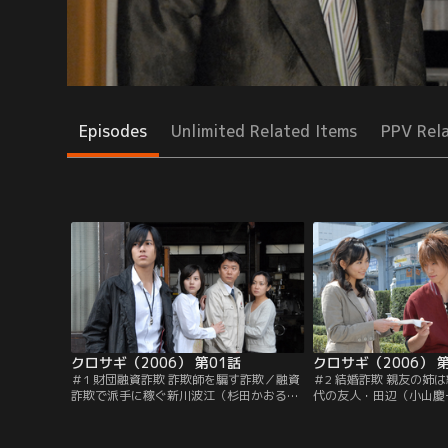
Episodes
Unlimited Related Items
PPV Rel
クロサギ（2006） 第01話
クロサギ（2006） 
＃1 財団融資詐欺 詐欺師を騙す詐欺／融資
＃2 結婚詐欺 親友の姉
詐欺で派手に稼ぐ新川波江（杉田かおる）
代の友人・田辺（小山慶
に騙された松村圭祐（尾美としのり）。黒
黒崎（山下智久）。だが
崎（山下智久）は、逆に新川を騙してカネ
ギ”美咲（小沢真珠）の
を取り戻す計画を圭祐に持ち掛けるが…。
思いを抱えながら、黒崎