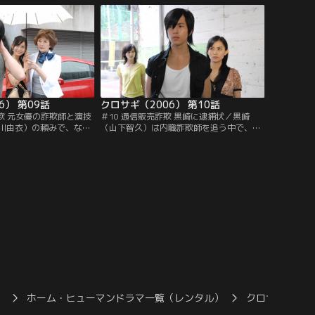
る）と知り…。
6） 第09話
クロサギ（2006） 第10話
欺 元女優の詐欺師と演技
＃10 通信販売詐欺 黒崎に逮捕状／黒崎
川由衣）の頼みで、なり
（山下智久）は内職詐欺師を追う中で、桂
冴島（片平なぎさ）に接
木（山崎努）の真の目的に気付く。そし
智久）。遺産相続の相談
て、その先に黒崎の父親をはめた詐欺師・
カモのふりをするが…。
御木本（岸部シロー）の存在があると確信
し…。
）
ホーム・ヒューマンドラマ一覧（レンタル）
クロサギ（200