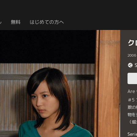
ル
無料
はじめての方へ
ク
2006
Are
＃5
欺の
物を
（堀
Seri