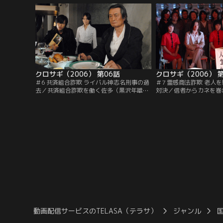
る…。
クロサギ（2006） 第06話
クロサギ（2006） 
＃6 共済組合詐欺 ライバル神志名刑事の過
＃7 霊感商法詐欺 老人
去／共済組合詐欺を働く佐多（黒沢年雄）
対決／信者からカネを巻
を狙う黒崎（山下智久）は、神志名（哀川
能力者の神代（和泉元彌
翔）も佐多を追っていることに気付く。神
下智久）は、早速被害者
志名にはある詐欺事件に関わった過去があ
子）に接触。自身も霊能
り…。
との対決に挑む。
動画配信サービスのTELASA（テラサ）
ジャンル