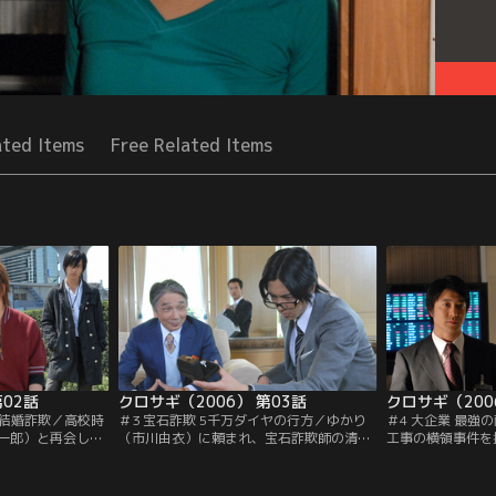
ated Items
Free Related Items
第02話
クロサギ（2006） 第03話
クロサギ（200
は結婚詐欺／高校時
＃3 宝石詐欺 5千万ダイヤの行方／ゆかり
＃4 大企業 最強
一郎）と再会した
（市川由衣）に頼まれ、宝石詐欺師の清水
工事の横領事件を
彼は、“アカサ
（堺正章）に接触する黒崎（山下智久）。
は、シロサギ・白
弟だった。複雑な
一方、氷柱（堀北真希）は詐欺に関する過
知る。黒崎は新会
は行動を開始す
去の事件を調べ、とある家族の事件を知
白石が儲け話に乗