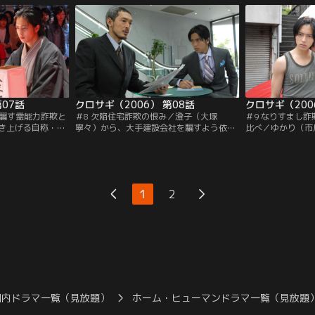
る。
第07話
クロサギ（2006） 第08話
クロサギ（200
を騙す霊能力詐欺と
＃8 欠陥住宅詐欺の恨み／澄子（大塚
＃9 なりすまし詐
き上げる自称・霊
寧々）から、大手建設会社を騙すよう依頼
比べ／ゆかり（市
）を狙う黒崎（山
された黒崎（山下智久）。だが、その会社
すまし詐欺専門の
のくら（内海桂
は1週間前に別の詐欺に遭っており、黒崎
近する黒崎（山下
力者に扮し、神代
は白石（加藤浩次）の存在を感じ取る。
を持ち掛け、いい
1
2
国内ドラマ一覧（見放題）
ホーム・ヒューマンドラマ一覧（見放題