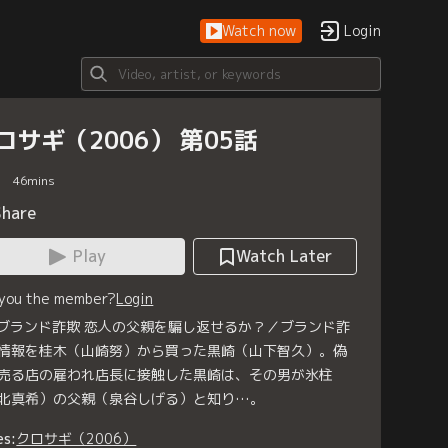
Watch now
Login
ロサギ（2006） 第05話
46
mins
Share
Play
Watch Later
 you the member?
Login
 ブランド詐欺 恋人の父親を騙し返せるか？／ブランド詐
情報を桂木（山崎努）から買った黒崎（山下智久）。偽
売る店の雇われ店長に接触した黒崎は、その男が氷柱
北真希）の父親（泉谷しげる）と知り…。
es:
クロサギ（2006）