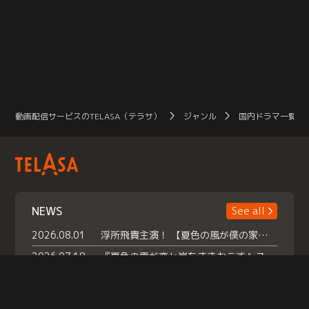
動画配信サービスのTELASA（テラサ）
ジャンル
国内ドラマ一覧（
NEWS
See all
2026.08.01
浮所飛貴主演！ 【夏色の風が僕の家にやってきた】 本日よりテラサで独占配信スタート！
2026.07.18
『夏色の雲が恋と嵐をまきおこす』スペシャルメイキング 【Part1】2026年７月18日（土）23時30分～配信スタート！話題のシーンの裏側を大公開！豪華キャスト大集合！ 『武宮家 真夏の家族会議』開催！
2026.07.15
救命医・遥（今田）の《心揺さぶる過去》や、 麻酔科医・権野（船越英一郎）の《謎多きプライベート》など… 《知られざるエピソード》を独占配信！