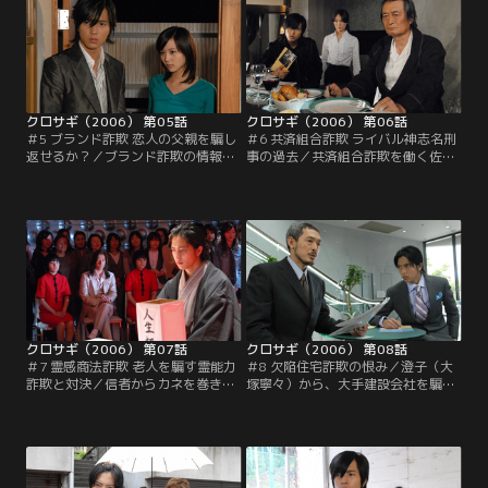
クロサギ（2006） 第05話
クロサギ（2006） 第06話
＃5 ブランド詐欺 恋人の父親を騙し
＃6 共済組合詐欺 ライバル神志名刑
返せるか？／ブランド詐欺の情報を
事の過去／共済組合詐欺を働く佐多
桂木（山崎努）から買った黒崎（山
（黒沢年雄）を狙う黒崎（山下智
下智久）。偽物を売る店の雇われ店
久）は、神志名（哀川翔）も佐多を
長に接触した黒崎は、その男が氷柱
追っていることに気付く。神志名に
（堀北真希）の父親（泉谷しげる）
はある詐欺事件に関わった過去があ
と知り…。
り…。
クロサギ（2006） 第07話
クロサギ（2006） 第08話
＃7 霊感商法詐欺 老人を騙す霊能力
＃8 欠陥住宅詐欺の恨み／澄子（大
詐欺と対決／信者からカネを巻き上
塚寧々）から、大手建設会社を騙す
げる自称・霊能力者の神代（和泉元
よう依頼された黒崎（山下智久）。
彌）を狙う黒崎（山下智久）は、早
だが、その会社は1週間前に別の詐
速被害者のくら（内海桂子）に接
欺に遭っており、黒崎は白石（加藤
触。自身も霊能力者に扮し、神代と
浩次）の存在を感じ取る。
の対決に挑む。