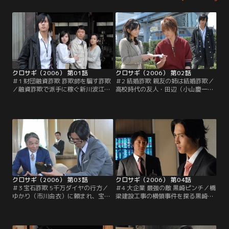
クロサギ（2006） 第01話
クロサギ（2006） 第02話
＃1 財団融資詐欺 詐欺師を騙す詐欺
＃2 結婚詐欺 親友の姉は結婚詐欺／
／融資詐欺で派手に稼ぐ新川波江
高校時代の友人・田辺（小山慶一
（杉田かおる）に騙された松村圭祐
郎）と再会した黒崎（山下智久）。
（尾美としのり）。黒崎（山下智
だが彼は、“アカサギ”美咲（小沢真
久）は、逆に新川を騙してカネを取
珠）の弟だった。複雑な思いを抱え
り戻す計画を圭祐に持ち掛ける
ながら、黒崎は行動を開始する…。
が…。
クロサギ（2006） 第03話
クロサギ（2006） 第04話
＃3 宝石詐欺 5千万ダイヤの行方／
＃4 大企業 最強の敵 黒崎ピンチ／橋
ゆかり（市川由衣）に頼まれ、宝石
梁建設工事の横領事件を探る黒崎
詐欺師の清水（堺正章）に接触する
（山下智久）は、シロサギ・白石
黒崎（山下智久）。一方、氷柱（堀
（加藤浩次）の存在を知る。黒崎は
北真希）は詐欺に関する過去の事件
新会社の株の発行をネタに、白石が
を調べ、とある家族の事件を知る。
儲け話に乗るよう誘導するが…。