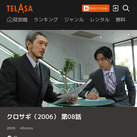
Watch now
見放題
ランキング
ジャンル
レンタル
無料
は
クロサギ（2006） 第08話
2006
45
mins