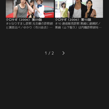
クロサギ（2006） 第09話
クロサギ（2006） 第10話
＃9 なりすまし詐欺 元女優の詐欺師
＃10 通信販売詐欺 黒崎に逮捕状／
と演技比べ／ゆかり（市川由衣）の
黒崎（山下智久）は内職詐欺師を追
頼みで、なりすまし詐欺専門の冴島
う中で、桂木（山崎努）の真の目的
（片平なぎさ）に接近する黒崎（山
に気付く。そして、その先に黒崎の
下智久）。遺産相続の相談を持ち掛
父親をはめた詐欺師・御木本（岸部
け、いいカモのふりをするが…。
シロー）の存在があると確信し…。
1