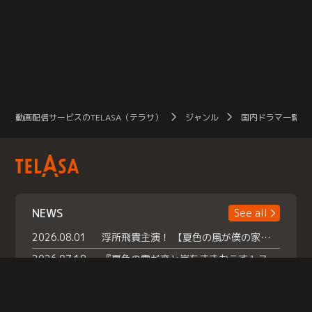
動画配信サービスのTELASA（テラサ）
ジャンル
国内ドラマ一覧（
NEWS
See all
2026.08.01
浮所飛貴主演！ 【夏色の風が僕の家にやってきた】 本日よりテラサで独占配信スタート！
2026.07.18
『夏色の雲が恋と嵐をまきおこす』スペシャルメイキング 【Part1】2026年７月18日（土）23時30分～配信スタート！話題のシーンの裏側を大公開！豪華キャスト大集合！ 『武宮家 真夏の家族会議』開催！
2026.07.15
救命医・遥（今田）の《心揺さぶる過去》や、 麻酔科医・権野（船越英一郎）の《謎多きプライベート》など… 《知られざるエピソード》を独占配信！