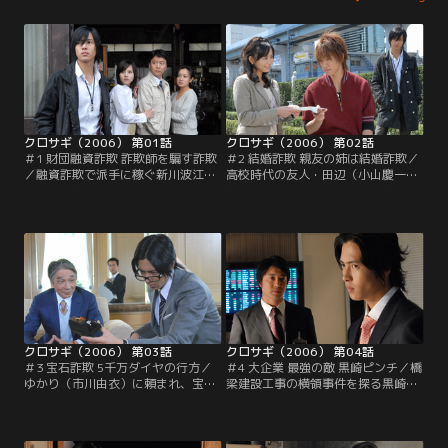
クロサギ（2006） 第01話
クロサギ（2006） 第02話
＃1 財団融資詐欺 詐欺師を騙す詐欺
＃2 結婚詐欺 親友の姉は結婚詐欺／
／融資詐欺で派手に稼ぐ新川波江
高校時代の友人・田辺（小山慶一
（杉田かおる）に騙された松村圭祐
郎）と再会した黒崎（山下智久）。
（尾美としのり）。黒崎（山下智
だが彼は、“アカサギ”美咲（小沢真
久）は、逆に新川を騙してカネを取
珠）の弟だった。複雑な思いを抱え
り戻す計画を圭祐に持ち掛ける
ながら、黒崎は行動を開始する…。
が…。
クロサギ（2006） 第03話
クロサギ（2006） 第04話
＃3 宝石詐欺 5千万ダイヤの行方／
＃4 大企業 最強の敵 黒崎ピンチ／橋
ゆかり（市川由衣）に頼まれ、宝石
梁建設工事の横領事件を探る黒崎
詐欺師の清水（堺正章）に接触する
（山下智久）は、シロサギ・白石
黒崎（山下智久）。一方、氷柱（堀
（加藤浩次）の存在を知る。黒崎は
北真希）は詐欺に関する過去の事件
新会社の株の発行をネタに、白石が
を調べ、とある家族の事件を知る。
儲け話に乗るよう誘導するが…。