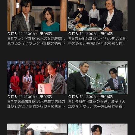
クロサギ（2006） 第05話
クロサギ（2006） 第06話
＃5 ブランド詐欺 恋人の父親を騙し
＃6 共済組合詐欺 ライバル神志名刑
返せるか？／ブランド詐欺の情報を
事の過去／共済組合詐欺を働く佐多
桂木（山崎努）から買った黒崎（山
（黒沢年雄）を狙う黒崎（山下智
下智久）。偽物を売る店の雇われ店
久）は、神志名（哀川翔）も佐多を
長に接触した黒崎は、その男が氷柱
追っていることに気付く。神志名に
（堀北真希）の父親（泉谷しげる）
はある詐欺事件に関わった過去があ
と知り…。
り…。
クロサギ（2006） 第07話
クロサギ（2006） 第08話
＃7 霊感商法詐欺 老人を騙す霊能力
＃8 欠陥住宅詐欺の恨み／澄子（大
詐欺と対決／信者からカネを巻き上
塚寧々）から、大手建設会社を騙す
げる自称・霊能力者の神代（和泉元
よう依頼された黒崎（山下智久）。
彌）を狙う黒崎（山下智久）は、早
だが、その会社は1週間前に別の詐
速被害者のくら（内海桂子）に接
欺に遭っており、黒崎は白石（加藤
触。自身も霊能力者に扮し、神代と
浩次）の存在を感じ取る。
の対決に挑む。