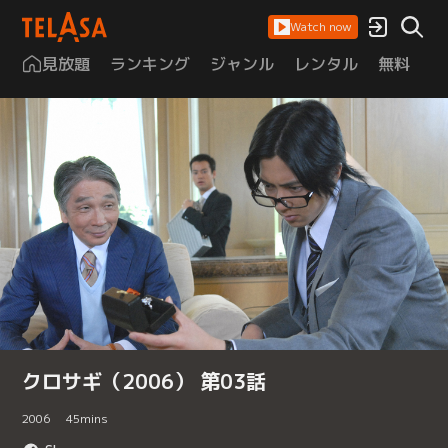
Watch now
見放題
ランキング
ジャンル
レンタル
無料
は
クロサギ（2006） 第03話
2006
45
mins