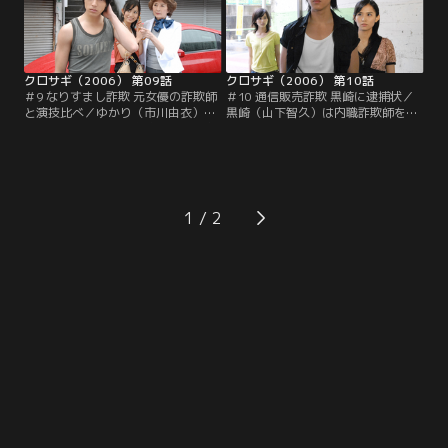
クロサギ（2006） 第09話
クロサギ（2006） 第10話
＃9 なりすまし詐欺 元女優の詐欺師
＃10 通信販売詐欺 黒崎に逮捕状／
と演技比べ／ゆかり（市川由衣）の
黒崎（山下智久）は内職詐欺師を追
頼みで、なりすまし詐欺専門の冴島
う中で、桂木（山崎努）の真の目的
（片平なぎさ）に接近する黒崎（山
に気付く。そして、その先に黒崎の
下智久）。遺産相続の相談を持ち掛
父親をはめた詐欺師・御木本（岸部
け、いいカモのふりをするが…。
シロー）の存在があると確信し…。
1