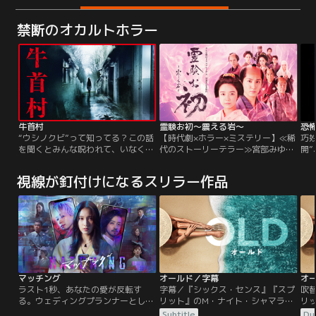
禁断のオカルトホラー
牛首村
霊験お初～震える岩～
恐
“ウシノクビ”って知ってる？この話
【時代劇×ホラー×ミステリー】≪稀
巧
を聞くとみんな呪われて、いなくな
代のストーリーテラー≫宮部みゆき
開”
るんだって。“私がもうひとりい
傑作小説を初の実写化！上白石萌音
新聞
る…？”奏音（Koki,）は、ある心霊
が【霊験＝不思議な力を宿すヒロイ
オ
視線が釘付けになるスリラー作品
動画に映った、自分そっくりの女子
ン】に！！【草食系武士！？】京本
マが
高生を見て驚愕する。牛首マスクを
大我と≪凸凹バディ≫結成！！≪江
夏、
無理やり被せられ、廃墟に閉じ込め
戸の連続殺人≫の謎に挑む！！
代
られたところで、映像は途切れた。
こ
彼女は誰なのか？妙な胸騒ぎと、忍
を
び寄る恐怖。
ド
マッチング
オールド／字幕
オ
ラスト1秒、あなたの愛が反転す
字幕／『シックス・センス』『スプ
吹
る。ウェディングプランナーとして
リット』のM・ナイト・シャマラン
リ
仕事が充実している一方、恋愛に奥
が放つ、謎解きタイムスリラー。そ
が
Subtitle
Du