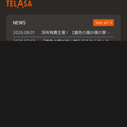
NEWS
See all
2026.08.01
浮所飛貴主演！ 【夏色の風が僕の家にやってきた】 本日よりテラサで独占配信スタート！
2026.07.18
『夏色の雲が恋と嵐をまきおこす』スペシャルメイキング 【Part1】2026年７月18日（土）23時30分～配信スタート！話題のシーンの裏側を大公開！豪華キャスト大集合！ 『武宮家 真夏の家族会議』開催！
2026.07.15
救命医・遥（今田）の《心揺さぶる過去》や、 麻酔科医・権野（船越英一郎）の《謎多きプライベート》など… 《知られざるエピソード》を独占配信！
Help
|
Company Profile
|
Act on Specified Commercial Transactions
|
Terms of Service
|
Privacy Policy
© TELASA CORPORATION, All Rights Reserved.