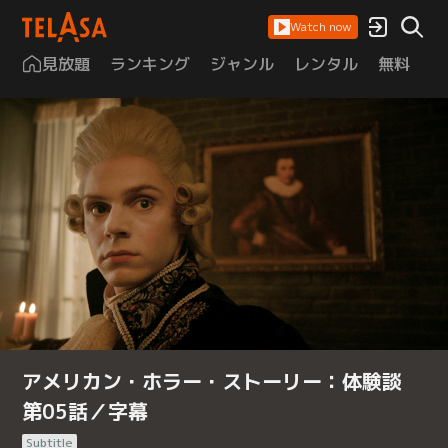
Watch now
見放題
ランキング
ジャンル
レンタル
無料
は
アメリカン・ホラー・ストーリー：体験談
第05話／字幕
Subtitle