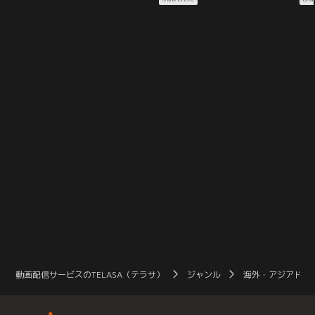
手な輪花（土屋太鳳）は、同僚の尚
のビーチでは一生が一日で終わる。
の
美（片山萌美）の後押しでマッチン
休暇で人里離れた美しいビーチを訪
休
グアプリに登録をすることに。勇気
れた複数の家族。楽しいひと時を過
れ
を出して一歩踏み出し、デートに臨
ごしていた矢先、ひとりの母親が突
ご
んだ輪花だったが、現れたのはプロ
然姿を消した息子を探している？？
然
フィールとは別人のように暗い男・
母親が息子の姿に気付かないのも無
母
吐夢（佐久間大介）だった。
理はなかった。なんと6歳だった息
理
子は、少し目を離した隙に…。
子
動画配信サービスのTELASA（テラサ）
ジャンル
海外・アジアドラ