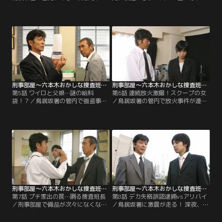
り暮らしの老女が変死しているのが
本木署の管内で発生した現金輸送車
発見される。「ザンパン」の面々が
襲撃事件の目撃情報を求めるビラ配
臨場するが、仙道は捜査もそっちの
りを街中で行っていた。ビラを受け
けで「お婆ちゃん、独りで亡くなっ
取るものの、ろくに目を通しもしな
てたんです。寂しかったでしょ
いでポイ捨てする通行人たち。律儀
う…」と遺体のそばにじっと付き添
にビラを拾うついでに、路上のゴミ
い、鵜飼は「死体なら見飽きてる」
拾いまで始めてしまう仙道。
と家の中に入ろうともせず…。
刑事部屋～六本木おかしな捜査班～ 第05話
刑事部屋～六本木おかしな捜査班～ 第06話
第5話 ワイロと父娘…謎の給料
第6話 連続放火激撮！スクープの女
袋！？／鳥居坂署の管内で強盗事件
／鳥居坂署の管内で放火事件が連続
が発生し、仙道班が出動する。しか
発生。ザンパンが捜査を担当するこ
し、それはきわめて奇妙な事件だっ
とになるが、犯人につながる手がか
た‥。事件の舞台はラーメンチェー
りがなかなか見つからない。そんな
ン店。犯人はサングラスにマスクの
折り、あるタブロイド紙が放火の瞬
男。しかし、なぜか手袋をしていな
間をスクープした写真を掲載した。
かった。その上、レジには大金があ
仙道と百合子は編集部を訪れ、写真
ったのに、きっかり30万円だけを数
を撮影した契約カメラマンの由夏
えて奪っていったというのだ。
（遠藤久美子）に話を聞く。
刑事部屋～六本木おかしな捜査班～ 第07話
刑事部屋～六本木おかしな捜査班～ 第08話
第7話 プチ家出の罠…踊る捜査班長
第8話 デカ失格誤認逮捕vsアリバイ
／刑事部屋で備品が次々になくなる
／鳥居坂署に激震が走る！ 深夜、パ
盗難騒ぎが発生。しかし、なぜか、
トロール中だった五井巡査（池田
3班だけは被害に遭っていない。2班
努）が、偶然出くわした強盗犯人に