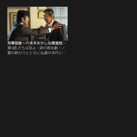
の近藤（樋渡真司）に犯人扱いされ
撃たれ、意識不明の重態に陥ってし
たヒメは朝から怒り心頭だ。おまけ
まったのだ。署内には特捜本部が設
に猛暑のさなか、刑事部屋のクーラ
けられ、五井の仇討ちとばかりに署
ーが故障してしまい、イライラは募
員たちの士気は上がる。
る一方。
刑事部屋～六本木おかしな捜査班～ 第09話（最終話）
第9話 さらば友よ…涙の救出劇！／
夏の終わりとともに仙道が本庁に戻
る日が近づいていた。「鳥居坂署に
残って刑事を続けろ」という木崎副
署長の再三の説得にも関わらず、仙
道の意志は固く、ヒメや亜紀たちの
心中は複雑だ。その仙道に、鳥居坂
署最後の仕事として鵜飼の身辺を探
るよう、本庁の保坂監察官（片岡弘
貴）から命令が下された。