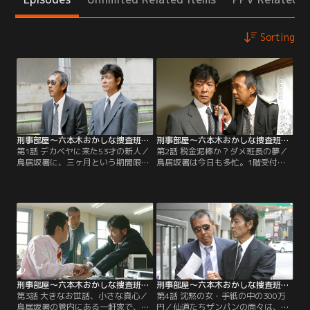
Sorting
刑事部屋～六本木おかしな捜査班～ 第01話
刑事部屋～六本木おかしな捜査班～ 第02話
第1話 デカベヤに来た53才の新人／
第2話 税金泥棒か？ダメ班長の夢／
鳥居坂署に、三ヶ月という期間限定
鳥居坂署は今日も多忙。1階受付の
の新刑事・仙道晴見が赴任してき
相談コーナーでは「個人タクシー運
た。署内のロビーで「お礼参り」に
転手の夫が何日も、一歩も車から出
来たチンピラに刃物を向けられた鵜
てこないまま生活して困っている」
飼遊佑刑事に加勢しようとしてあえ
という奇妙な主婦の相談を仙道が受
なく転倒。逆に鵜飼に助けられ、周
けている。
囲を唖然とさせる始末。
刑事部屋～六本木おかしな捜査班～ 第03話
刑事部屋～六本木おかしな捜査班～ 第04話
第3話 大きなお世話、小さな真心／
第4話 沈黙の女・手紙の中の300万
鳥居坂署の管内にある一軒家で、独
円／仙道たちザンパンの面々は、六