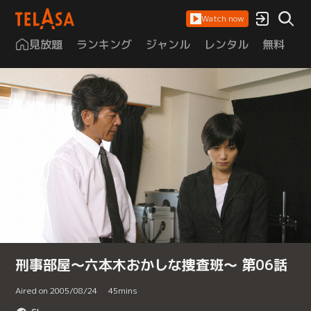
Watch now
見放題
ランキング
ジャンル
レンタル
無料
は
刑事部屋～六本木おかしな捜査班～ 第06話
Aired on 2005/08/24
45
mins