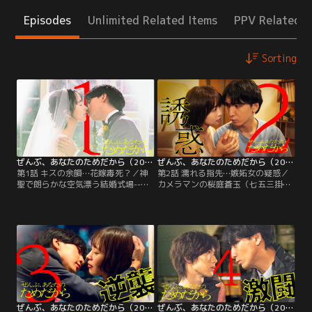
Episodes
Unlimited Related Items
PPV Related I
Sorting
ぜんぶ、あなたのためだから（2026/01/10放送分）第01話
ぜんぶ、あなたのためだから（2026/01/17放送分）第02話
第1話 キスの余韻…花嫁毒死？／神
第2話 濡れる指先…嫉妬女の疑惑／
聖で朗らかな空気漂う結婚式場--。
カメラマンの桜庭蒼玉（七五三掛龍
祝福の拍手の中、永遠の愛を誓う新
也）から、結婚式で倒れた沙也香
郎の林田和臣（藤井流星）と新婦の
（井桁弘恵）のシャンパングラスに
沙也香（井桁弘恵）。沙也香の友人
毒が混入していた可能性を示唆され
である尾崎藍里（武田玲奈）と橋本
た林田和臣（藤井流星）は、桜庭に
智恵（大原優乃）、和臣の友人・杉
協力を要請し、自分の手で犯人捜し
浦誠（草川拓弥）と木村直人（古屋
を開始する。さっそく、式の前日に
呂敏）、森あきら（鈴木愛理）、そ
沙也香宛てに怪文書が届いていたこ
して沙也香の母・香（松下由樹）と
とを明かす和臣。
参列者は少人数ながらも…。
ぜんぶ、あなたのためだから（2026/01/24放送分）第03話
ぜんぶ、あなたのためだから（2026/01/31放送分）第04話