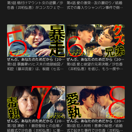
第3話 格付けマウント女の逆襲／沙
第4話 愛の激突…友の裏切り／結婚
也香（井桁弘恵）がコンカフェで働
式での毒入りシャンパン事件で倒れ
いていたことを知り、妻の知られざ
た沙也香（井桁弘恵）が退院してく
る過去に驚愕する和臣（藤井流
る。しかし和臣（藤井流星）は藍里
星）。怒りに震える表情に、桜庭
（武田玲奈）と智恵（大原優乃）か
（七五三掛龍也）は違和感を覚え
ら聞いた衝撃的な沙也香の乱れた過
る。そんな和臣に桜庭は、過去に沙
去について、直接尋ねることはでき
也香を追い詰めていた悪質レビュー
ないまま…。平穏で幸せな日々が戻
を投稿した犯人が藍里（武田玲奈）
った一方、素顔の見えない沙也香に
ではないかと打ち明ける。沙也香へ
対して、その心の内は激しくざわつ
の悪意を確信し…。
いていた。
ぜんぶ、あなたのためだから（2026/02/07放送分）第05話
ぜんぶ、あなたのためだから（2026/02/14放送分）第06話
第5話 暴露妻VSヒス夫の地獄絵図／
第6話 愛と欲望の兄弟決戦／沙也香
和臣（藤井流星）は、桜庭（七五三
（井桁弘恵）を信じ、もう一度やり
掛龍也）から事件の容疑者の1人と
直そうと和臣（藤井流星）が決意し
して疑われていたことを知り、激
た矢先、沙也香は薬を大量摂取して
昂。激しい口論に発展し、完全に決
意識不明に！憔悴する和臣に桜庭
裂してしまう。その発端となったの
（七五三掛龍也）は、橋本智恵（大
は、和臣の妻・沙也香（井桁弘恵）
原優乃）と尾崎藍里（武田玲奈）が
の乱れた過去…。桜庭から「あなた
沙也香と会っている動画を見せる。
は沙也香さんを許せなかった。過去
そこに映っていたのは、「和臣に迫
を受け入れようともしない」と指摘
られキスされそうになった」と嘘の
された和臣。
報告をし…。
ぜんぶ、あなたのためだから（2026/02/21放送分）第07話
ぜんぶ、あなたのためだから（2026/02/28放送分）第08話
第7話 凄絶！！最恐聖母との血戦／
第8話 犯人判明！悪妻の秘密／結婚
結婚式で沙也香（井桁弘恵）に薬を
式で起きた事件で沙也香（井桁弘