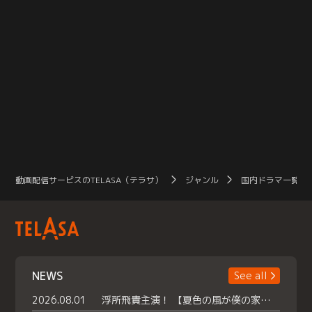
動画配信サービスのTELASA（テラサ）
ジャンル
国内ドラマ一覧（
NEWS
See all
2026.08.01
浮所飛貴主演！ 【夏色の風が僕の家にやってきた】 本日よりテラサで独占配信スタート！