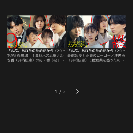
盛った最後の容疑者、沙也香の母・
恵）のシャンパンに薬を盛った犯人
香（松下由樹）とついに全面対
は、沙也香の母・香（松下由樹）だ
決！！和臣（藤井流星）の指示で、
ったと確信した和臣（藤井流星）。
桜庭（七五三掛龍也）は香の尾行を
犯人捜しは終結。夫婦は幸せで平穏
開始。香が病院に通い、「ある薬」
な生活を取り戻した…はずだった。
を処方されていたことを知り、ます
一方桜庭（七五三掛龍也）は、ネコ
ます疑いを強めたふたり…。
仲間の米村（ふせえり）から沙也香
の過去について信じられない真実を
聞かされてしまう。
ぜんぶ、あなたのためだから（2026/03/07放送分）第09話
ぜんぶ、あなたのためだから（2026/03/14放送分）第10話（最終話）
第9話 修羅場！！真犯人の反撃／沙
最終話 愛と正義のヒーロー／沙也香
也香（井桁弘恵）の母・香（松下由
（井桁弘恵）に睡眠薬を盛ったの
樹）を犯人だと確信し、披露宴への
は、中学時代の親友・上野帆花（な
出席を拒んだ和臣（藤井流星）。つ
えなの）だった--！衝撃の事実とド
いに開かれた披露宴は、香の登場に
ス黒い過去が白日の元にさらされ、
より一転、緊張が走る。和臣に桜庭
参列者が固唾をのんで見つめる中、
（七五三掛龍也）は「犯人は別の人
沙也香はウエディングドレス姿のま
物かもしれない」と進言し…？義母
ま外の広場へ！
1
と親友たちに囲まれた披露宴で、つ
いに真犯人が判明！大暴走する犯人
に対抗する和臣と桜庭。