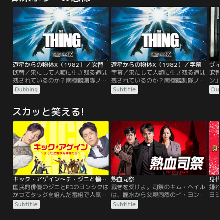
遊星からの物体X（1982）／吹替
遊星からの物体X（1982）／字幕
吹替／果たして人類に生き残る道は
字幕／果たして人類に生き残る道は
吹
残されているのか？南極観測隊ノル
残されているのか？南極観測隊ノル
ン
ウェイ隊がUFO落下地点で氷の魂を
ウェイ隊がUFO落下地点で氷の魂を
な
Dubbing
Subtitle
Du
切り出した後で、ノルウェー基地が
切り出した後で、ノルウェー基地が
と
全滅。その原因となった“何か”は、
全滅。その原因となった“何か”は、
の
スカッと笑える!
犬に姿を変えて、今度はアメリカ南
犬に姿を変えて、今度はアメリカ南
開
極観測隊に潜り込む。“何か”は次々
極観測隊に潜り込む。“何か”は次々
不
に姿を変え、隊員たちは次第に互い
に姿を変え、隊員たちは次第に互い
界
を信じられなくなる……。
を信じられなくなる……。
れ
ラ
を
キック・アゲイン～チ・ジニと愉快な仲間たち～
熱血司祭
身
国民的俳優のジニとPDのヨンシクは
裁きを受けよ。司祭のキム・ヘイル
嫌
かつてタッグを組んだ番組で人気を
は、麗水から父親同然のイ・ヨンジ
ヨ
集めるが、ある出来事をきっかけに
ュン神父がいるソウルのクダム聖堂
行
Subtitle
Subtitle
仲たがいし落ちぶれた日々を送って
にやって来る。イ神父に温かく迎え
だ
いた。そんなある日、10年ぶりに再
られ、何とか穏便に過ごそうと思う
略