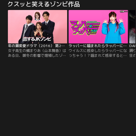
クスッと笑えるゾンビ作品
会した2人の前に投資会社の代表を
ヘイルだが、怒りをうまくコントロ
そ
名乗る謎の男が現れ、チャンネル登
ールできず度々かんしゃくを起こ
べ
録者数300万人と黒字達成を条件に
す。一方、上昇志向の強いソウル地
主
コンテンツ制作会社の立ち上げを提
検の検事パク・キョンソンは、教会
と
案される。そして、共同代表となっ
でヘイルに会う。ヘイルが気になる
【
た2人のもとにはトラブルメーカー
が…。
のインソンや、婚約者の浮気が発覚
し寺で修業を積んでいたジウォンな
ど個性豊かなメンバーが集まる。ジ
年の瀬変愛ドラマ（2016） 第2夜 恋するJKゾンビ
ラッパーに噛まれたらラッパーになる…
DA
ニたちは目標達成に向けて奮闘する
女子高生の橘まりあ（山本舞香）は
ウイルスに感染したらラッパーにな
踊
が、番組のヤラセ疑惑や放送局での
ある日、暖冬の影響で増殖したゾン
っちゃう！？噛まれて感染すると、
狂の
編成取り消しなど様々な危機に直面
ビと遭遇！間一髪助かったと思われ
ゾンビになって生き残った人間たち
JA
し…。
たが、引っかかれてしまう。しか
にラップバトルを仕掛けてしま
お
も、引っかかれた場所がゾンビ
う、“RAPウイルス”--。そんな謎の
イ
化！？見た目も悪いし、ゾンビ臭が
ウイルスが世界中に蔓延してしまっ
『D
するし、どうしよう！？密かに恋心
たら…！？
ェク
を抱く幼なじみ・冷水十吾（白洲
に、
迅）は、大のゾンビ嫌い。まりあ
グ
は、ゾンビ化を隠し通そうと決心す
ー
る。
は、
代
抜
ビ
圧
ン
ロジ
JET