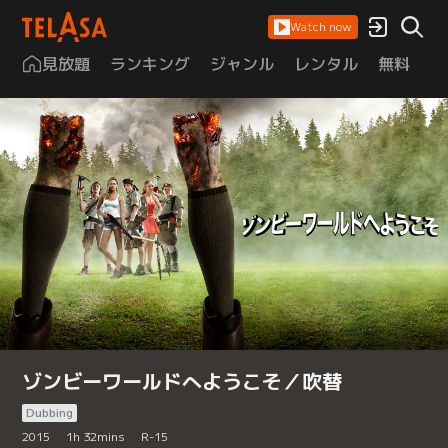
Watch now
見放題
ランキング
ジャンル
レンタル
無料
は
ゾンビーワールドへようこそ／吹替
Dubbing
2015
1
h
32
mins
R-15