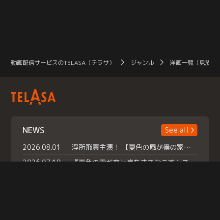
ゾ
巻
ン
動画配信サービスのTELASA（テラサ）
ジャンル
洋画一覧（見放題
NEWS
See all
2026.08.01
浮所飛貴主演！ 【夏色の風が僕の家にやってきた】 本日よりテラサで独占配信スタート！
2026.07.18
『夏色の雲が恋と嵐をまきおこす』スペシャルメイキング 【Part1】2026年７月18日（土）23時30分～配信スタート！話題のシーンの裏側を大公開！豪華キャスト大集合！ 『武宮家 真夏の家族会議』開催！
2026.07.15
救命医・遥（今田）の《心揺さぶる過去》や、 麻酔科医・権野（船越英一郎）の《謎多きプライベート》など… 《知られざるエピソード》を独占配信！