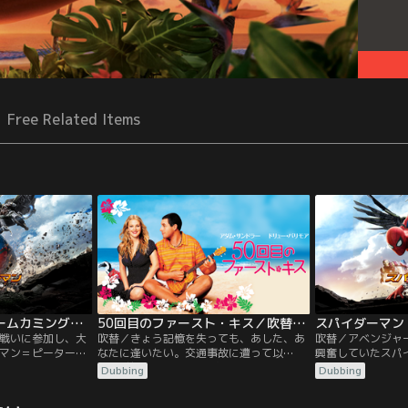
Free Related Items
スパイダーマン：ホームカミング／字幕【トム・ホランド＋ロバート・ダウニー・Jr】
50回目のファースト・キス／吹替【アダム・サンドラー＋ドリュー・バリモア】
戦いに参加し、大
吹替／きょう記憶を失っても、あした、あ
吹替／アベンジャ
マン＝ピーター・
なたに逢いたい。交通事故に遭って以
興奮していたスパ
高校生としてスク
来、“前日のことを全て忘れてしまう”とい
パーカー。昼間は
Dubbing
Dubbing
し、放課後は憧れ
う記憶障害を抱えているルーシー。そんな
ールライフをエン
・スタークから貰
彼女に、水族館で獣医をするヘンリーが一
のアイアンマン＝