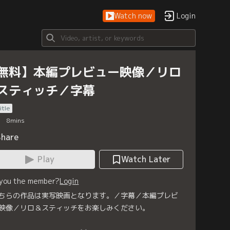
Watch now
Login
無料】本編プレビュー映像／リロ
スティッチ／字幕
itle
8
mins
Share
Play
Watch Later
 you the member?
Login
ちらの作品は実写映画となります。／字幕／本編プレビ
映像／リロ＆スティッチをお楽しみください。