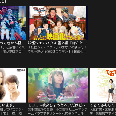
ない
み、NYの街を救う
目惚れし、毎日あの手この手で愛を告白し
った特製スーツに
ある日、スターク
続ける。ルーシーは彼の優しさと愛に触
べくパトロールの
ー”が、巨大な翼を
れ、毎日恋に落ちるのだが…。
に恨みを抱く“バ
る。
装着しNYを危機
ってきたん怪-
妖怪シェアハウス 番外編「ほんとに映画化するん怪？」
！」と息巻いて飛
『妖怪シェアハウス』がまさかの映画化！
・澪がボロボロに
でも…浮かれるにはまだ早い！？映画化を
り！？“闇落ち”し
実現＆ヒットさせるべく、妖怪たちが右往
？スケールアップ
左往するドタバタ奔走ストーリー！
ています。
モコミ～彼女ちょっとヘンだけど～
てるてるあした
知っていますか-
若手演技派の筆頭・小芝風花 ヒューマンホ
人気作家・加納朋
×【脚本】遊川和
ームドラマでデリケートな感情を持つ役柄
演・黒川智花でド