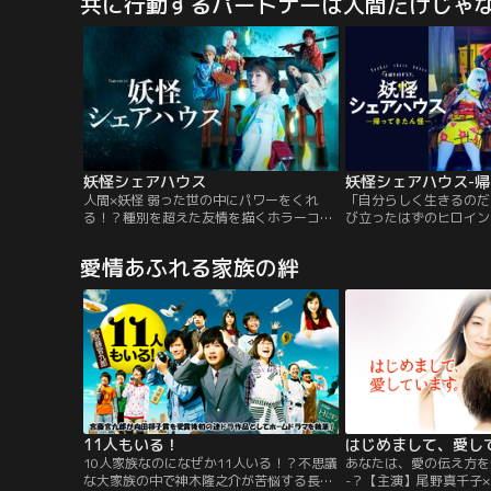
共に行動するパートナーは人間だけじゃ
目惚れし、毎日あの手この手で愛を告白し
った特製スーツに身を包
続ける。ルーシーは彼の優しさと愛に触
べくパトロールの日々。
れ、毎日恋に落ちるのだが…。
に恨みを抱く“バルチャ
装着しNYを危機に陥れ
妖怪シェアハウス
妖怪シェアハウス-帰
人間×妖怪 弱った世の中にパワーをくれ
「自分らしく生きるのだ
る！？種別を超えた友情を描くホラーコメ
び立ったはずのヒロイン
ディー！！目黒澪（めぐろ・みお）は人に
なって妖怪のもとへ里帰
嫌われることを恐れ、言いたいことも言え
た妖怪たちが暴れ出す！
愛情あふれる家族の絆
ず、空気ばかり読んで生きてきた女の子。
してカムバック！！
やりたいこともなく、とりあえず就職し、
いずれは無難に社内恋愛、結婚、出産と考
えていたのに、恋した相手は、究極のダメ
男。
11人もいる！
はじめまして、愛し
10人家族なのになぜか11人いる！？不思議
あなたは、愛の伝え方を
な大家族の中で神木隆之介が苦悩する長男
-？【主演】尾野真千子