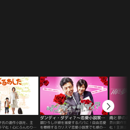
身を包み、NYの街を救う
日々。ある日、スターク
ルチャー”が、巨大な翼を
に陥れる。
ダンディ・ダディ？～恋愛小説家・伊崎龍之介～
雨と夢のあ
子氏の連作小説を、主
舘ひろしが娘を溺愛するパパに！自由恋愛
芥川賞作家
ラマ化！心にふんわりあ
を標榜するカリスマ恋愛小説家でも娘の恋
化！主演は、