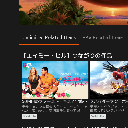
Unlimited Related Items
PPV Related Items
【エイミー・ヒル】つながりの作品
50回目のファースト・キス／字幕【アダム・サンドラー＋ドリュー・バリモア】
字幕／きょう記憶を失っても、あした、あ
字幕／アベンジャーズの
なたに逢いたい。交通事故に遭って以
興奮していたスパイダー
来、“前日のことを全て忘れてしまう”とい
パーカー。昼間は普通の
Subtitle
Subtitle
う記憶障害を抱えているルーシー。そんな
ールライフをエンジョイ
彼女に、水族館で獣医をするヘンリーが一
のアイアンマン＝トニー