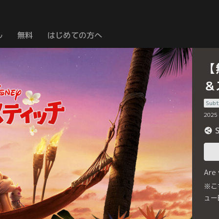
ル
無料
はじめての方へ
【
＆
Subt
2025
Are
※こ
ュー