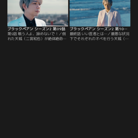
ブラックペアン シーズン2 第09話
ブラックペアン シーズン2 第10話（最終話）
第9話 戦う人よ、諦めないで！／倒
最終話 いい医者とは…／最悪な状況
れた天城（二宮和也）が絶体絶命の
下でそれぞれのオペを行う天城（二
中、オペ室に渡海が現れ…。命を救
宮和也）と世良（竹内涼真）の運命
うことはできるのか？明かされるブ
は？さらに、封印されてきた全ての
ラックペアンの約束、そして佐伯
真実、破られたブラックペアンの約
（内野聖陽）の過去とは一体！？
束の意味が明かされる！