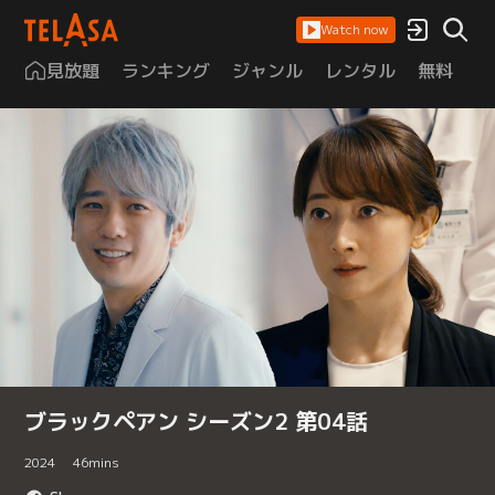
Watch now
見放題
ランキング
ジャンル
レンタル
無料
は
ブラックペアン シーズン2 第04話
2024
46
mins