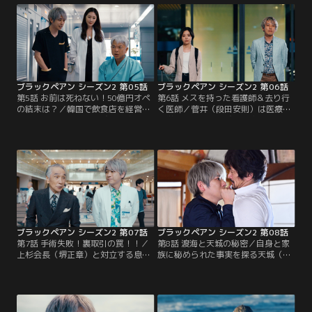
則）の差し金であると判明し…。
開手術を受けることに…。
ブラックペアン シーズン2 第05話
ブラックペアン シーズン2 第06話
第5話 お前は死ねない！50億円オペ
第6話 メスを持った看護師＆去り行
の結末は？／韓国で飲食店を経営す
く医師／菅井（段田安則）は医療AI
る木崎（恵俊彰）が天城（二宮和
の学習のため、天城（二宮和也）に
也）の手術を希望。ソヒョン（チ
臨床試験のオペを依頼。開発者の玲
ェ・ジウ）も術後検査のため東城大
子（瀧内公美）は東城大で猫田（趣
におり、憎き木崎の手術をしないよ
里）に遭遇し、ある事件を蒸し返す
う提言するが…。
が…。
ブラックペアン シーズン2 第07話
ブラックペアン シーズン2 第08話
第7話 手術失敗！裏取引の罠！！／
第8話 渡海と天城の秘密／自身と家
上杉会長（堺正章）と対立する息子
族に秘められた事実を探る天城（二
であり社長の歳弘（城田優）は、天
宮和也）が、佐伯（内野聖陽）と同
城（二宮和也）に会長のオペを失敗
時に行方をくらます。そんな中、天
してほしいと頼む。そこには菅井
城宛に緊急のオペを要する患者のカ
（段田安則）の入れ知恵があり…。
ルテが無記名で届き…。