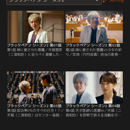
ブラックペアン シーズン2 第01話
ブラックペアン シーズン2 第02話
第1話 神に愛された悪魔／天城雪彦
第2話 神に愛された悪魔VS少女の祈
（二宮和也）に会うべく渡豪した世
り／世良（竹内涼真）担当の患者・
良（竹内涼真）は、東城大を去った
繁野（誠直也）は、天城（二宮和
渡海と酷似した男を見かける。彼こ
也）にしかできない手術を受けなけ
そがディアブル（悪魔）と呼ばれる
れば助からないと判明。天城は孫の
天才外科医・天城だった。
結衣（堀越麗朱）に賭けを持ちか
け…。
ブラックペアン シーズン2 第03話
ブラックペアン シーズン2 第04話
第3話 成功率0％のオペの行方！？／
第4話 天才医師VS医療AI／天城（二
天城（二宮和也）はセンター長就任
宮和也）を詐欺で訴える活動を行う
予定の病院への出資をまとめる水野
弁護士・戸島和子（花總まり）が倒
（梅沢富美男）に自分の手術を受け
れ、天城の手術が必要となるが和子
るように仕向けるが、菅井（段田安
はこれを拒否。維新大のバイパス公