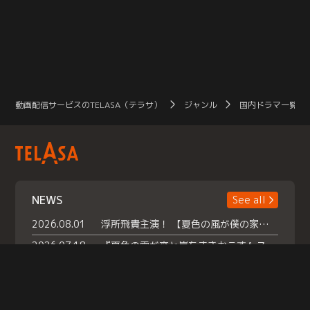
動画配信サービスのTELASA（テラサ）
ジャンル
国内ドラマ一覧（
NEWS
See all
2026.08.01
浮所飛貴主演！ 【夏色の風が僕の家にやってきた】 本日よりテラサで独占配信スタート！
2026.07.18
『夏色の雲が恋と嵐をまきおこす』スペシャルメイキング 【Part1】2026年７月18日（土）23時30分～配信スタート！話題のシーンの裏側を大公開！豪華キャスト大集合！ 『武宮家 真夏の家族会議』開催！
2026.07.15
救命医・遥（今田）の《心揺さぶる過去》や、 麻酔科医・権野（船越英一郎）の《謎多きプライベート》など… 《知られざるエピソード》を独占配信！