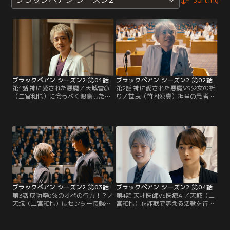
ブラックペアン シーズン2 第01話
ブラックペアン シーズン2 第02話
第1話 神に愛された悪魔／天城雪彦
第2話 神に愛された悪魔VS少女の祈
（二宮和也）に会うべく渡豪した世
り／世良（竹内涼真）担当の患者・
良（竹内涼真）は、東城大を去った
繁野（誠直也）は、天城（二宮和
渡海と酷似した男を見かける。彼こ
也）にしかできない手術を受けなけ
そがディアブル（悪魔）と呼ばれる
れば助からないと判明。天城は孫の
天才外科医・天城だった。
結衣（堀越麗朱）に賭けを持ちか
け…。
ブラックペアン シーズン2 第03話
ブラックペアン シーズン2 第04話
第3話 成功率0％のオペの行方！？／
第4話 天才医師VS医療AI／天城（二
天城（二宮和也）はセンター長就任
宮和也）を詐欺で訴える活動を行う
予定の病院への出資をまとめる水野
弁護士・戸島和子（花總まり）が倒
（梅沢富美男）に自分の手術を受け
れ、天城の手術が必要となるが和子
るように仕向けるが、菅井（段田安
はこれを拒否。維新大のバイパス公