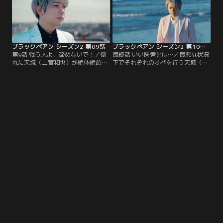
ブラックペアン シーズン2 第09話
ブラックペアン シーズン2 第10話（最終話）
第9話 戦う人よ、諦めないで！／倒
最終話 いい医者とは…／最悪な状況
れた天城（二宮和也）が絶体絶命の
下でそれぞれのオペを行う天城（二
中、オペ室に渡海が現れ…。命を救
宮和也）と世良（竹内涼真）の運命
うことはできるのか？明かされるブ
は？さらに、封印されてきた全ての
ラックペアンの約束、そして佐伯
真実、破られたブラックペアンの約
（内野聖陽）の過去とは一体！？
束の意味が明かされる！