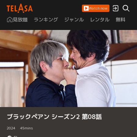
Watch now
見放題
ランキング
ジャンル
レンタル
無料
は
ブラックペアン シーズン2 第08話
2024
45
mins