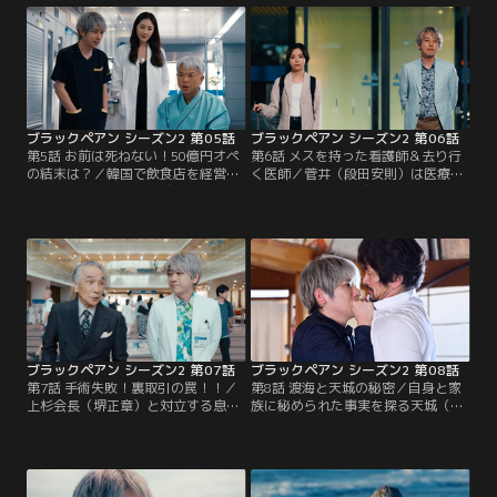
則）の差し金であると判明し…。
開手術を受けることに…。
ブラックペアン シーズン2 第05話
ブラックペアン シーズン2 第06話
第5話 お前は死ねない！50億円オペ
第6話 メスを持った看護師＆去り行
の結末は？／韓国で飲食店を経営す
く医師／菅井（段田安則）は医療AI
る木崎（恵俊彰）が天城（二宮和
の学習のため、天城（二宮和也）に
也）の手術を希望。ソヒョン（チ
臨床試験のオペを依頼。開発者の玲
ェ・ジウ）も術後検査のため東城大
子（瀧内公美）は東城大で猫田（趣
におり、憎き木崎の手術をしないよ
里）に遭遇し、ある事件を蒸し返す
う提言するが…。
が…。
ブラックペアン シーズン2 第07話
ブラックペアン シーズン2 第08話
第7話 手術失敗！裏取引の罠！！／
第8話 渡海と天城の秘密／自身と家
上杉会長（堺正章）と対立する息子
族に秘められた事実を探る天城（二
であり社長の歳弘（城田優）は、天
宮和也）が、佐伯（内野聖陽）と同
城（二宮和也）に会長のオペを失敗
時に行方をくらます。そんな中、天
してほしいと頼む。そこには菅井
城宛に緊急のオペを要する患者のカ
（段田安則）の入れ知恵があり…。
ルテが無記名で届き…。