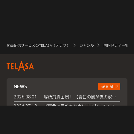
動画配信サービスのTELASA（テラサ）
ジャンル
国内ドラマ一覧（
NEWS
See all
2026.08.01
浮所飛貴主演！ 【夏色の風が僕の家にやってきた】 本日よりテラサで独占配信スタート！
2026.07.18
『夏色の雲が恋と嵐をまきおこす』スペシャルメイキング 【Part1】2026年７月18日（土）23時30分～配信スタート！話題のシーンの裏側を大公開！豪華キャスト大集合！ 『武宮家 真夏の家族会議』開催！
2026.07.15
救命医・遥（今田）の《心揺さぶる過去》や、 麻酔科医・権野（船越英一郎）の《謎多きプライベート》など… 《知られざるエピソード》を独占配信！