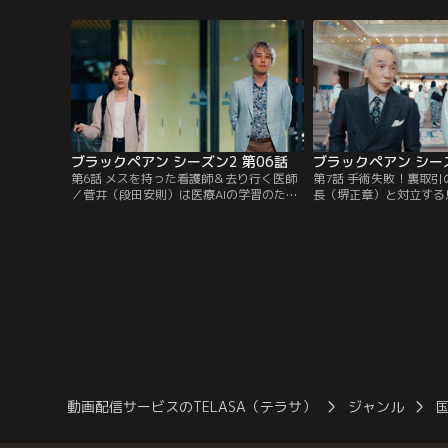
と呼ばれる天才外科医・天城だった。
城は孫の結衣（堀越麗朱
け…。
ブラックペアン シーズン2 第06話
ブラックペアン シーズ
第6話 メスを持った看護師＆去り行く医師
第7話 手術失敗！裏取
／菅井（段田安則）は医療AIの学習のた
長（堺正章）と対立する
め、天城（二宮和也）に臨床試験のオペを
歳弘（城田優）は、天城
依頼。開発者の玲子（瀧内公美）は東城大
長のオペを失敗してほし
で猫田（趣里）に遭遇し、ある事件を蒸し
は菅井（段田安則）の入
返すが…。
動画配信サービスのTELASA（テラサ）
ジャンル