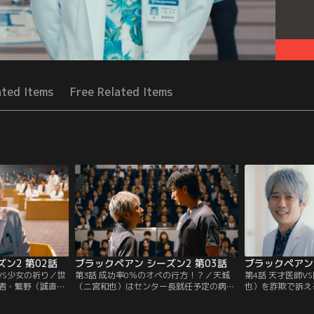
ated Items
Free Related Items
ン2 第02話
ブラックペアン シーズン2 第03話
ブラックペアン 
VS少女の祈り／世
第3話 成功率0％のオペの行方！？／天城
第4話 天才医師V
者・繁野（誠直
（二宮和也）はセンター長就任予定の病院
也）を詐欺で訴え
）にしかできない
への出資をまとめる水野（梅沢富美男）に
島和子（花總まり
らないと判明。天
自分の手術を受けるように仕向けるが、菅
必要となるが和子