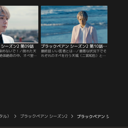
を受けることに…。
城大におり、憎き木崎の手術をしないよう
提言するが…。
シーズン2 第09話
ブラックペアン シーズン2 第10話（最終話）
、諦めないで！／倒れた天
最終話 いい医者とは…／最悪な状況下でそ
絶体絶命の中、オペ室に
れぞれのオペを行う天城（二宮和也）と世
を救うことはできるの
良（竹内涼真）の運命は？さらに、封印さ
ラックペアンの約束、そ
れてきた全ての真実、破られたブラックペ
陽）の過去とは一体！？
アンの約束の意味が明かされる！
タル）
ブラックペアン シーズン2
ブラックペアン シーズン2 