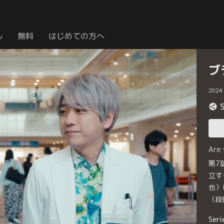
ル
無料
はじめての方へ
ブ
2024
Are
第7
立す
也）
（段
Seri