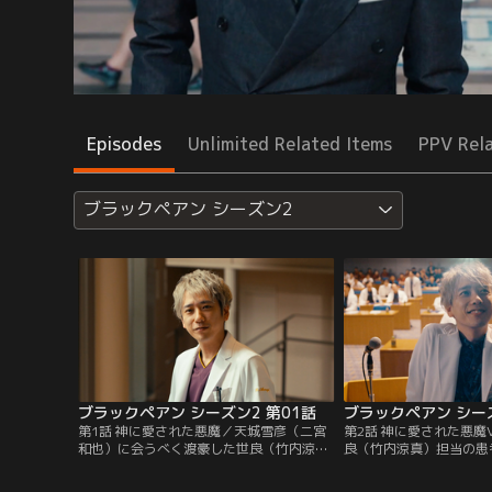
Episodes
Unlimited Related Items
PPV Rel
ブラックペアン シーズン2
ブラックペアン シーズン2 第01話
ブラックペアン シーズ
第1話 神に愛された悪魔／天城雪彦（二宮
第2話 神に愛された悪魔
和也）に会うべく渡豪した世良（竹内涼
良（竹内涼真）担当の患
真）は、東城大を去った渡海と酷似した男
也）は、天城（二宮和也
を見かける。彼こそがディアブル（悪魔）
手術を受けなければ助か