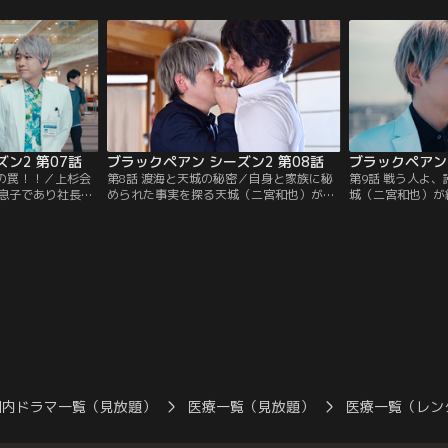
）に賭けを持ちか
井（段田安則）の差し金であると判明
バイパス公開手術
し…。
ン2 第07話
ブラックペアン シーズン2 第08話
ブラックペアン 
引の罠！！／上杉会
第8話 渡海と天城の秘密／自身と家族に秘
第9話 戦う人よ
息子であり社長の
められた事実を探る天城（二宮和也）が、
城（二宮和也）が
（二宮和也）に会
佐伯（内野聖陽）と同時に行方をくらま
渡海が現れ…。命
いと頼む。そこに
す。そんな中、天城宛に緊急のオペを要す
か？明かされるブ
れ知恵があり…。
る患者のカルテが無記名で届き…。
して佐伯（内野聖
国内ドラマ一覧（見放題）
医療一覧（見放題）
医療一覧（レン