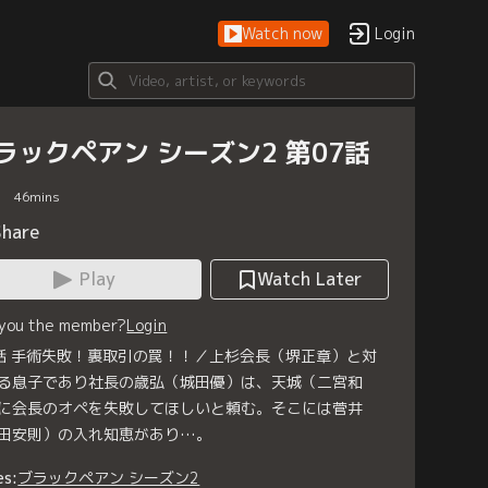
Watch now
Login
ラックペアン シーズン2 第07話
46
mins
Share
Play
Watch Later
 you the member?
Login
話 手術失敗！裏取引の罠！！／上杉会長（堺正章）と対
る息子であり社長の歳弘（城田優）は、天城（二宮和
に会長のオペを失敗してほしいと頼む。そこには菅井
田安則）の入れ知恵があり…。
es:
ブラックペアン シーズン2