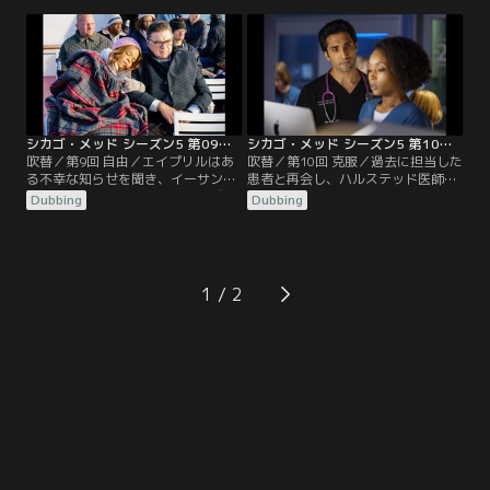
リガニパーティーを開く。新たな関
である医者が、暴力を受けて緊急手
係が芽生える一方で、別の関係は険
術のため運び込まれる。SNSのイン
悪になってしまう。
フルエンサーが、自分のファンたち
の投票で治療方針を決めようとし、
チャールズ医師は決断を迫られる。
シカゴ・メッド シーズン5 第09話／吹替
シカゴ・メッド シーズン5 第10話／吹替
吹替／第9回 自由／エイプリルはあ
吹替／第10回 克服／過去に担当した
る不幸な知らせを聞き、イーサンと
患者と再会し、ハルステッド医師は
の将来が不安になる。チャールズ医
動揺する。エイプリルはイーサンに
Dubbing
Dubbing
師とマギーは、辛い時期を目前に控
秘密を打ち明けようとしている。チ
えている。ナタリーは欠けていた記
ャールズ医師は辛い時期だが何とか
憶が戻り始める。
仕事に集中しようとする。
1