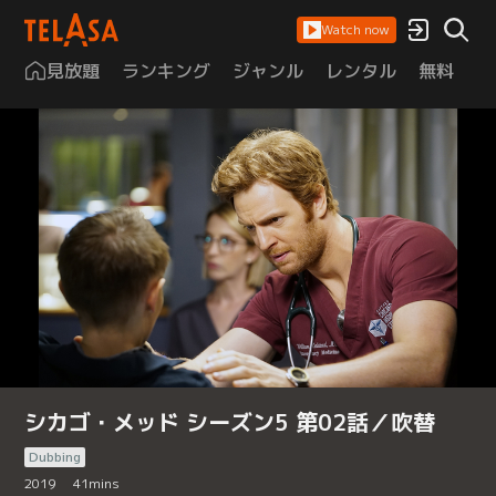
Watch now
見放題
ランキング
ジャンル
レンタル
無料
は
シカゴ・メッド シーズン5 第02話／吹替
Dubbing
2019
41
mins