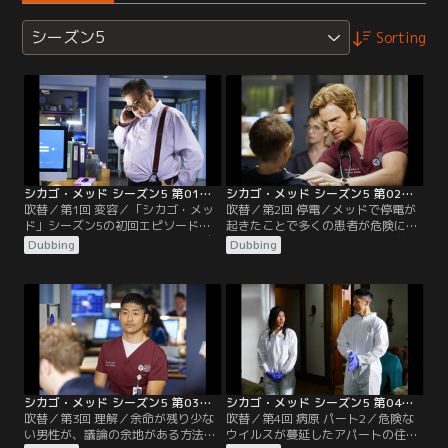
シーズン5
Sorting
シカゴ・メッド シーズン5 第01話／吹替
シカゴ・メッド シーズン5 第02話／吹替
吹替／第1回 変容／「シカゴ・メッ
吹替／第2回 停電／メッドで停電が
ド」シーズン5の初回エピソードで
起きたことで多くの患者が危険に晒
は、ウィルとナタリーが恐ろしい自
され、スタッフたちと熱心な医学生
Dubbing
Dubbing
動車事故の後遺症に直面し、命がけ
の腕が試される。ナタリーは頭部外
の戦いを強いられることになる。ロ
傷から仕事に復帰。イーサンとエイ
ーズ医師の父親コーネリアス・ロー
プリルは、自分たちの将来の計画に
ズの死についての調査が始まる。マ
ついて考える。
ギーは生活が一変する知らせを受け
取る。チャールズ医師は新婚旅行を
途中で切り上げ、統合失調症の疑い
がある若い患者を担当する。
シカゴ・メッド シーズン5 第03話／吹替
シカゴ・メッド シーズン5 第04話／吹替
吹替／第3回 理解／余命が残り少な
吹替／第4回 病原 パート2／危険な
い男性が、議論の余地がある方法で
ウイルスが蔓延したアパートの住民