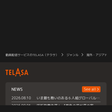
動画配信サービスのTELASA（テラサ）
ジャンル
海外・アジアドラ
NEWS
See all
2026.08.10
いま最も勢いのある６人組グローバルグル ープ NCT WISHの地上波初冠特番 『NCT WISHの放課後グランプリ』放送決定 メンバーたちが３ペアに分かれ 【平成】をテーマにしたスペシャル企画 で対決 番組撮り下ろしのパフォーマンスも！ TELASA（テラサ）では放送終了後から オリジナルコンテンツを大量配信！
2026.08.01
浮所飛貴主演！ 【夏色の風が僕の家にやってきた】 本日よりテラサで独占配信スタート！