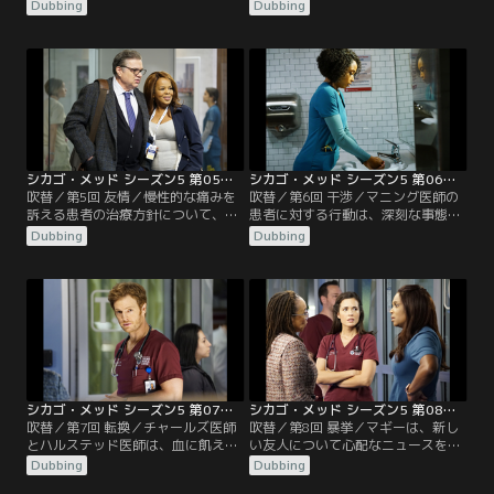
寿命を守ろうとし、チョイ医師とチ
全員が隔離される。シカゴ警察はバ
Dubbing
Dubbing
ャールズ医師は難しい決断を迫られ
イオテロ事件の手がかりを追い、ウ
る。マルセル医師とエイプリルは訳
ィルは容疑者に危険なほど接近す
ありの患者への対応をめぐって衝突
る。
し、ウィルはナタリーの判断能力に
疑問を呈す。シャロンが、マギーに
補佐の看護師をつけ、マギーは狼狽
える。
シカゴ・メッド シーズン5 第05話／吹替
シカゴ・メッド シーズン5 第06話／吹替
吹替／第5回 友情／慢性的な痛みを
吹替／第6回 干渉／マニング医師の
訴える患者の治療方針について、チ
患者に対する行動は、深刻な事態を
ョイ医師とマルセル医師は意見が一
招いている。エイプリルとノアは、
Dubbing
Dubbing
致しない。マギーについての噂が広
暴漢に襲われて怪我をした患者につ
がり始める。マニング医師は幼児の
いて意見が食い違う。チャールズ医
患者を担当するが、代替医療のみを
師の元に、幼馴染が驚きの事実を告
信じる両親は彼女の治療方針に難色
げにやってくる。
を示す。
シカゴ・メッド シーズン5 第07話／吹替
シカゴ・メッド シーズン5 第08話／吹替
吹替／第7回 転換／チャールズ医師
吹替／第8回 暴挙／マギーは、新し
とハルステッド医師は、血に飢えた
い友人について心配なニュースを聞
患者を担当する。マルセル医師とマ
き、彼を支えるためにルールを破っ
Dubbing
Dubbing
ギーは、病院のスタッフを招いてザ
てしまう。メッドの仲間たちの一人