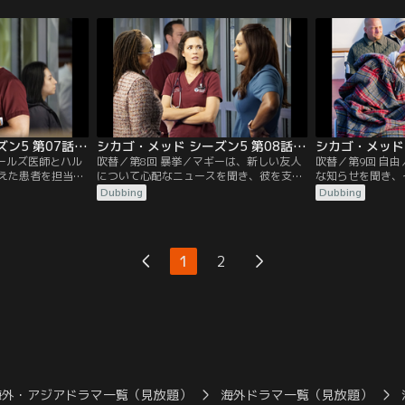
たちの将来の計画
リルは訳ありの患者への対応をめぐって衝
接近する。
突し、ウィルはナタリーの判断能力に疑問
を呈す。シャロンが、マギーに補佐の看護
師をつけ、マギーは狼狽える。
シカゴ・メッド シーズン5 第07話／吹替
シカゴ・メッド シーズン5 第08話／吹替
ャールズ医師とハル
吹替／第8回 暴挙／マギーは、新しい友人
吹替／第9回 自
えた患者を担当す
について心配なニュースを聞き、彼を支え
な知らせを聞き、
ーは、病院のスタ
るためにルールを破ってしまう。メッドの
になる。チャール
Dubbing
Dubbing
ーティーを開く。
仲間たちの一人である医者が、暴力を受け
時期を目前に控え
方で、別の関係は
て緊急手術のため運び込まれる。SNSのイ
ていた記憶が戻り
ンフルエンサーが、自分のファンたちの投
票で治療方針を決めようとし、チャールズ
1
2
医師は決断を迫られる。
海外・アジアドラマ一覧（見放題）
海外ドラマ一覧（見放題）