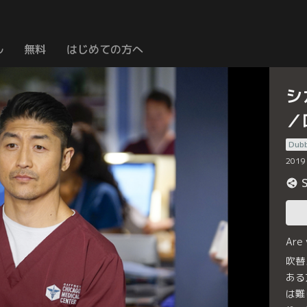
ル
無料
はじめての方へ
シ
／
Dub
2019
Are
吹替
ある
は難