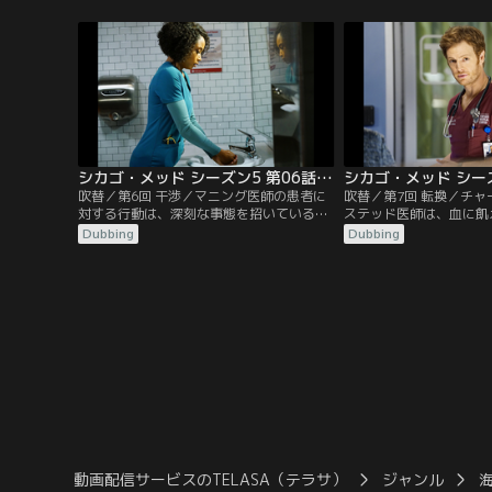
なる。ローズ医師の父親コーネリアス・ロ
ンとエイプリルは、自分
ーズの死についての調査が始まる。マギー
について考える。
は生活が一変する知らせを受け取る。チャ
ールズ医師は新婚旅行を途中で切り上げ、
統合失調症の疑いがある若い患者を担当す
る。
シカゴ・メッド シーズン5 第06話／吹替
吹替／第6回 干渉／マニング医師の患者に
吹替／第7回 転換／チ
対する行動は、深刻な事態を招いている。
ステッド医師は、血に飢
エイプリルとノアは、暴漢に襲われて怪我
る。マルセル医師とマギ
Dubbing
Dubbing
をした患者について意見が食い違う。チャ
ッフを招いてザリガニパ
ールズ医師の元に、幼馴染が驚きの事実を
新たな関係が芽生える一
告げにやってくる。
険悪になってしまう。
動画配信サービスのTELASA（テラサ）
ジャンル