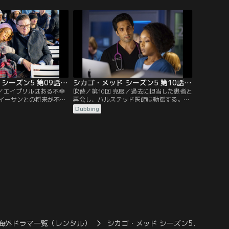
は幼児の患者を担当するが、代替医療のみ
を信じる両親は彼女の治療方針に難色を示
す。
シカゴ・メッド シーズン5 第09話／吹替
シカゴ・メッド シーズン5 第10話／吹替
由／エイプリルはある不幸
吹替／第10回 克服／過去に担当した患者と
イーサンとの将来が不安
再会し、ハルステッド医師は動揺する。エ
ズ医師とマギーは、辛い
イプリルはイーサンに秘密を打ち明けよう
Dubbing
ている。ナタリーは欠け
としている。チャールズ医師は辛い時期だ
始める。
が何とか仕事に集中しようとする。
海外ドラマ一覧（レンタル）
シカゴ・メッド シーズン5／吹替