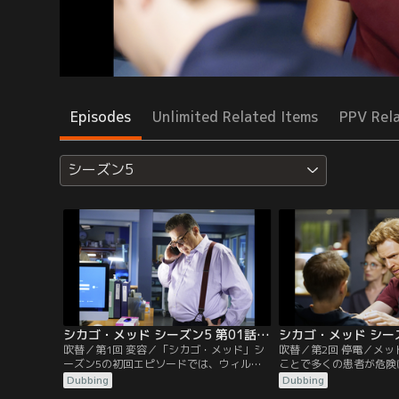
Episodes
Unlimited Related Items
PPV Rel
シーズン5
シカゴ・メッド シーズン5 第01話／吹替
吹替／第1回 変容／「シカゴ・メッド」シ
吹替／第2回 停電／メ
ーズン5の初回エピソードでは、ウィルと
ことで多くの患者が危険
ナタリーが恐ろしい自動車事故の後遺症に
フたちと熱心な医学生の
Dubbing
Dubbing
直面し、命がけの戦いを強いられることに
タリーは頭部外傷から仕