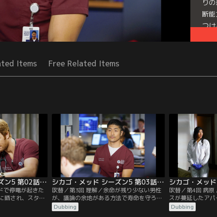
りの
断能
つけ
Seri
ated Items
Free Related Items
シカゴ・メッド シーズン5 第02話／吹替
シカゴ・メッド シーズン5 第03話／吹替
ッドで停電が起きた
吹替／第3回 理解／余命が残り少ない男性
吹替／第4回 病原
に晒され、スタッ
が、議論の余地がある方法で寿命を守ろう
スが蔓延したアパ
腕が試される。ナ
とし、チョイ医師とチャールズ医師は難し
れる。シカゴ警察
Dubbing
Dubbing
事に復帰。イーサ
い決断を迫られる。マルセル医師とエイプ
かりを追い、ウィ