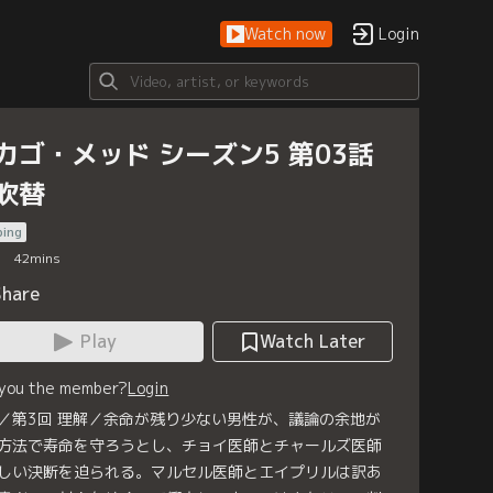
Watch now
Login
カゴ・メッド シーズン5 第03話
吹替
bing
42
mins
Share
Play
Watch Later
 you the member?
Login
／第3回 理解／余命が残り少ない男性が、議論の余地が
方法で寿命を守ろうとし、チョイ医師とチャールズ医師
しい決断を迫られる。マルセル医師とエイプリルは訳あ