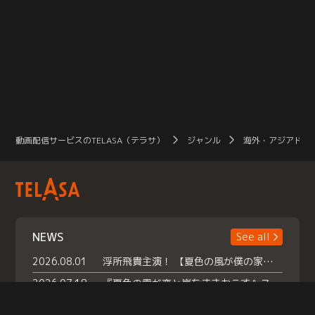
動画配信サービスのTELASA（テラサ）
ジャンル
海外・アジアドラ
NEWS
See all
2026.08.01
浮所飛貴主演！ 【夏色の風が僕の家にやってきた】 本日よりテラサで独占配信スタート！
2026.07.18
『夏色の雲が恋と嵐をまきおこす』スペシャルメイキング 【Part1】2026年７月18日（土）23時30分～配信スタート！話題のシーンの裏側を大公開！豪華キャスト大集合！ 『武宮家 真夏の家族会議』開催！
2026.07.15
救命医・遥（今田）の《心揺さぶる過去》や、 麻酔科医・権野（船越英一郎）の《謎多きプライベート》など… 《知られざるエピソード》を独占配信！