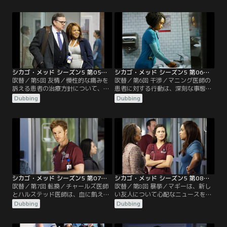
る。マルセル医師とエイプリルは訳
ィルは容疑者に危険なほど接近す
ありの患者への対応をめぐって衝突
る。
し、ウィルはナタリーの判断能力に
疑問を呈す。シャロンが、マギーに
補佐の看護師をつけ、マギーは狼狽
える。
シカゴ・メッド シーズン5 第05話／吹替
シカゴ・メッド シーズン5 第06話／吹替
吹替／第5回 友情／慢性的な痛みを
吹替／第6回 干渉／マニング医師の
訴える患者の治療方針について、チ
患者に対する行動は、深刻な事態を
ョイ医師とマルセル医師は意見が一
招いている。エイプリルとノアは、
Dubbing
Dubbing
致しない。マギーについての噂が広
暴漢に襲われて怪我をした患者につ
がり始める。マニング医師は幼児の
いて意見が食い違う。チャールズ医
患者を担当するが、代替医療のみを
師の元に、幼馴染が驚きの事実を告
信じる両親は彼女の治療方針に難色
げにやってくる。
を示す。
シカゴ・メッド シーズン5 第07話／吹替
シカゴ・メッド シーズン5 第08話／吹替
吹替／第7回 転換／チャールズ医師
吹替／第8回 暴挙／マギーは、新し
とハルステッド医師は、血に飢えた
い友人について心配なニュースを聞
患者を担当する。マルセル医師とマ
き、彼を支えるためにルールを破っ
Dubbing
Dubbing
ギーは、病院のスタッフを招いてザ
てしまう。メッドの仲間たちの一人
リガニパーティーを開く。新たな関
である医者が、暴力を受けて緊急手
係が芽生える一方で、別の関係は険
術のため運び込まれる。SNSのイン