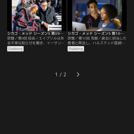
悪になってしまう。
フルエンサーが、自分のファンたち
の投票で治療方針を決めようとし、
チャールズ医師は決断を迫られる。
シカゴ・メッド シーズン5 第09話／吹替
シカゴ・メッド シーズン5 第10話／吹替
吹替／第9回 自由／エイプリルはあ
吹替／第10回 克服／過去に担当した
る不幸な知らせを聞き、イーサンと
患者と再会し、ハルステッド医師は
の将来が不安になる。チャールズ医
動揺する。エイプリルはイーサンに
Dubbing
Dubbing
師とマギーは、辛い時期を目前に控
秘密を打ち明けようとしている。チ
えている。ナタリーは欠けていた記
ャールズ医師は辛い時期だが何とか
憶が戻り始める。
仕事に集中しようとする。
1