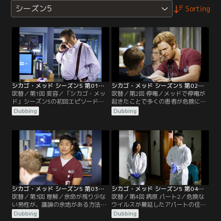
シーズン5
Sorting
シカゴ・メッド シーズン5 第01話／吹替
シカゴ・メッド シーズン5 第02話／吹替
吹替／第1回 変容／「シカゴ・メッ
吹替／第2回 停電／メッドで停電が
ド」シーズン5の初回エピソードで
起きたことで多くの患者が危険に晒
は、ウィルとナタリーが恐ろしい自
され、スタッフたちと熱心な医学生
Dubbing
Dubbing
動車事故の後遺症に直面し、命がけ
の腕が試される。ナタリーは頭部外
の戦いを強いられることになる。ロ
傷から仕事に復帰。イーサンとエイ
ーズ医師の父親コーネリアス・ロー
プリルは、自分たちの将来の計画に
ズの死についての調査が始まる。マ
ついて考える。
ギーは生活が一変する知らせを受け
取る。チャールズ医師は新婚旅行を
途中で切り上げ、統合失調症の疑い
がある若い患者を担当する。
シカゴ・メッド シーズン5 第03話／吹替
シカゴ・メッド シーズン5 第04話／吹替
吹替／第3回 理解／余命が残り少な
吹替／第4回 病原 パート2／危険な
い男性が、議論の余地がある方法で
ウイルスが蔓延したアパートの住民
寿命を守ろうとし、チョイ医師とチ
全員が隔離される。シカゴ警察はバ
Dubbing
Dubbing
ャールズ医師は難しい決断を迫られ
イオテロ事件の手がかりを追い、ウ