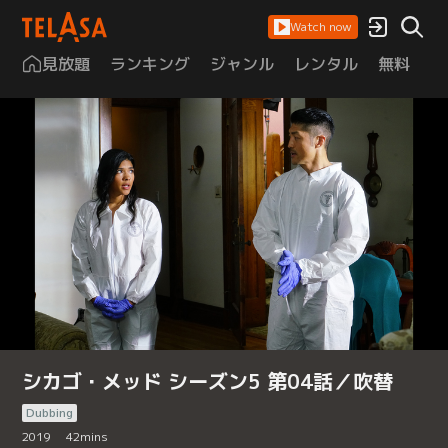
Watch now
見放題
ランキング
ジャンル
レンタル
無料
は
シカゴ・メッド シーズン5 第04話／吹替
Dubbing
2019
42
mins