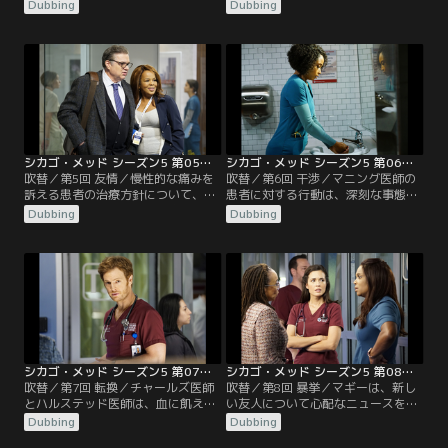
寿命を守ろうとし、チョイ医師とチ
全員が隔離される。シカゴ警察はバ
Dubbing
Dubbing
ャールズ医師は難しい決断を迫られ
イオテロ事件の手がかりを追い、ウ
る。マルセル医師とエイプリルは訳
ィルは容疑者に危険なほど接近す
ありの患者への対応をめぐって衝突
る。
し、ウィルはナタリーの判断能力に
疑問を呈す。シャロンが、マギーに
補佐の看護師をつけ、マギーは狼狽
える。
シカゴ・メッド シーズン5 第05話／吹替
シカゴ・メッド シーズン5 第06話／吹替
吹替／第5回 友情／慢性的な痛みを
吹替／第6回 干渉／マニング医師の
訴える患者の治療方針について、チ
患者に対する行動は、深刻な事態を
ョイ医師とマルセル医師は意見が一
招いている。エイプリルとノアは、
Dubbing
Dubbing
致しない。マギーについての噂が広
暴漢に襲われて怪我をした患者につ
がり始める。マニング医師は幼児の
いて意見が食い違う。チャールズ医
患者を担当するが、代替医療のみを
師の元に、幼馴染が驚きの事実を告
信じる両親は彼女の治療方針に難色
げにやってくる。
を示す。
シカゴ・メッド シーズン5 第07話／吹替
シカゴ・メッド シーズン5 第08話／吹替
吹替／第7回 転換／チャールズ医師
吹替／第8回 暴挙／マギーは、新し
とハルステッド医師は、血に飢えた
い友人について心配なニュースを聞
患者を担当する。マルセル医師とマ
き、彼を支えるためにルールを破っ
Dubbing
Dubbing
ギーは、病院のスタッフを招いてザ
てしまう。メッドの仲間たちの一人