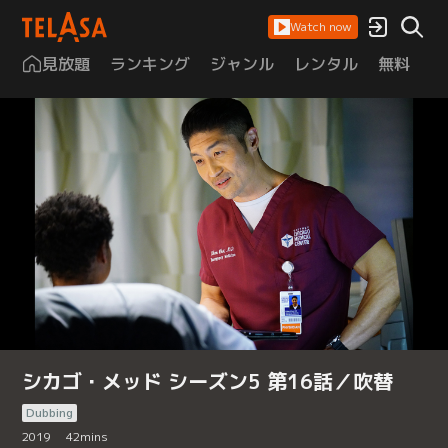
Watch now
見放題
ランキング
ジャンル
レンタル
無料
は
シカゴ・メッド シーズン5 第16話／吹替
Dubbing
2019
42
mins