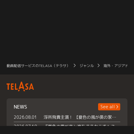
動画配信サービスのTELASA（テラサ）
ジャンル
海外・アジアドラ
NEWS
See all
2026.08.01
浮所飛貴主演！ 【夏色の風が僕の家にやってきた】 本日よりテラサで独占配信スタート！
2026.07.18
『夏色の雲が恋と嵐をまきおこす』スペシャルメイキング 【Part1】2026年７月18日（土）23時30分～配信スタート！話題のシーンの裏側を大公開！豪華キャスト大集合！ 『武宮家 真夏の家族会議』開催！