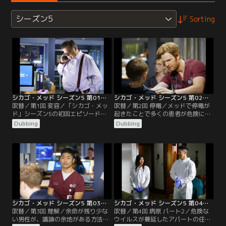
シーズン5
Sorting
シカゴ・メッド シーズン5 第01話／吹替
シカゴ・メッド シーズン5 第02話／吹替
吹替／第1回 変容／「シカゴ・メッ
吹替／第2回 停電／メッドで停電が
ド」シーズン5の初回エピソードで
起きたことで多くの患者が危険に晒
は、ウィルとナタリーが恐ろしい自
され、スタッフたちと熱心な医学生
Dubbing
Dubbing
動車事故の後遺症に直面し、命がけ
の腕が試される。ナタリーは頭部外
の戦いを強いられることになる。ロ
傷から仕事に復帰。イーサンとエイ
ーズ医師の父親コーネリアス・ロー
プリルは、自分たちの将来の計画に
ズの死についての調査が始まる。マ
ついて考える。
ギーは生活が一変する知らせを受け
取る。チャールズ医師は新婚旅行を
途中で切り上げ、統合失調症の疑い
がある若い患者を担当する。
シカゴ・メッド シーズン5 第03話／吹替
シカゴ・メッド シーズン5 第04話／吹替
吹替／第3回 理解／余命が残り少な
吹替／第4回 病原 パート2／危険な
い男性が、議論の余地がある方法で
ウイルスが蔓延したアパートの住民