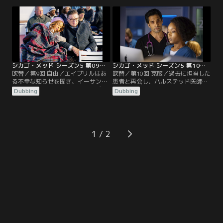
リガニパーティーを開く。新たな関
である医者が、暴力を受けて緊急手
係が芽生える一方で、別の関係は険
術のため運び込まれる。SNSのイン
悪になってしまう。
フルエンサーが、自分のファンたち
の投票で治療方針を決めようとし、
チャールズ医師は決断を迫られる。
シカゴ・メッド シーズン5 第09話／吹替
シカゴ・メッド シーズン5 第10話／吹替
吹替／第9回 自由／エイプリルはあ
吹替／第10回 克服／過去に担当した
る不幸な知らせを聞き、イーサンと
患者と再会し、ハルステッド医師は
の将来が不安になる。チャールズ医
動揺する。エイプリルはイーサンに
Dubbing
Dubbing
師とマギーは、辛い時期を目前に控
秘密を打ち明けようとしている。チ
えている。ナタリーは欠けていた記
ャールズ医師は辛い時期だが何とか
憶が戻り始める。
仕事に集中しようとする。
1