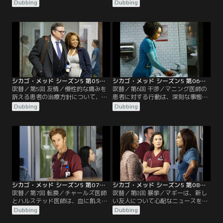
寿命を守ろうとし、チョイ医師とチ
全員が隔離される。シカゴ警察はバ
Dubbing
Dubbing
ャールズ医師は難しい決断を迫られ
イオテロ事件の手がかりを追い、ウ
る。マルセル医師とエイプリルは訳
ィルは容疑者に危険なほど接近す
ありの患者への対応をめぐって衝突
る。
し、ウィルはナタリーの判断能力に
疑問を呈す。シャロンが、マギーに
補佐の看護師をつけ、マギーは狼狽
える。
シカゴ・メッド シーズン5 第05話／吹替
シカゴ・メッド シーズン5 第06話／吹替
吹替／第5回 友情／慢性的な痛みを
吹替／第6回 干渉／マニング医師の
訴える患者の治療方針について、チ
患者に対する行動は、深刻な事態を
ョイ医師とマルセル医師は意見が一
招いている。エイプリルとノアは、
Dubbing
Dubbing
致しない。マギーについての噂が広
暴漢に襲われて怪我をした患者につ
がり始める。マニング医師は幼児の
いて意見が食い違う。チャールズ医
患者を担当するが、代替医療のみを
師の元に、幼馴染が驚きの事実を告
信じる両親は彼女の治療方針に難色
げにやってくる。
を示す。
シカゴ・メッド シーズン5 第07話／吹替
シカゴ・メッド シーズン5 第08話／吹替
吹替／第7回 転換／チャールズ医師
吹替／第8回 暴挙／マギーは、新し
とハルステッド医師は、血に飢えた
い友人について心配なニュースを聞
患者を担当する。マルセル医師とマ
き、彼を支えるためにルールを破っ
Dubbing
Dubbing
ギーは、病院のスタッフを招いてザ
てしまう。メッドの仲間たちの一人