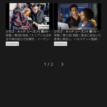
リガニパーティーを開く。新たな関
である医者が、暴力を受けて緊急手
係が芽生える一方で、別の関係は険
術のため運び込まれる。SNSのイン
悪になってしまう。
フルエンサーが、自分のファンたち
の投票で治療方針を決めようとし、
チャールズ医師は決断を迫られる。
シカゴ・メッド シーズン5 第09話／吹替
シカゴ・メッド シーズン5 第10話／吹替
吹替／第9回 自由／エイプリルはあ
吹替／第10回 克服／過去に担当した
る不幸な知らせを聞き、イーサンと
患者と再会し、ハルステッド医師は
の将来が不安になる。チャールズ医
動揺する。エイプリルはイーサンに
Dubbing
Dubbing
師とマギーは、辛い時期を目前に控
秘密を打ち明けようとしている。チ
えている。ナタリーは欠けていた記
ャールズ医師は辛い時期だが何とか
憶が戻り始める。
仕事に集中しようとする。
1