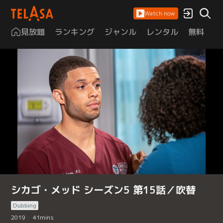
Watch now
見放題
ランキング
ジャンル
レンタル
無料
は
シカゴ・メッド シーズン5 第15話／吹替
Dubbing
2019
41
mins