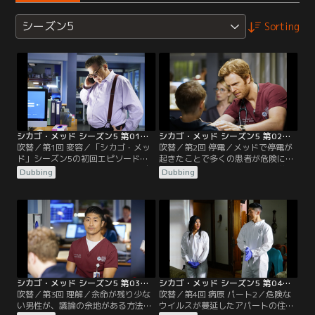
シーズン5
Sorting
シカゴ・メッド シーズン5 第01話／吹替
シカゴ・メッド シーズン5 第02話／吹替
吹替／第1回 変容／「シカゴ・メッ
吹替／第2回 停電／メッドで停電が
ド」シーズン5の初回エピソードで
起きたことで多くの患者が危険に晒
は、ウィルとナタリーが恐ろしい自
され、スタッフたちと熱心な医学生
Dubbing
Dubbing
動車事故の後遺症に直面し、命がけ
の腕が試される。ナタリーは頭部外
の戦いを強いられることになる。ロ
傷から仕事に復帰。イーサンとエイ
ーズ医師の父親コーネリアス・ロー
プリルは、自分たちの将来の計画に
ズの死についての調査が始まる。マ
ついて考える。
ギーは生活が一変する知らせを受け
取る。チャールズ医師は新婚旅行を
途中で切り上げ、統合失調症の疑い
がある若い患者を担当する。
シカゴ・メッド シーズン5 第03話／吹替
シカゴ・メッド シーズン5 第04話／吹替
吹替／第3回 理解／余命が残り少な
吹替／第4回 病原 パート2／危険な
い男性が、議論の余地がある方法で
ウイルスが蔓延したアパートの住民