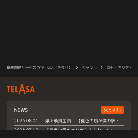
動画配信サービスのTELASA（テラサ）
ジャンル
海外・アジアドラ
NEWS
See all
2026.08.01
浮所飛貴主演！ 【夏色の風が僕の家にやってきた】 本日よりテラサで独占配信スタート！
2026.07.18
『夏色の雲が恋と嵐をまきおこす』スペシャルメイキング 【Part1】2026年７月18日（土）23時30分～配信スタート！話題のシーンの裏側を大公開！豪華キャスト大集合！ 『武宮家 真夏の家族会議』開催！