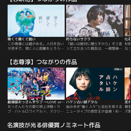
青くて痛くて脆い
朽ちないサクラ
化
この青春には嘘がある。人付き合い
「疑いは絶対に晴らすから」そう言
杉
が苦手で、常に人と距離をとろうと
って立ち去った親友は、一週間後に
な
する大学生・田端楓と空気の読めな
変死体で発見された----愛知県平井
い“
い発言ばかりで周囲から浮きまくっ
市在住の女子大生が、度重なるスト
恋
【志尊淳】つながりの作品
ている秋好寿乃。ひとりぼっち同士
ーカー被害の末に、神社の長男に殺
役
の2人は、「世界を変える」という
害された。地元新聞の独占スクープ
14
大それた目標を掲げ秘密結社サーク
記事により、警察が女子大生からの
第1
ル【モアイ】を作るが、秋好は“こ
被害届の受理を先延ばしにし、その
ナ
の世界”からいなくなってしまっ
間に慰安旅行に行っていたことが明
た…。
らかになる。県警広報広聴課の森口
泉は…。
劇場版おっさんずラブ ～LOVE or DEAD～
ハケン占い師アタル
走
おっさんたちの愛の頂上決戦＜ラ
悩み多き“働く人々”と会社を変える
雑
ブ・バトルロワイアル＞、スクリー
ニュータイプの救世主が登場！杉咲
ズ累
ンで頂点へ！永遠の愛を誓ったあの
花×遊川和彦が仕掛ける、平成最後
ー
日から1年が過ぎ、上海・香港転勤
の新“働き方改革”
向
名演技が光る俳優賞ノミネート作品
を経て帰国した春田創一。久しぶり
ム
に戻ってきた天空不動産東京第二営
に