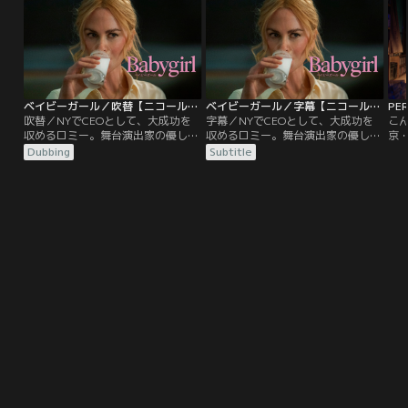
業所では、黒澤武蔵をはじめ、お馴
な
染みのメンバーが顔を揃え、最近配
タ
属された陽気な新入社員・山田ジャ
て
スティス（志尊淳）も加わり春田を
歓迎する。
ベイビーガール／吹替【ニコール・キッドマン主演】
ベイビーガール／字幕【ニコール・キッドマン主演】
PER
吹替／NYでCEOとして、大成功を
字幕／NYでCEOとして、大成功を
こ
収めるロミー。舞台演出家の優しい
収めるロミー。舞台演出家の優しい
京
夫ジェイコブと子供たちと、誰もが
夫ジェイコブと子供たちと、誰もが
平
Dubbing
Subtitle
憧れる暮らしを送っていた。ある
憧れる暮らしを送っていた。ある
し
時、ロミーは一人のインターンから
時、ロミーは一人のインターンから
目
目が離せなくなる。彼の名はサミュ
目が離せなくなる。彼の名はサミュ
よ
エル。ロミーの中に眠る欲望を見抜
エル。ロミーの中に眠る欲望を見抜
の
き、きわどい挑発を仕掛けてくるの
き、きわどい挑発を仕掛けてくるの
が
だ。行き過ぎた駆け引きをやめさせ
だ。行き過ぎた駆け引きをやめさせ
毎
るためにサミュエルに会いに行く
るためにサミュエルに会いに行く
そ
が…。
が…。
は