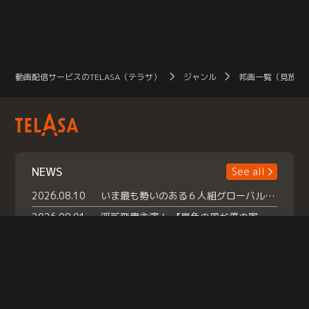
動画配信サービスのTELASA（テラサ）
ジャンル
邦画一覧（見放題
NEWS
See all
2026.08.10
いま最も勢いのある６人組グローバルグル ープ NCT WISHの地上波初冠特番 『NCT WISHの放課後グランプリ』放送決定 メンバーたちが３ペアに分かれ 【平成】をテーマにしたスペシャル企画 で対決 番組撮り下ろしのパフォーマンスも！ TELASA（テラサ）では放送終了後から オリジナルコンテンツを大量配信！
2026.08.01
浮所飛貴主演！ 【夏色の風が僕の家にやってきた】 本日よりテラサで独占配信スタート！
2026.07.18
『夏色の雲が恋と嵐をまきおこす』スペシャルメイキング 【Part1】2026年７月18日（土）23時30分～配信スタート！話題のシーンの裏側を大公開！豪華キャスト大集合！ 『武宮家 真夏の家族会議』開催！