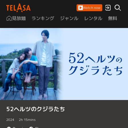
Watch now
見放題
ランキング
ジャンル
レンタル
無料
は
52ヘルツのクジラたち
2024
2
h
15
mins