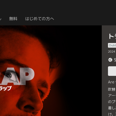
ル
無料
はじめての方へ
ト
Dub
2024
Are
吹替
アー
のプ
着し
け、