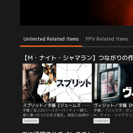
Unlimited Related Items
PPV Related Items
【M・ナイト・シャマラン】つながりの
スプリット／字幕【ジェームズ・マカヴォイ主演】【M・ナイト・シャマラン監督】
字幕／友人のバースデーパーティー帰り、
字幕／「シックス・セン
車に乗った3人の女子高生。見知らぬ男が
M・ナイト・シャマラン
乗り込んできて、3人は眠らされ拉致監禁
に、“その約束”を破る
Subtitle
Subtitle
される。目を覚ますとそこは密室…彼女た
人物にはほぼ無名のキャ
ちはその後、信じがたい事実を知る。ドア
少し先の展開さえも予測