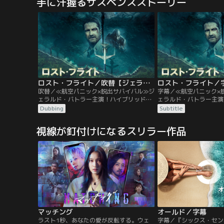
手に汗握るサスペンスストーリー
を開けて入ってきた男はさっきとは違う異
ー、不気味で不穏な雰囲
様な雰囲気で、姿を現す度に異なる人物に
観、あらゆるところに張
変わっていた--なんと彼には23もの人格が
の数々…。あなたはシャ
宿っていたのだ！
驚きが待つ「結末」を知
か…！？
ロスト・フライト／吹替【ジェラルド・バトラー主演】
吹替／≪航空パニック×脱出サバイバル≫ジ
字幕／≪航空パニック×
ェラルド・バトラー主演！ハイブリッド・
ェラルド・バトラー主演
サバイバルアクション東京を経由しシンガ
サバイバルアクション東
Dubbing
Subtitle
ポールからホノルルへ、新年早々悪天候が
ポールからホノルルへ、
予想される中、会社の指示で難しいフライ
予想される中、会社の指
視線が釘付けになるスリラー作品
トに臨むトランス機長（ジェラルド・バト
トに臨むトランス機長（
ラー）は、ホノルルの地で離れて暮らす愛
ラー）は、ホノルルの地
娘との久々の再開を待ち焦がれていた。
娘との久々の再開を待ち
マッチング
オールド／字幕
ラスト1秒、あなたの愛が反転する。ウェ
字幕／『シックス・セン