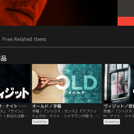
Free Related Items
作品
ヴィジット／字幕【M・ナイト・シャマラン監督】
オールド／字幕
ス」「サイン」
字幕／『シックス・センス』『スプリッ
吹替／「シックス
！！あなたは絶対
ト』のM・ナイト・シャマランが放つ、謎
M・ナイト・シャ
ことになる…。登場
解きタイムスリラー。そのビーチでは一生
に、“その約束”
Subtitle
Dubbing
ストが揃えられ、
が一日で終わる。休暇で人里離れた美しい
人物にはほぼ無名
できないストーリ
ビーチを訪れた複数の家族。楽しいひと時
少し先の展開さえ