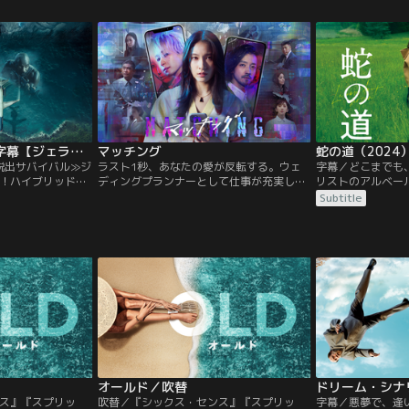
気に包まれた世界
を過ごしていた矢先、ひとりの母親が突然
ー、不気味で不穏
り巡らされた伏線
姿を消した息子を探している？？母親が息
観、あらゆるとこ
マラン史上最大の
子の姿に気付かないのも無理はなかった。
の数々…。あなた
る覚悟がある
なんと6歳だった息子は、少し目を離した
驚きが待つ「結末
隙に…。
か…！？
ロスト・フライト／字幕【ジェラルド・バトラー主演】
マッチング
蛇の道（2024
脱出サバイバル≫ジ
ラスト1秒、あなたの愛が反転する。ウェ
字幕／どこまでも
！ハイブリッド・
ディングプランナーとして仕事が充実して
リストのアルベー
京を経由しシンガ
いる一方、恋愛に奥手な輪花（土屋太鳳）
ン・ボナール）と
Subtitle
新年早々悪天候が
は、同僚の尚美（片山萌美）の後押しでマ
内科医として働く
示で難しいフライ
ッチングアプリに登録をすることに。勇気
は、高級アパルト
ジェラルド・バト
を出して一歩踏み出し、デートに臨んだ輪
ターから出てきた
で離れて暮らす愛
花だったが、現れたのはプロフィールとは
ティボー・ラヴァ
焦がれていた。
別人のように暗い男・吐夢（佐久間大介）
ック）を襲撃。
だった。
オールド／吹替
ス』『スプリッ
吹替／『シックス・センス』『スプリッ
字幕／悪夢で、逢