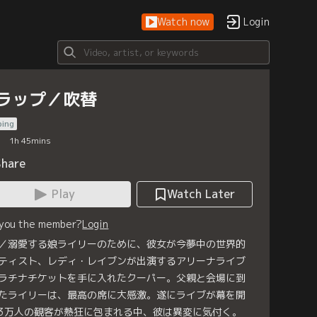
Watch now
Login
ラップ／吹替
bing
1
h
45
mins
Share
Play
Watch Later
 you the member?
Login
／溺愛する娘ライリーのために、彼女が今夢中の世界的
ティスト、レディ・レイブンが出演するアリーナライブ
ラチナチケットを手に入れたクーパー。父親と会場に到
たライリーは、最高の席に大感激。遂にライブが幕を開
3万人の観客が熱狂に包まれる中、彼は異変に気付く。