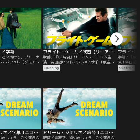
な雰囲気に包まれた世界
を開けて入ってきた男はさっきとは違う異
を過ごして
ろに張り巡らされた伏線
様な雰囲気で、姿を現す度に異なる人物に
姿を消した
はシャマラン史上最大の
変わっていた--なんと彼には23もの人格が
子の姿に気
」を知る覚悟がある
宿っていたのだ！
なんと6歳だ
隙に…。
）／字幕
フライト・ゲーム／吹替【リーアム・ニーソン主演】
、追い続ける。ジャーナ
吹替／『96時間』リーアム・ニーソン主
字幕／『96
ル・バシュレ（ダミア
演！各国超ヒットアクション大作！航空保
演！各国超
パリのとある病院で心療
安官の携帯電話に届いた殺人脅迫メール。
安官の携帯
Dubbing
Subtitle
新島小夜子（柴咲コウ）
その瞬間、乗客乗員が全員容疑者に！『シ
その瞬間、
マンの1階で、エレベー
ンドラーのリスト』でのアカデミー賞ノミ
ンドラーの
ミナール財団の元会計係
ネートの演技力と、『96時間』でのアクシ
ネートの演技
ル（マチュー・アマルリ
ョンをリーアム・ニーソンが見事に融合！
ョンをリー
共演は同賞4度ノミネートのジュリアン・
共演は同賞4
ムーア！
ムーア！
ドリーム・シナリオ／字幕【ニコラス・ケイジ主演】
ドリーム・シナリオ／吹替【ニコラス・ケイジ主演】
いましょう。ごく普通の
吹替／悪夢で、逢いましょう。ごく普通の