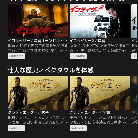
イコライザー／吹替【デンゼル・ワシントン＋クロエ・グレース・モレッツ】
イコライザー2／吹替
吹替／19秒で世の中の悪を完全抹消
吹替／19秒で世の不正を完全抹消す
吹
する。守るべきは少女の“夢”、正す
る［仕事］請負人。今度の敵はイコ
思
べきは世の“不正”。デンゼル・ワシ
ライザー。昼の顔と夜の顔を合わせ
末
Dubbing
Dubbing
Du
ントン主演ハードボイルドアクショ
持つ元CIA エージェント、ロバー
件
ン！昼はホームセンターで真面目に
ト・マッコール。昼はタクシードラ
の
壮大な歴史スペクタクルを体感
働くマッコールは元CIAのトップエ
イバーとしてボストンの街に溶け込
自
ージェント。ある夜、娼婦のテリー
み、夜は冷静残虐に悪人を始末して
す
と出逢い、彼女がロシアン・マフィ
いく。彼の“仕事請負人＝イコライ
す
アに酷い仕打ちを受けていることを
ザー”としての顔は誰も知らない。
の“
知る。夜、マッコールはもう一つの
ただひとり、CIA時代の上官スーザ
「仕事」を遂行する…。
ンを除いては…。
グラディエーター／吹替
グラディエーター／字幕
キ
吹替／リドリー・スコット監督×ラ
字幕／リドリー・スコット監督×ラ
忘
ッセル・クロウ主演による歴史スペ
ッセル・クロウ主演による歴史スペ
の
クタクル。西暦180年、古代ローマ
クタクル。西暦180年、古代ローマ
敵
Dubbing
Subtitle
帝国。英雄騎士マキシマスは、皇帝
帝国。英雄騎士マキシマスは、皇帝
趙
の息子コモドゥスにはめられ奴隷と
の息子コモドゥスにはめられ奴隷と
っ