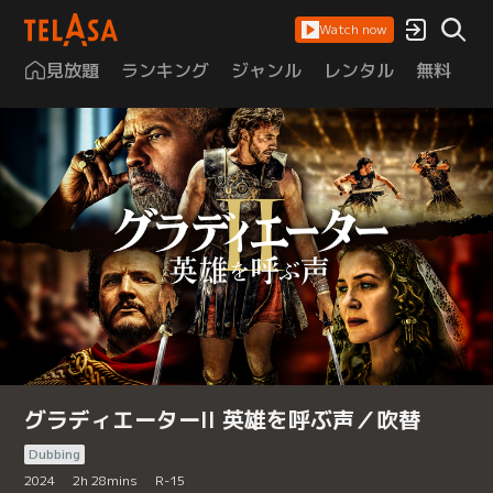
Watch now
見放題
ランキング
ジャンル
レンタル
無料
は
グラディエーターII 英雄を呼ぶ声／吹替
Dubbing
2024
2
h
28
mins
R-15