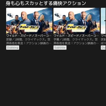
身も心もスカッとする痛快アクション
なってしまう。彼は剣闘士として
なってしまう。彼は剣闘士として
み
次々と強敵を倒していくが……。
次々と強敵を倒していくが……。
騎
2000年のアカデミー賞では、作品
2000年のアカデミー賞では、作品
っ
賞、主演男優賞をはじめ5部門を受
賞、主演男優賞をはじめ5部門を受
が
賞した。
賞した。
ワイルド・スピード／スーパーコンボ／吹替
ワイルド・スピード／スーパーコンボ／字幕
吹替／2時間、クライマックス。世
字幕／2時間、クライマックス。世
吹
界各地を疾走！アクション映画の歴
界各地を疾走！アクション映画の歴
収7
史をも塗り替えるぶっちぎりのスケ
史をも塗り替えるぶっちぎりのスケ
ン
Dubbing
Subtitle
Du
ール感！ロサンゼルスで娘と暮らす
ール感！ロサンゼルスで娘と暮らす
ジ
追跡のプロで元FBI特別捜査官ルー
追跡のプロで元FBI特別捜査官ルー
バ
ク・ホブスと、ロンドンで優雅な生
ク・ホブスと、ロンドンで優雅な生
息
活を送る元MI6エージェントのデッ
活を送る元MI6エージェントのデッ
ら
カード・ショウ。2人の元に、行方
カード・ショウ。2人の元に、行方
の
をくらませたMI6の女性エージェン
をくらませたMI6の女性エージェン
ミ
トのハッティを保護して欲しいとい
トのハッティを保護して欲しいとい
う政府の協力要請が入る。
う政府の協力要請が入る。