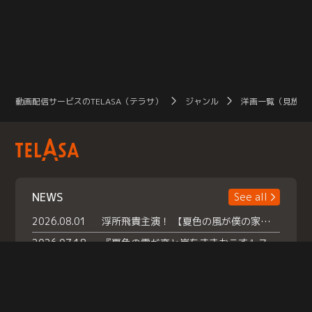
動画配信サービスのTELASA（テラサ）
ジャンル
洋画一覧（見放題
NEWS
See all
2026.08.01
浮所飛貴主演！ 【夏色の風が僕の家にやってきた】 本日よりテラサで独占配信スタート！
2026.07.18
『夏色の雲が恋と嵐をまきおこす』スペシャルメイキング 【Part1】2026年７月18日（土）23時30分～配信スタート！話題のシーンの裏側を大公開！豪華キャスト大集合！ 『武宮家 真夏の家族会議』開催！
2026.07.15
救命医・遥（今田）の《心揺さぶる過去》や、 麻酔科医・権野（船越英一郎）の《謎多きプライベート》など… 《知られざるエピソード》を独占配信！