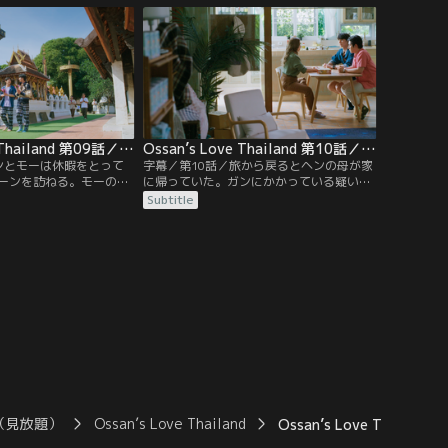
思い込む。モーはヘンの
出ないことを知った部下たちもそろって心
速だらしないヘンは叱ら
配する。責任を感じたヘンは自分に何かで
きることがないかと申し出ると、週末、コ
ンデートの家に招かれる。
Ossan’s Love Thailand 第09話／字幕
Ossan’s Love Thailand 第10話／字幕
ンとモーは休暇をとって
字幕／第10話／旅から戻るとヘンの母が家
ーンを訪ねる。モーの両
に帰っていた。ガンにかかっている疑いの
せたいヘンは、お寺でお
ある母は、死ぬ前にヘンの恋人に会うこと
Subtitle
したいと言い出す。色々
が望みだと告げる。ヘンは母に恋人がいる
時間が遅くなり、まずは
と宣言し、それがモーだと伝えようとする
ーの両親には翌日に会お
が、なかなかタイミングがあわない。一
る。しかし、偶然入った
方、ミヤオに恋人になってほしいと申し込
家で…。
んだトゥアゴークは振られてしまい、ヘン
に相談にやってくる。
（見放題）
Ossan’s Love Thailand
Ossan’s Love Thailan