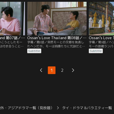
し担当することに
ゲームでモーと対戦したり、ペアを組んだ
の人物が相手だと
ップルの片方が学
りするが、なかなか仲直りできない。そん
家に戻ったが、早
にヘンは驚く。
な中、幹事のテンが倒れてしまい…！？
れてばかり。
Ossan’s Love Thailand 第07話／字幕
Ossan’s Love Thailand 第08話／字幕
いこうとしたモー
字幕／第8話／突然モーとの交際を発表し
字幕／第9話／ヘ
は付き合うことに
たヘンだが、モーは同僚たちに冗談だと説
モーの故郷ランパ
どう接していいか
明する。翌朝、モーは熱を出してしまい、
親との対面を遅ら
Subtitle
Subtitle
人。そして、会社
ヘンはお粥作りに奮闘する。一方、ヘンの
参りをしてからに
ようとモーが言い
交際宣言にダメージを受けたコンデートは
立ち寄っていると
デートは、あるセ
ベッドから起き上がれないでいたが、チュ
どこかに泊ってモ
ンに任せる。内見
ーエムに元気づけられる。
うということにな
1
2
客を案内している
宿が実はモーの実
海外・アジアドラマ一覧（見放題）
タイ・ドラマ＆バラエティ一覧