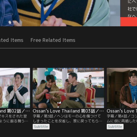
にヘ
社で
なヘ
Mor
Seri
ated Items
Free Related Items
Ossan’s Love Thailand 第02話／字幕
Ossan’s Love Thailand 第03話／字幕
でキスをされた翌
字幕／第3話／ヘンはモーの心を傷つけて
字幕／第4話／コ
ように振る舞うモ
しまったことを反省し、家に戻ってもらう
ムに仮に再婚した
る。会社ではコン
べく努力することを心に誓うが、社員旅行
と訊ねたことで、
Subtitle
Subtitle
の愛称で呼ばれ、
の部屋割りではコンデートと一緒の部屋に
な人がいるのでは
ンとモーは一緒に
なってしまう。旅行が始まり、ヘンは親睦
して寝言を聞いて