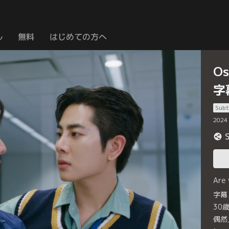
ル
無料
はじめての方へ
Os
字
Subt
2024
Are
字幕
30
偶然