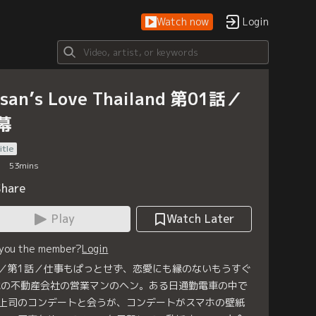
Watch now
Login
san’s Love Thailand 第01話／
幕
itle
53
mins
Share
Play
Watch Later
 you the member?
Login
／第1話／仕事もぱっとせず、恋愛にも縁のないもうすぐ
歳の不動産会社の営業マンのヘン。ある日通勤電車の中で
上司のコンデートと会うが、コンデートがスマホの壁紙