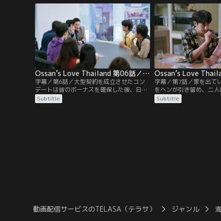
を目撃して、動揺する。一方会社では同期
とあるカップルの部屋探
のモーがチェンマイ支社から異動してく
なるが、男性どうしのカ
る。平凡なヘンの日常が一変する波乱の幕
生時代の後輩であること
開けだった…
Ossan’s Love Thailand 第06話／字幕
字幕／第6話／大型契約を成立させたコン
字幕／第7話／家を出て
デートは皆のボーナスを確保した後、日本
をヘンが引き留め、二人
で一週間の研修に呼ばれたと留守を託して
なる。翌朝、恋人として
Subtitle
Subtitle
オフィスを出ていく。モーはヘンに好物の
わからず、ぎこちない二
オムレツ弁当を作ってきて、ヘンは大喜
ではまだ関係を秘密にし
び。そんな様子を見ていたテンが二人の仲
出す。復帰してきたコン
についてヘンにあれこれ訊いてくる。一
レブ男優の部屋探しをヘ
方、日本へ行ったはずのコンデートは一
の途中、ヘンは女優の顧
人、傷ついた心を癒すため、教会にこもっ
モーと鉢合わせる。
ていた。
動画配信サービスのTELASA（テラサ）
ジャンル