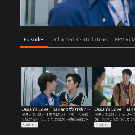
Episodes
Unlimited Related Items
PPV Rel
Ossan’s Love Thailand 第01話／字幕
字幕／第1話／仕事もぱっとせず、恋愛に
字幕／第2話／シャワー
も縁のないもうすぐ30歳の不動産会社の営
朝、何事もなかったかの
業マンのヘン。ある日通勤電車の中で偶然
ーの態度にヘンは困惑す
Subtitle
Subtitle
上司のコンデートと会うが、コンデートが
デートから「ヘンニー」
スマホの壁紙にヘンの写真を使っているの
さらに混迷は深まる。ヘ