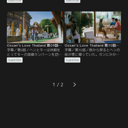
Subtitle
Subtitle
てどう接していいかわからず、ぎこ
熱を出してしまい、ヘンはお粥作り
ちない二人。そして、会社ではまだ
に奮闘する。一方、ヘンの交際宣言
関係を秘密にしようとモーが言い出
にダメージを受けたコンデートはベ
す。復帰してきたコンデートは、あ
ッドから起き上がれないでいたが、
るセレブ男優の部屋探しをヘンに任
チューエムに元気づけられる。
せる。内見の途中、ヘンは女優の顧
客を案内しているモーと鉢合わせ
る。
Ossan’s Love Thailand 第09話／字幕
Ossan’s Love Thailand 第10話／字幕
字幕／第9話／ヘンとモーは休暇を
字幕／第10話／旅から戻るとヘンの
とってモーの故郷ランパーンを訪ね
母が家に帰っていた。ガンにかかっ
る。モーの両親との対面を遅らせた
ている疑いのある母は、死ぬ前にヘ
Subtitle
Subtitle
いヘンは、お寺でお参りをしてから
ンの恋人に会うことが望みだと告げ
にしたいと言い出す。色々立ち寄っ
る。ヘンは母に恋人がいると宣言
ていると時間が遅くなり、まずはど
し、それがモーだと伝えようとする
こかに泊ってモーの両親には翌日に
が、なかなかタイミングがあわな
会おうということになる。しかし、
い。一方、ミヤオに恋人になってほ
1
偶然入った宿が実はモーの実家
しいと申し込んだトゥアゴークは振
で…。
られてしまい、ヘンに相談にやって
くる。