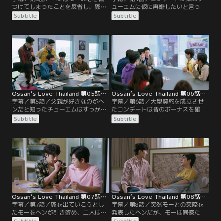
つけてしまったことを反省し、家に
ューエムに仮に再婚したいと言った
戻ってもらうべく努力することを心
らどう思うかと訊ねたことで、チュ
Subtitle
Subtitle
に誓うが、社員旅行の部屋割りでは
ーエムは父親に好きな人がいるので
コンデートと一緒の部屋になってし
はないかと疑いを持つ。そして寝言
まう。旅行が始まり、ヘンは親睦ゲ
を聞いて、「ハニー」という名前の
ームでモーと対戦したり、ペアを組
人物が相手だと思い込む。モーはヘ
んだりするが、なかなか仲直りでき
ンの家に戻ったが、早速だらしない
ない。そんな中、幹事のテンが倒れ
ヘンは叱られてばかり。
てしまい…！？
Ossan’s Love Thailand 第05話／字幕
Ossan’s Love Thailand 第06話／字幕
字幕／第5話／父親が好きなのがヘ
字幕／第6話／大型契約を成立させ
ンだと知ったチューエムはすっかり
たコンデートは皆のボーナスを確保
腹を立ててしまい、食事もせずに部
した後、日本で一週間の研修に呼ば
Subtitle
Subtitle
屋に閉じこもる。その結果、コンデ
れたと留守を託してオフィスを出て
ートは動揺して仕事が手につかな
いく。モーはヘンに好物のオムレツ
い。売上を達成しないとボーナスが
弁当を作ってきて、ヘンは大喜び。
出ないことを知った部下たちもそろ
そんな様子を見ていたテンが二人の
って心配する。責任を感じたヘンは
仲についてヘンにあれこれ訊いてく
自分に何かできることがないかと申
る。一方、日本へ行ったはずのコン
し出ると、週末、コンデートの家に
デートは一人、傷ついた心を癒すた
招かれる。
め、教会にこもっていた。
Ossan’s Love Thailand 第07話／字幕
Ossan’s Love Thailand 第08話／字幕
字幕／第7話／家を出ていこうとし
字幕／第8話／突然モーとの交際を
たモーをヘンが引き留め、二人は付
発表したヘンだが、モーは同僚たち
き合うことになる。翌朝、恋人とし
に冗談だと説明する。翌朝、モーは