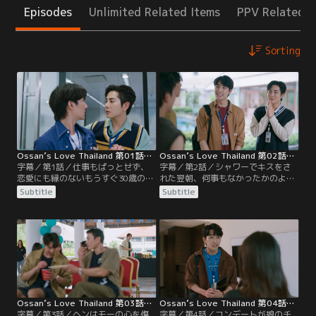
Episodes
Unlimited Related Items
PPV Related I
Sorting
Ossan’s Love Thailand 第01話／字幕
Ossan’s Love Thailand 第02話／字幕
字幕／第1話／仕事もぱっとせず、
字幕／第2話／シャワーでキスをさ
恋愛にも縁のないもうすぐ30歳の不
れた翌朝、何事もなかったかのよう
動産会社の営業マンのヘン。ある日
に振る舞うモーの態度にヘンは困惑
Subtitle
Subtitle
通勤電車の中で偶然上司のコンデー
する。会社ではコンデートから「ヘ
トと会うが、コンデートがスマホの
ンニー」の愛称で呼ばれ、さらに混
壁紙にヘンの写真を使っているのを
迷は深まる。ヘンとモーは一緒にと
目撃して、動揺する。一方会社では
あるカップルの部屋探し担当するこ
同期のモーがチェンマイ支社から異
とになるが、男性どうしのカップル
動してくる。平凡なヘンの日常が一
の片方が学生時代の後輩であること
変する波乱の幕開けだった…
にヘンは驚く。
Ossan’s Love Thailand 第03話／字幕
Ossan’s Love Thailand 第04話／字幕
字幕／第3話／ヘンはモーの心を傷
字幕／第4話／コンデートが娘のチ