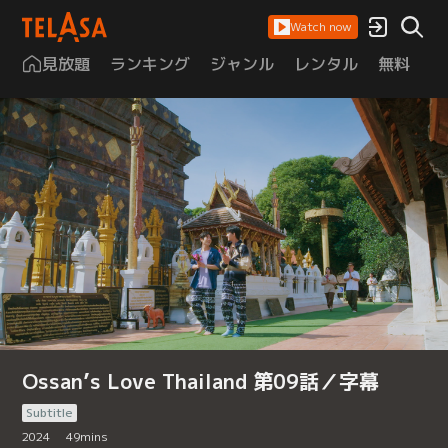
Watch now
見放題
ランキング
ジャンル
レンタル
無料
は
Ossan’s Love Thailand 第09話／字幕
Subtitle
2024
49
mins