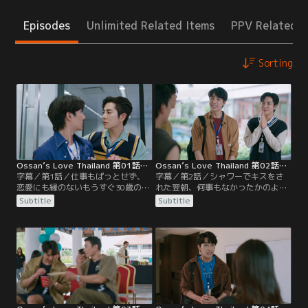
Episodes
Unlimited Related Items
PPV Related I
Sorting
Ossan’s Love Thailand 第01話／字幕
Ossan’s Love Thailand 第02話／字幕
字幕／第1話／仕事もぱっとせず、
字幕／第2話／シャワーでキスをさ
恋愛にも縁のないもうすぐ30歳の不
れた翌朝、何事もなかったかのよう
動産会社の営業マンのヘン。ある日
に振る舞うモーの態度にヘンは困惑
Subtitle
Subtitle
通勤電車の中で偶然上司のコンデー
する。会社ではコンデートから「ヘ
トと会うが、コンデートがスマホの
ンニー」の愛称で呼ばれ、さらに混
壁紙にヘンの写真を使っているのを
迷は深まる。ヘンとモーは一緒にと
目撃して、動揺する。一方会社では
あるカップルの部屋探し担当するこ
同期のモーがチェンマイ支社から異
とになるが、男性どうしのカップル
動してくる。平凡なヘンの日常が一
の片方が学生時代の後輩であること
変する波乱の幕開けだった…
にヘンは驚く。