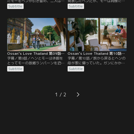
たモーをヘンが引き留め、二人は付
発表したヘンだが、モーは同僚たち
き合うことになる。翌朝、恋人とし
に冗談だと説明する。翌朝、モーは
Subtitle
Subtitle
てどう接していいかわからず、ぎこ
熱を出してしまい、ヘンはお粥作り
ちない二人。そして、会社ではまだ
に奮闘する。一方、ヘンの交際宣言
関係を秘密にしようとモーが言い出
にダメージを受けたコンデートはベ
す。復帰してきたコンデートは、あ
ッドから起き上がれないでいたが、
るセレブ男優の部屋探しをヘンに任
チューエムに元気づけられる。
せる。内見の途中、ヘンは女優の顧
客を案内しているモーと鉢合わせ
る。
Ossan’s Love Thailand 第09話／字幕
Ossan’s Love Thailand 第10話／字幕
字幕／第9話／ヘンとモーは休暇を
字幕／第10話／旅から戻るとヘンの
とってモーの故郷ランパーンを訪ね
母が家に帰っていた。ガンにかかっ
る。モーの両親との対面を遅らせた
ている疑いのある母は、死ぬ前にヘ
Subtitle
Subtitle
いヘンは、お寺でお参りをしてから
ンの恋人に会うことが望みだと告げ
にしたいと言い出す。色々立ち寄っ
る。ヘンは母に恋人がいると宣言
ていると時間が遅くなり、まずはど
し、それがモーだと伝えようとする
こかに泊ってモーの両親には翌日に
が、なかなかタイミングがあわな
会おうということになる。しかし、
い。一方、ミヤオに恋人になってほ
1
偶然入った宿が実はモーの実家
しいと申し込んだトゥアゴークは振
で…。
られてしまい、ヘンに相談にやって
くる。