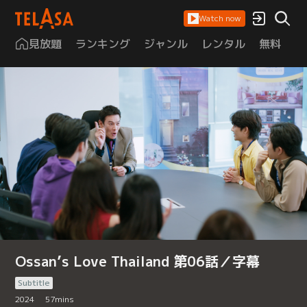
Watch now
見放題
ランキング
ジャンル
レンタル
無料
は
Ossan’s Love Thailand 第06話／字幕
Subtitle
2024
57
mins