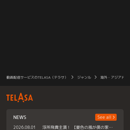
動画配信サービスのTELASA（テラサ）
ジャンル
海外・アジアドラ
NEWS
See all
2026.08.01
浮所飛貴主演！ 【夏色の風が僕の家にやってきた】 本日よりテラサで独占配信スタート！