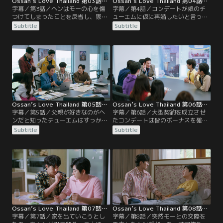
Ossan’s Love Thailand 第03話／字幕
Ossan’s Love Thailand 第04話／字幕
字幕／第3話／ヘンはモーの心を傷
字幕／第4話／コンデートが娘のチ
つけてしまったことを反省し、家に
ューエムに仮に再婚したいと言った
戻ってもらうべく努力することを心
らどう思うかと訊ねたことで、チュ
Subtitle
Subtitle
に誓うが、社員旅行の部屋割りでは
ーエムは父親に好きな人がいるので
コンデートと一緒の部屋になってし
はないかと疑いを持つ。そして寝言
まう。旅行が始まり、ヘンは親睦ゲ
を聞いて、「ハニー」という名前の
ームでモーと対戦したり、ペアを組
人物が相手だと思い込む。モーはヘ
んだりするが、なかなか仲直りでき
ンの家に戻ったが、早速だらしない
ない。そんな中、幹事のテンが倒れ
ヘンは叱られてばかり。
てしまい…！？
Ossan’s Love Thailand 第05話／字幕
Ossan’s Love Thailand 第06話／字幕
字幕／第5話／父親が好きなのがヘ
字幕／第6話／大型契約を成立させ
ンだと知ったチューエムはすっかり
たコンデートは皆のボーナスを確保
腹を立ててしまい、食事もせずに部
した後、日本で一週間の研修に呼ば
Subtitle
Subtitle
屋に閉じこもる。その結果、コンデ
れたと留守を託してオフィスを出て
ートは動揺して仕事が手につかな
いく。モーはヘンに好物のオムレツ
い。売上を達成しないとボーナスが
弁当を作ってきて、ヘンは大喜び。
出ないことを知った部下たちもそろ
そんな様子を見ていたテンが二人の
って心配する。責任を感じたヘンは
仲についてヘンにあれこれ訊いてく
自分に何かできることがないかと申
る。一方、日本へ行ったはずのコン
し出ると、週末、コンデートの家に
デートは一人、傷ついた心を癒すた
招かれる。
め、教会にこもっていた。
Ossan’s Love Thailand 第07話／字幕
Ossan’s Love Thailand 第08話／字幕
字幕／第7話／家を出ていこうとし
字幕／第8話／突然モーとの交際を