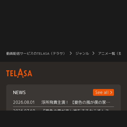
動画配信サービスのTELASA（テラサ）
ジャンル
アニメ一覧（見放
NEWS
See all
2026.08.01
浮所飛貴主演！ 【夏色の風が僕の家にやってきた】 本日よりテラサで独占配信スタート！
2026.07.18
『夏色の雲が恋と嵐をまきおこす』スペシャルメイキング 【Part1】2026年７月18日（土）23時30分～配信スタート！話題のシーンの裏側を大公開！豪華キャスト大集合！ 『武宮家 真夏の家族会議』開催！
2026.07.15
救命医・遥（今田）の《心揺さぶる過去》や、 麻酔科医・権野（船越英一郎）の《謎多きプライベート》など… 《知られざるエピソード》を独占配信！