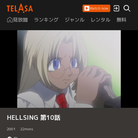
Watch now
見放題
ランキング
ジャンル
レンタル
無料
は
HELLSING 第10話
2001
22
mins