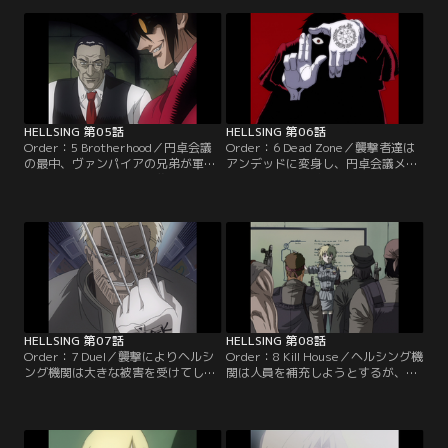
を意図的に助長するものらしい。
インテグラはアルカードとセラスに
【提供：バンダイチャンネル】
この映像の持ち主を探らせる。【提
供：バンダイチャンネル】
HELLSING 第05話
HELLSING 第06話
Order：5 Brotherhood／円卓会議
Order：6 Dead Zone／襲撃者達は
の最中、ヴァンパイアの兄弟が軍隊
アンデッドに変身し、円卓会議メン
を率いてヘルシング邸を襲撃する。
バーは危機的な状況に陥る。アルカ
アルカード、セラス、ウォルター、
ードとインテグラはそれぞれ吸血鬼
そしてヘルシングの兵士達は反撃を
のヴァレンタイン兄弟と対峙する。
開始する。【提供：バンダイチャン
【提供：バンダイチャンネル】
ネル】
HELLSING 第07話
HELLSING 第08話
Order：7 Duel／襲撃によりヘルシ
Order：8 Kill House／ヘルシング機
ング機関は大きな被害を受けてしま
関は人員を補充しようとするが、特
った。セラス達はロンドンの地下鉄
殊部隊の協力が得られず、新兵の訓
で、市民をアンデッドに変えたヴァ
練を余儀なくされる。その頃、遠く
ンパイアを追い詰める。【提供：バ
離れた香港では、チップの製造工場
ンダイチャンネル】
が発見された。【提供：バンダイチ