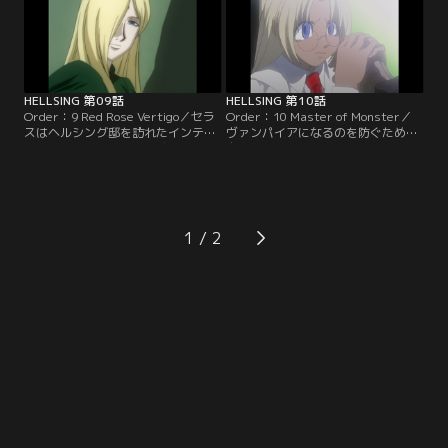
ャンネル】
HELLSING 第09話
HELLSING 第10話
Order：9 Red Rose Vertigo／セラ
Order：10 Master of Monster／
スはヘルシング邸を訪れたインテグ
ヴァンパイアになるのを防ぐために
ラの妹・ローラに異変を感じる。彼
自身を刺したインテグラは、手術の
女とアルカードはローラがインテグ
間、幼い頃の自分を思い出す。父親
ラを殺そうとしていた吸血鬼の一人
と過ごした時間。そしてアルカード
であることを突き止める。【提供：
との出会いを。【提供：バンダイチ
バンダイチャンネル】
ャンネル】
1