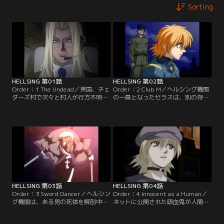
Sorting
HELLSING 第01話
HELLSING 第02話
Order：1 The Undead／英国、チェ
Order：2 Club M／ヘルシング機関
ダーズ村で次々と村人が行方不明に
の一員となったセラスは、別の存在
なる怪事件が発生。捜査に向かった
に変わっていく自分に苦悩する。更
警官隊が行方不明となり、“化け
に、一家を皆殺しにした若いヴァン
物”専門の特務機関、ヘルシング機
パイアを手に掛けたことで、良心の
関が介入することになる。【提供：
呵責に苦しむ。【提供：バンダイチ
バンダイチャンネル】
ャンネル】
HELLSING 第03話
HELLSING 第04話
Order：3 Sword Dancer／ヘルシン
Order：4 Innocent as a Human／
グ機関は、ある男の死体を解剖中に
ネットに公開された吸血鬼が人間を
首に埋め込まれたチップを発見す
殺す映像の中には、秘密組織である
る。どうやらそれは、吸血鬼の発生
ヘルシング機関の兵士の姿もあり、